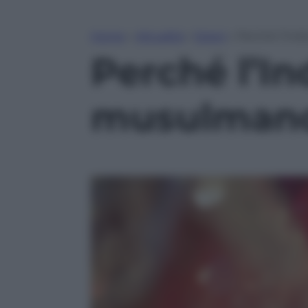
Home
»
Attualità
»
Esteri
»
Perché l’Indi
Perché l’Ind
musulmano