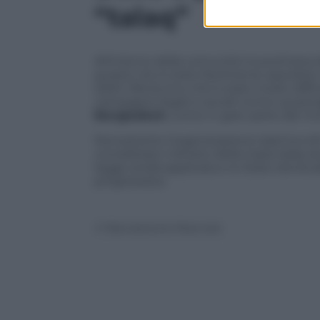
“talaq”
All’interno della comunità musulmana del
questo rito è stato facilmente assorbito n
Delhi riferiscono che è stato molto diffi
campagne legali e sociali contro quest
Bangladesh
, come in gran parte del m
Nonostante l’organizzazione islamica Al
considerare il divieto della tripla talaq
legge andrà applicata e lo Stato dovrà a
progressista.
© Riproduzione Riservata