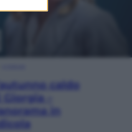
In Edicola
’autunno caldo
i Giorgia –
anorama in
dicola