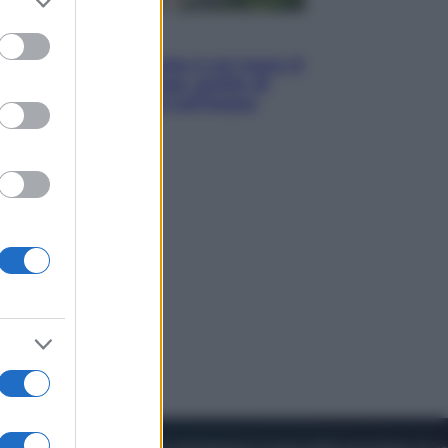
to grant or
ed purposes
Viaggi
La Thailandia segreta è sul mare: 8
luoghi tra delfini rosa, grotte di
smeraldo e villaggi sull’acqua