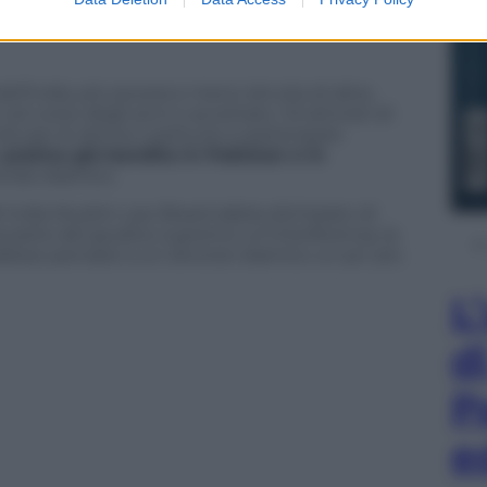
l’India, più povera e meno istruita di altre,
el corso degli anni e accettato. Gli attivisti di
cile per le donne costituire e partecipare
a
pratica già bandita in Pakistan e in
ondo islamico.
l India Muslim Law Board abbia dichiarato di
 da parte del giudice supremo un’interferenza, la
desso pensare a un divorzio islamico un po’ più
L
d
P
e