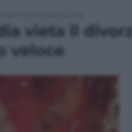
a vieta il divorzio musulmano veloce
ia vieta il divor
 veloce