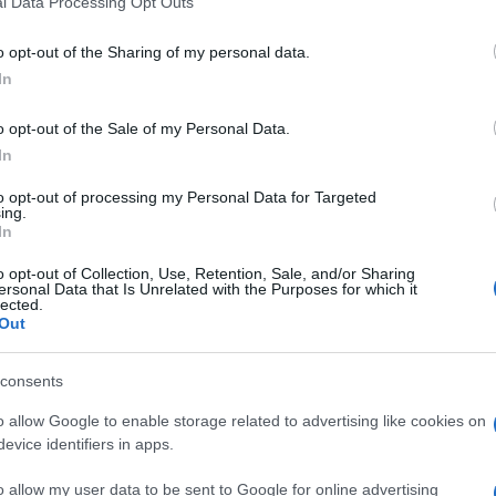
l Data Processing Opt Outs
including but not limited to your visit or usage behaviour. You may click 
 to Google and its third-party tags to use your data for below specifi
o opt-out of the Sharing of my personal data.
ogle consent section.
In
o opt-out of the Sale of my Personal Data.
In
to opt-out of processing my Personal Data for Targeted
ing.
In
o opt-out of Collection, Use, Retention, Sale, and/or Sharing
ersonal Data that Is Unrelated with the Purposes for which it
lected.
Out
ne laica presa dal tribunale di Delhi sul
divieto del
a islamica, che permette a un uomo di ripudiare la
consents
 tre volte la parola
“talaq”
, è stata definita
i da abolire. Dopo decenni di campagne elettorali
o allow Google to enable storage related to advertising like cookies on
tto di vittime di questo rito divenuto una prassi
evice identifiers in apps.
di Delhi ha dato ragione alla parte debole della
ando regole obsolete e contrarie a ogni diritto
o allow my user data to be sent to Google for online advertising