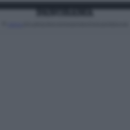
Attualità
Lifestyle
Moda
Video
Podcast
Abbonati
MENU