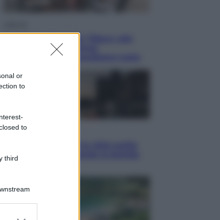
Lifestyle
Dal blush Charlotte Tilbury alle
tote bag: perché ormai
collezioniamo e rivendiamo tutto
sonal or
ection to
nterest-
closed to
Esteri
Perché Hiroshima: la città scelta
per mostrare al mondo la bomba
 third
atomica
Downstream
er and store