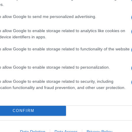
s.
alaq”
to allow Google to send me personalized advertising.
o allow Google to enable storage related to analytics like cookies on
evice identifiers in apps.
significare “Io ti ripudio” e ha permesso agli uomini
nunciando la parola tre volte.
o allow Google to enable storage related to functionality of the website
 pronunciamento vocale alla parola scritta tramite
e.
o allow Google to enable storage related to personalization.
u un totale di 1,25 miliardi di individui
che
talaq era codificata dal 1937 anche se non se ne trova
ta sentenza determina la vittoria di
90 milioni di
o allow Google to enable storage related to security, including
cation functionality and fraud prevention, and other user protection.
la BMMA, il movimento delle indiane musulmane, si
va subito la tripla talaq e la maggior parte non
zo.
CONFIRM
ta la pratica del
Data Deletion
Data Access
Privacy Policy