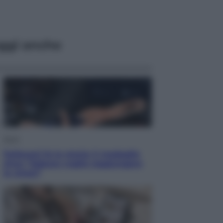
ggi anche
Sport
Pellacani fa la storia: 5 medaglie
d’oro “Adesso voglio raggiungere
le cinesi”