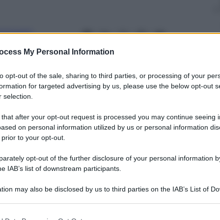
Innocenti
17
– Lettura: 2 minuti
ocess My Personal Information
to opt-out of the sale, sharing to third parties, or processing of your per
formation for targeted advertising by us, please use the below opt-out s
 selection.
 that after your opt-out request is processed you may continue seeing i
ased on personal information utilized by us or personal information dis
 prior to your opt-out.
nti preferite
rately opt-out of the further disclosure of your personal information by
”. Ecco come una sentenza del tribunale di
he IAB’s list of downstream participants.
ca per 90 milioni di indiane di religione
tion may also be disclosed by us to third parties on the IAB’s List of 
 that may further disclose it to other third parties.
 that this website/app uses one or more Google services and may gath