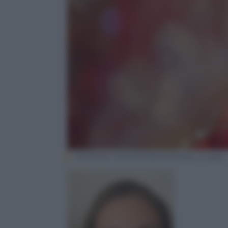
INDRANIL MUKHERJEE/AFP/Getty Images