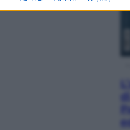
L
d
P
e