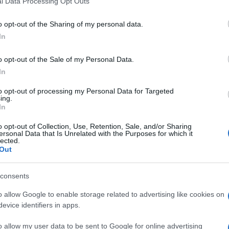
l Data Processing Opt Outs
including but not limited to your visit or usage behaviour. You may click 
 to Google and its third-party tags to use your data for below specifi
o opt-out of the Sharing of my personal data.
ogle consent section.
In
o opt-out of the Sale of my Personal Data.
In
inose, la musica, le auto di lusso, il gioco d’azzardo e
no migliaia di lavoratori che
contribuiscono
alla
to opt-out of processing my Personal Data for Targeted
ing.
mento
nel Nevada
.
In
ri dei casinò
o opt-out of Collection, Use, Retention, Sale, and/or Sharing
ersonal Data that Is Unrelated with the Purposes for which it
lected.
ciopero
Out
consents
attorini e baristi;
un esercito di
50.000 persone
maggio rischia di rimanere senza contratto.
o allow Google to enable storage related to advertising like cookies on
tratto di categoria, infatti, non è ancora stato
evice identifiers in apps.
del settore
sono pronti a incrociare le braccia dal
ieri e i vertici sindacali non hanno intenzione di
o allow my user data to be sent to Google for online advertising