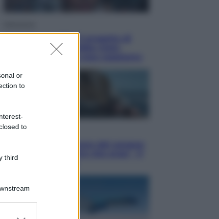
Televisione
Squid Game USA, il progetto di
David Fincher sarebbe stato
accantonato. Ecco cosa sappiamo
sonal or
ection to
nterest-
closed to
Cinema
Robin Hood – Il prezzo del sangue:
Hugh Jackman, altro che eroe! – Il
 third
video in esclusiva
Downstream
er and store