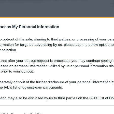
ocess My Personal Information
to opt-out of the sale, sharing to third parties, or processing of your per
nti preferite
formation for targeted advertising by us, please use the below opt-out s
 selection.
ano di restare senza contratto e per
il business della città
 that after your opt-out request is processed you may continue seeing i
ased on personal information utilized by us or personal information dis
 prior to your opt-out.
rately opt-out of the further disclosure of your personal information by
he IAB’s list of downstream participants.
tion may also be disclosed by us to third parties on the IAB’s List of 
 that may further disclose it to other third parties.
 that this website/app uses one or more Google services and may gath