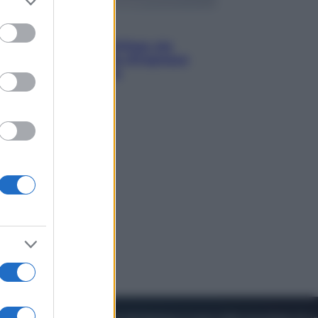
to grant or
ed purposes
Viaggi
Perché Vietnam Airlines sta
diventando la porta d’ingresso
italiana verso l’Asia