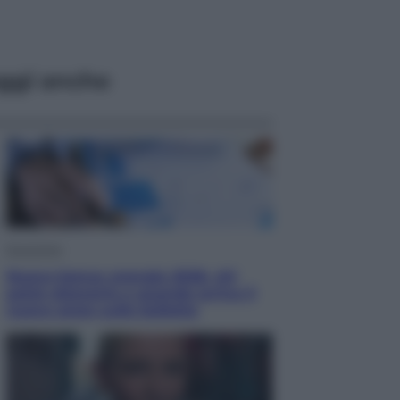
ggi anche
Economia
Nuovo bonus energia 2026, chi
potrà ottenerlo e quando arriva il
nuovo aiuto sulle bollette