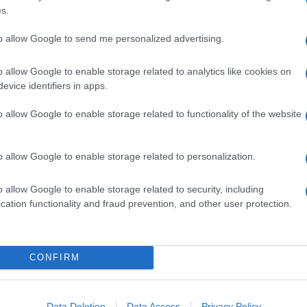
s.
e la protesta rischia di paralizzare i
casinò di Las
to allow Google to send me personalized advertising.
net Hollywood, Bellagio, MGM Grand,
rsi dalla sera alla mattina
a corto di personale
ni economici.
o allow Google to enable storage related to analytics like cookies on
evice identifiers in apps.
o allow Google to enable storage related to functionality of the website
as sono entrati in sciopero era il
1984
e la protesta
o allow Google to enable storage related to personalization.
rdite di decine di milioni di dollari all’industria
o allow Google to enable storage related to security, including
ry Union
, il sindacato che guida la protesta, ha
cation functionality and fraud prevention, and other user protection.
con i titolari de
i 34 casinò di Las Vegas
che
 soldi. Per scongiurare lo sciopero in meno di una
ale dovrà essere firmato.
CONFIRM
soriere del sindacato ha spiegato che il nuovo
dovrà prevedere anche
maggiori garanzie di
nti in caso di
molestie sessuali
.
Data Deletion
Data Access
Privacy Policy