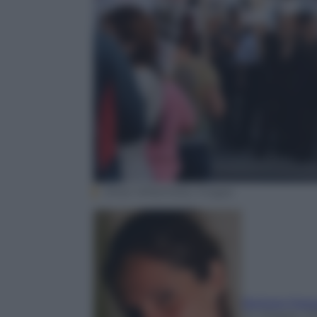
Ethan Miller/Getty Images
Barbara Mass
24 Maggio 2