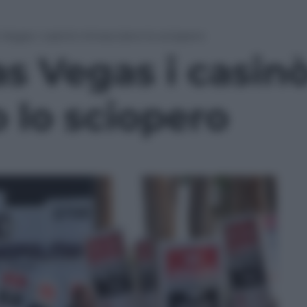
 Vegas i casinò minacciano lo sciopero
s Vegas i casin
 lo sciopero