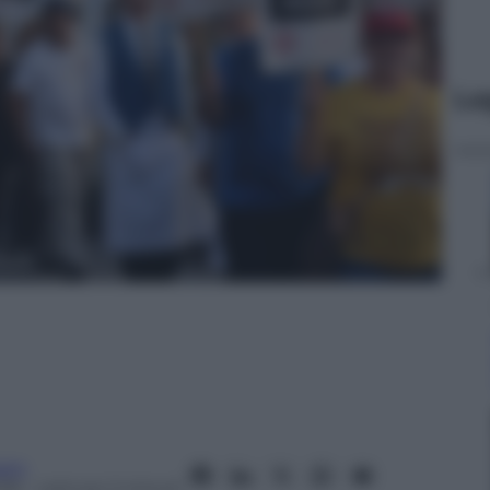
Le
aro
018
– Lettura: 2 minuti