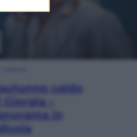
In Edicola
’autunno caldo
i Giorgia –
anorama in
dicola