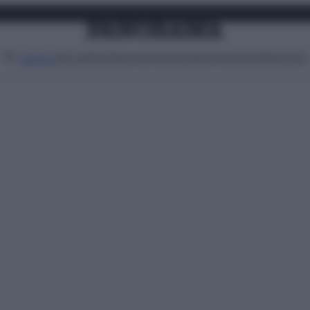
Attualità
Lifestyle
Moda
Video
Podcast
Abbonati
MENU