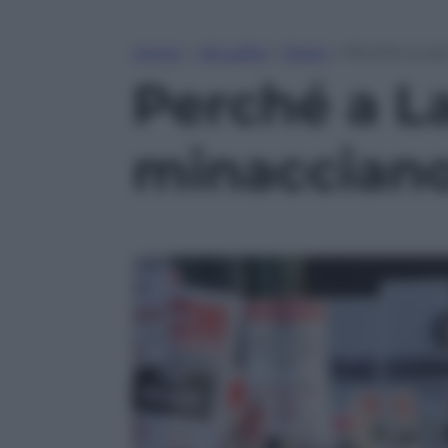
Home
»
Attualità
»
Esteri
»
Perché a Las
Perché a La
minacciano