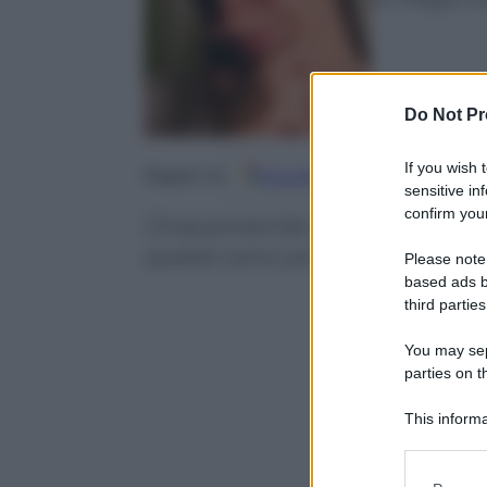
Do Not Pr
If you wish 
Google
Discover
Fo
Seguici su
sensitive in
confirm your
Cinquantamila lavoratori rischi
questo sono pronti a paralizzare 
Please note
based ads b
third parties
You may sepa
parties on t
This informa
Participants
Please note