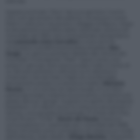
edicola).
Soprannominato “Dico” dai suoi genitori, l’uomo
che tutti gli amanti del pallone conoscono come
Pelé è cresciuto nel povero villaggio di Bauru. Dopo
la devastante sconfitta della nazionale carioca nel
mondiale del 1950, Dico (interpretato da bambino
da
Leonardo Lima Carvalho
) a nove anni fa
un’audace e profetica promessa al padre (
Seu
Jorge
): un giorno porterà il Brasile alla vittoria dei
mondiali. Il nomignolo “Pelé” nasce come una
presa in giro per aver pronunciato male il nome di
un famoso portiere e all’inizio lui lo detesta: è
chiamato così da José, il figlio di una famiglia
benestante presso cui lavora la madre (
Mariana
Nunes
). In un torneo di calcio locale, in cui Dico
partecipa scalzo insieme ai suoi amici, incanta tutti
grazie alla sua “ginga”: la gioia e lo spirito del popolo
brasiliano. Un talent scout lo nota e lo arruola per il
Santos, una squadra di prestigio. È l’inizio del mito.
A soli 16 anni “O Rei” (
Kevin de Paula
) riceve la
convocazione in nazionale per i mondiali del 1958,
dove ritroverà come compagno di casacca un rivale
dell’infanzia, José Altafini (
Diego Boneta
). Diventerà