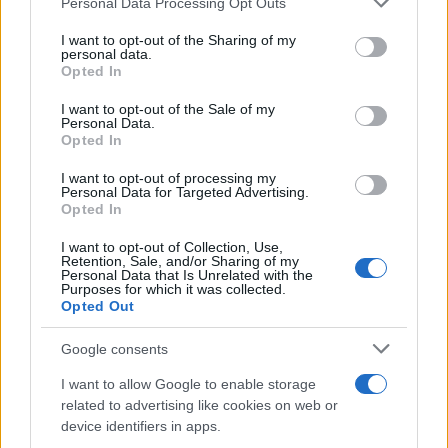
Personal Data Processing Opt Outs
This information may also be disclosed by us to third parties
on the IAB’s List of Downstream Participants that may further
I want to opt-out of the Sharing of my
disclose it to other third parties.
personal data.
Opted In
Please note that this website/app uses one or more Google
services and may gather and store information including but
I want to opt-out of the Sale of my
Personal Data.
not limited to your visit or usage behaviour. You may click to
Opted In
grant or deny consent to Google and its third-party tags to
use your data for below specified purposes in below Google
I want to opt-out of processing my
consent section.
Personal Data for Targeted Advertising.
Opted In
I want to opt-out of Collection, Use,
Retention, Sale, and/or Sharing of my
Personal Data that Is Unrelated with the
Purposes for which it was collected.
Opted Out
Google consents
I want to allow Google to enable storage
related to advertising like cookies on web or
device identifiers in apps.