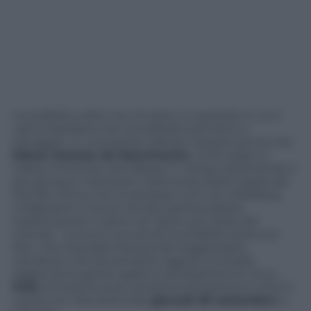
Incredibile a dirsi ma c’è stato un periodo in cui il
calcio brasiliano era considerato primitivo e
selvaggio. In una parola: ridicolo. Questo prima che
Edson Arantes do Nascimento
, umili origini e
classe immensa, scendesse in campo diventando il
più giovane marcatore nella storia della Coppa del
Mondo. Prima che incantasse tutti con dribbling
mirabolanti e tocchi ad alta spettacolarità,
trasformando il calcio nel “gioco più bello del
mondo”. La sua è una storia incredibile divenuta
film, che inquadra l’ascesa del leggendario
calciatore che da semplice ragazzo di strada
raggiunse la gloria, appena diciassettenne. Ecco
Pelé
, emozione pura, prossima anteprima in dvd in
uscita con
Panorama
(da
giovedì 29 settembre
in