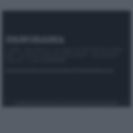
© 2025 – Panorama s.r.l. (Gruppo Società Editrice Italiana
spa) – Via Vittor Pisani 28, 20124 Milano – riproduzione
riservata – P.IVA 10518230965
Attualità
Lifestyle
Moda
Video
Podcast
Abbonati
Preferenze Privacy
Privacy Policy
Cookie Policy
Note legali