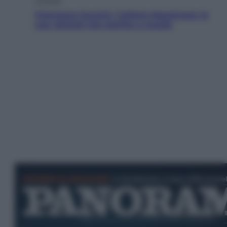
Francesco Guccini, l’ultimo Maestrone: le
sue canzoni ora entrino a scuola