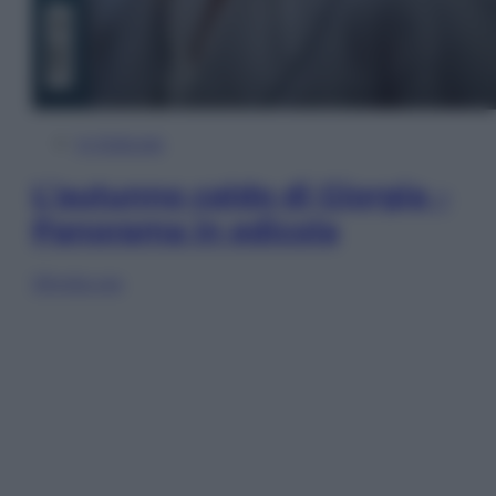
In Edicola
L’autunno caldo di Giorgia –
Panorama in edicola
Sfoglia ora