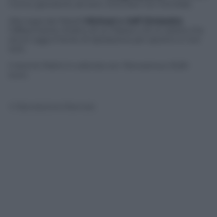
l’unico giocatore ad aver vinto ben tre mondiali.
Alla regia dei fratelli
Michael e Jeff Zimbalist
,
l’affascinante ritratto di un Paese e di un atleta che
ancor oggi è fonte di ispirazione per sportivi e non
solo.
Il dvd di
Pelé
è in edicola con
Panorama
a 15,90
euro.
© Riproduzione Riservata