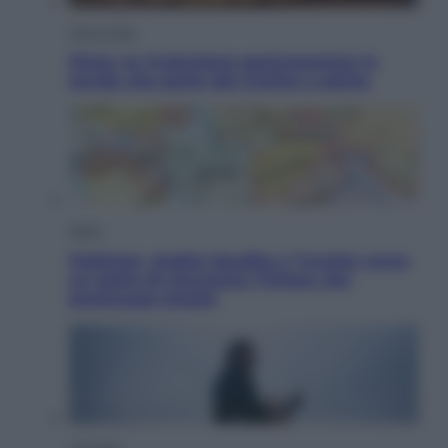
Vino e Cibo
Pizza, la rivoluzione gastronomica in
tavola che parte dal mulino a pietra
Esteri
Pakistan, Arabia Saudita e Turchia verso
un patto di sicurezza: l’intesa che
preoccupa Israele
Attualità