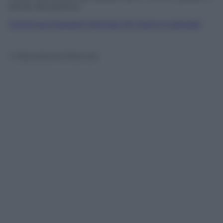
senso del pizzino».
Continua a leggere l’articolo
Pd, piove a catinelle
© Riproduzione Riservata