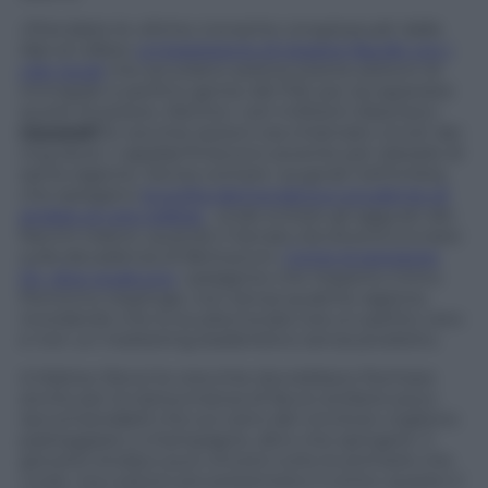
«Prendete le ultime cronache congressuali: dalle
Alpi al Lilibeo
un’esplosione di tessere fasulle con i
clan locali
che arruolano seduta stante plotoni di
immigrati e perfino gente del Pdl, per accaparrarsi
quote di potere. Mentre i veri militanti disertano
nauseati
le vecchie sezioni ora chiamate circoli: dei
ring dove i
capatàz
finiscono sovente per darsele di
santa ragione. Senza contare i pugnali nell’ombra,
che spiegano
la scelta democratica e prudente di
andare al voto palese
, onde evitare gli agguati dei
franchi tiratori, quando il Senato dovrà pronunciarsi
sulla decadenza di Berlusconi.
Come la peggiore
Dc, dice qualcuno
: paragone che l’esperto Cirino
Pomicino respinge, non senza qualche ragione,
ricordando che lo scudocrociato era un partito vero
e non un marketing leaderistico senza prodotto.
A Matteo Renzi le orecchie dovrebbero fischiare
anche per la transumanza di facce siciliane poco
raccomandabili che sul carro del vincitore vogliono
pasteggiare a champagne, altro che spingere. Il
giovane sindaco può vincere tutte le primarie che
vuole, ma costoro poi presentano il conto: questo il