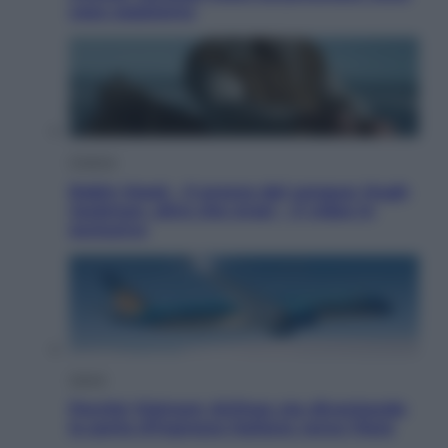
cosa sappiamo
Cinema
Robin Hood – Il prezzo del sangue: Hugh
Jackman, altro che eroe! – Il video in
esclusiva
Viaggi
Perché Vietnam Airlines sta diventando
la porta d’ingresso italiana verso l’Asia