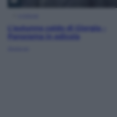
In Edicola
L’autunno caldo di Giorgia –
Panorama in edicola
Sfoglia ora