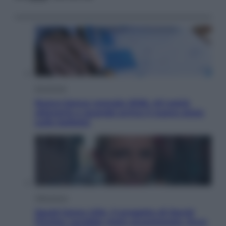
Economia
Nuovo bonus energia 2026, chi potrà
ottenerlo e quando arriva il nuovo aiuto
sulle bollette
Televisione
Squid Game USA, il progetto di David
Fincher sarebbe stato accantonato. Ecco