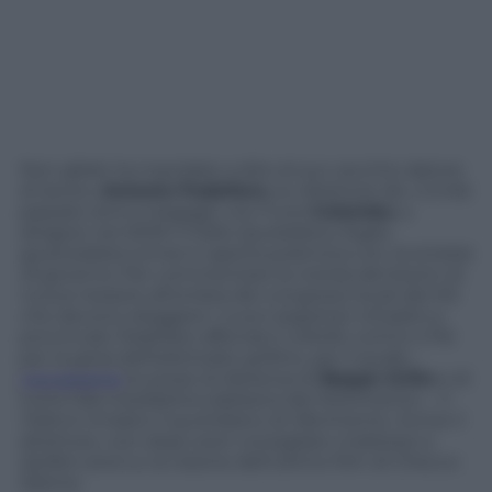
Non gliele ha mandate a dire al suo vecchio datore
di lavoro,
Antonio Padellaro
, ex direttore de
L’Unità
passato armi e bagagli, con Furio
Colombo
, a
dirigere nel 2009
Il Fatto Quotidiano,
foglio
giustizialista ormai in aperta polemica con
la sinistra
di governo.
Per commentare la notizia del boom di
nuove tessere all’ombra dei congressi locali del Pd
che devono eleggere i nuovi segretari cittadini e
provinciali, Padellaro affonda il coltello contro il Pd
per la gioia dell’elettorato grillino, per il quale –
nonostante
le prese di distanza di
Beppe Grillo
e di
tutta l’ala cosiddetta talebana del MoVimento –
Il
Fatto
è rimasto il quotidiano di riferimento. Scrive il
direttore, non dopo aver consigliato malizioso a
Epifani and co.
la visione dell’ultimo film di Checco
Zalone: