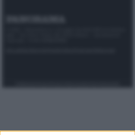
© 2025 – Panorama s.r.l. (Gruppo Società Editrice Italiana
spa) – Via Vittor Pisani 28, 20124 Milano – riproduzione
riservata – P.IVA 10518230965
Attualità
Lifestyle
Moda
Video
Podcast
Abbonati
Preferenze Privacy
Privacy Policy
Cookie Policy
Note legali