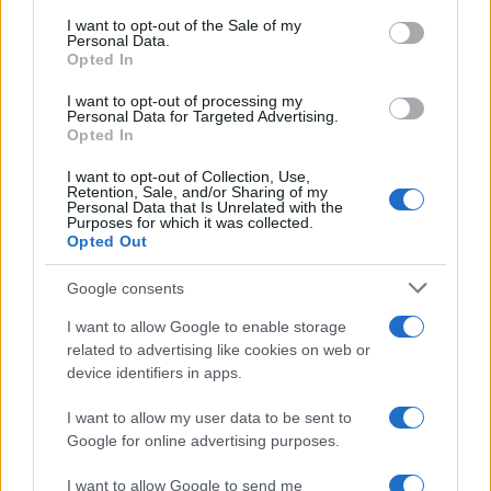
services and may gather and store information including but
I want to opt-out of the Sale of my
Personal Data.
not limited to your visit or usage behaviour. You may click to
Opted In
grant or deny consent to Google and its third-party tags to
use your data for below specified purposes in below Google
I want to opt-out of processing my
consent section.
Personal Data for Targeted Advertising.
Opted In
I want to opt-out of Collection, Use,
Retention, Sale, and/or Sharing of my
Personal Data that Is Unrelated with the
Purposes for which it was collected.
Opted Out
Google consents
I want to allow Google to enable storage
related to advertising like cookies on web or
device identifiers in apps.
I want to allow my user data to be sent to
Google for online advertising purposes.
I want to allow Google to send me