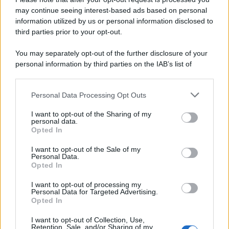
may continue seeing interest-based ads based on personal
information utilized by us or personal information disclosed to
third parties prior to your opt-out.
You may separately opt-out of the further disclosure of your
personal information by third parties on the IAB’s list of
downstream participants.
Personal Data Processing Opt Outs
This information may also be disclosed by us to third parties
on the IAB’s List of Downstream Participants that may further
I want to opt-out of the Sharing of my
disclose it to other third parties.
personal data.
Opted In
Please note that this website/app uses one or more Google
services and may gather and store information including but
I want to opt-out of the Sale of my
Personal Data.
not limited to your visit or usage behaviour. You may click to
Opted In
grant or deny consent to Google and its third-party tags to
use your data for below specified purposes in below Google
I want to opt-out of processing my
consent section.
Personal Data for Targeted Advertising.
Opted In
I want to opt-out of Collection, Use,
Retention, Sale, and/or Sharing of my