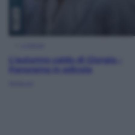
In Edicola
L’autunno caldo di Giorgia –
Panorama in edicola
Sfoglia ora