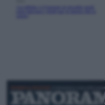
Salute
«La pillola» e il tumore al cervello: quali
sono davvero i rischi per le donne che la
usano