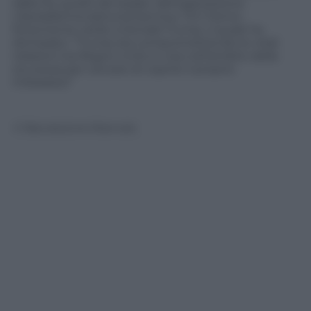
dalla Pa, quello del leader dell’opposizione
Liberaldemocratica britannica, Tim Farron,
fortemente ostile a Donald Trump, il quale ha
dichiarato: “Trump sta compromettendo le vitali
relazioni tra Regno Unito e Usa nell’ambito della
sicurezza per cercare di coprire il proprio
imbarazzo”
© Riproduzione Riservata