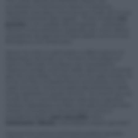
Fox
, come riporta ancora la Pa. Ma poi, ad
avvalorarle, è intervenuto Spicer in persona,
lasciando intendere che le accuse rivolte da Trump
a Obama d’averlo fatto spiare – finora rimaste
non
provate
e non avallate dal Congresso – potessero
riferirsi a intercettazioni realizzate per conto dell’ex
presidente da agenzie di Paesi alleati come la Gran
Bretagna e non americane.
Spicer ha citato in particolare un’affermazione di
Napolitano secondo cui “tre fonti d’intelligence
hanno informato Fox News che il presidente
Obama è andato al di fuori della catena di comando
(per far controllare Trump) e non ha usato la Nsa, nè
la Cia, nè l’Fbi o il Dipartimento di Giustizia, ma ha
usato la Gchq”. Di qui la replica del portavoce della
Gchq, espresse in questi termini: “Le recenti accuse
rivolte da un commentatore televisivo, il giudice
Andrew Napolitano, sul fatto che alla Gchq sia stato
chiesto di condurre intercettazioni contro il
presidente eletto
sono assurdità
. Sono
totalmente ridicole
e dovrebbero essere ignorate”.
Duro anche il primo commento politico raccolto