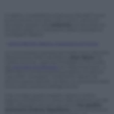
Ci risiamo. Il presidente americano Donald Trump
punta ancora una volta il dito contro i servizi di
sicurezza, questa volta
britannici
, rei (secondo lui)
di averlo spiato su indicazione dell’ex presidente
Usa Barack Obama.
–
LEGGI ANCHE: Obama, l’ossessione di Trump
La nuova ipotesi, avanzata da media Usa e rilanciata
dal portavoce della Casa Bianca,
Sean Spicer
, ha
indotto la Gchq – agenzia d’intelligence di Londra
già
coinvolta nel Datagate
con l’Nsa americana – a
diffondere una rara smentita pubblica. Si tratta di
“assurdità”, di sospetti “totalmente ridicoli che
devono essere ignorati, ha detto un portavoce della
Gchq citato stanotte dall’agenzia Pa.
A far circolare questi sospetti, ripresi in prima
pagina sull’edizione in uscita nelle prossime ore del
Daily Telegraph
, era stato per primo
l’ex giudice
americano Andrew Napolitano
, commentatore di