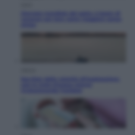
Viaggi
Giornata mondiale del gatto, è boom di
vacanze con loro: come viaggiare senza
stress
Lifestyle
Sea-Doo: dalla velocità all’esplorazione,
così le moto d’acqua stanno
rivoluzionando l’outdoor