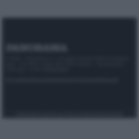
© 2025 – Panorama s.r.l. (Gruppo Società Editrice Italiana
spa) – Via Vittor Pisani 28, 20124 Milano – riproduzione
riservata – P.IVA 10518230965
Attualità
Lifestyle
Moda
Video
Podcast
Abbonati
Preferenze Privacy
Privacy Policy
Cookie Policy
Note legali