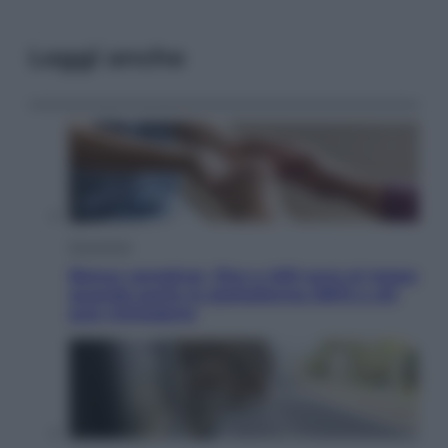
Leggi anche
Economia
Bonus caregiver, fino a 400 euro al mese:
quando parte la piattaforma INPS e chi
può richiederlo