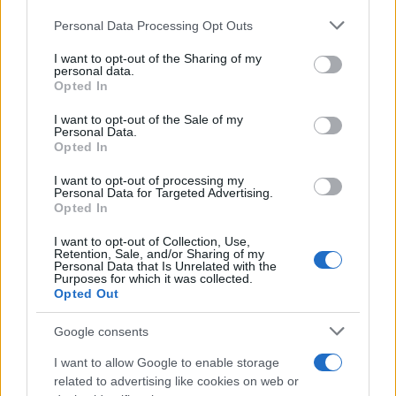
Personal Data Processing Opt Outs
This information may also be disclosed by us to third parties
on the IAB’s List of Downstream Participants that may further
I want to opt-out of the Sharing of my
disclose it to other third parties.
personal data.
Opted In
Please note that this website/app uses one or more Google
services and may gather and store information including but
I want to opt-out of the Sale of my
Personal Data.
not limited to your visit or usage behaviour. You may click to
Opted In
grant or deny consent to Google and its third-party tags to
use your data for below specified purposes in below Google
I want to opt-out of processing my
consent section.
Personal Data for Targeted Advertising.
Opted In
I want to opt-out of Collection, Use,
Retention, Sale, and/or Sharing of my
Personal Data that Is Unrelated with the
Purposes for which it was collected.
Opted Out
Google consents
I want to allow Google to enable storage
related to advertising like cookies on web or