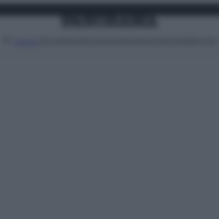
Attualità
Lifestyle
Moda
Video
Podcast
Abbonati
MENU