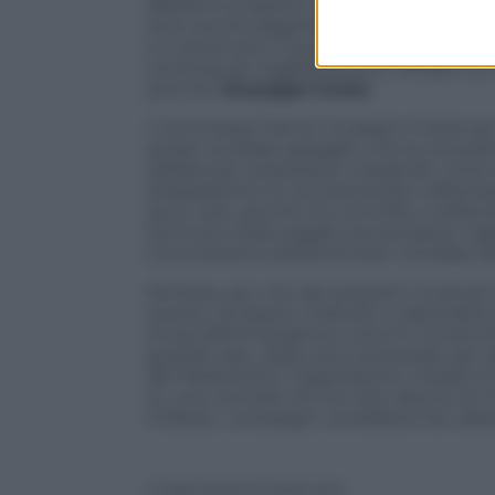
abbiamo scoperto di recente, i tamponi no
sono anche pagamenti erogati per presta
un testimone, il quale di fronte alla co
centinaia di migliaia di euro, versate su
premier
Giuseppe Conte
.
I commissari hanno incalzato il teste 
questi avrebbe spiegato che la consulen
saldata per prestazioni marginali, come
preparazione di una lettera per sollecitar
poco caro, perché tra controllo e solleci
somma è stata pagata senza batter cigl
commissione parlamentare vorrebbe dar
Ma forse, più che dei poliziotti incaricat
questo, di essere chiamati a rispondere d
scusa dell’emergenza, tutto fu consentito
guarda caso, dopo aver protestato per gli
del Parlamento, l’opposizione chiede lo 
su una vicenda che ha visto decine di mi
miliardi, i compagni vorrebbero far calare 
© Riproduzione Riservata