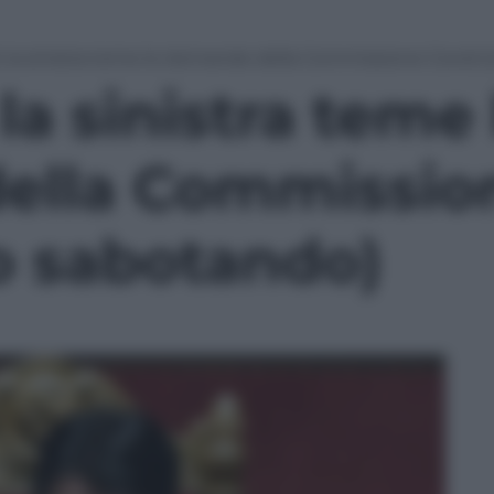
li, la sinistra teme le domande della Commissione Covid 
 la sinistra teme 
ella Commissio
o sabotando)