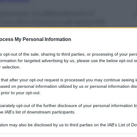
asparenza, ora abbandonano la
on fare chiarezza sulle spese folli.
i tutti», ai tempi di Berlusconi , al «non
ocess My Personal Information
to opt-out of the sale, sharing to third parties, or processing of your per
formation for targeted advertising by us, please use the below opt-out s
 selection.
 that after your opt-out request is processed you may continue seeing i
ased on personal information utilized by us or personal information dis
 prior to your opt-out.
rately opt-out of the further disclosure of your personal information by
he IAB’s list of downstream participants.
tion may also be disclosed by us to third parties on the IAB’s List of 
 that may further disclose it to other third parties.