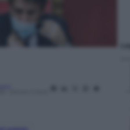
Le
ietro
26
– Lettura: 4 minuti
nti preferite