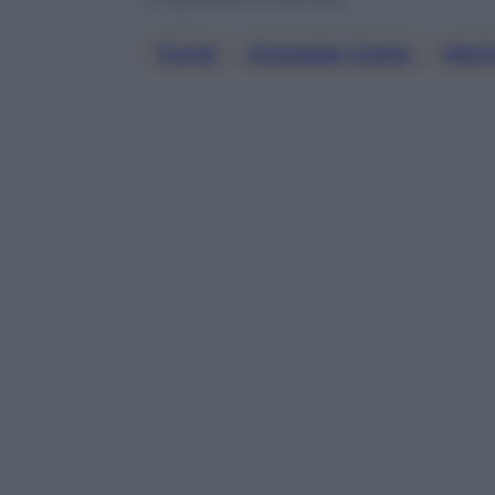
Covid
, 
Giuseppe Conte
, 
Movi