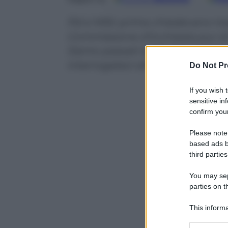
Pd e M5S: prima chiedevano tr
Commissione d’inchiesta pur di n
Siamo passati dall’«intercettatec
interrogateci affatto» di adesso.
Do Not Pr
If you wish 
sensitive in
confirm your
Please note
based ads b
third parties
You may sepa
parties on t
This informa
Participants