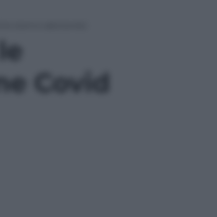
(che stanno sabotando)
le
ne Covid