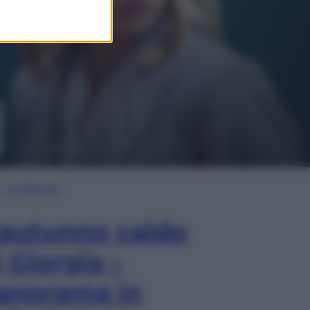
In Edicola
’autunno caldo
i Giorgia –
anorama in