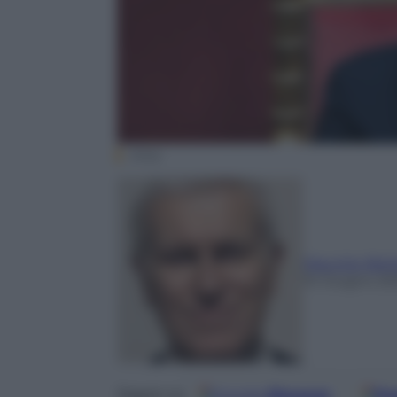
Ansa
Maurizio Belp
10 Giugno 20
Google
Discover
Fo
Seguici su