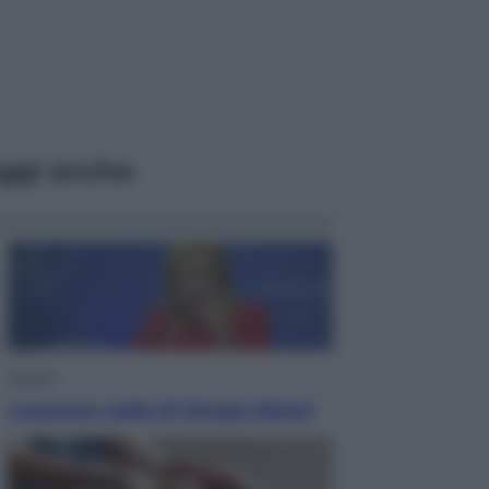
ggi anche
Politica
L’autunno caldo di Giorgia Meloni