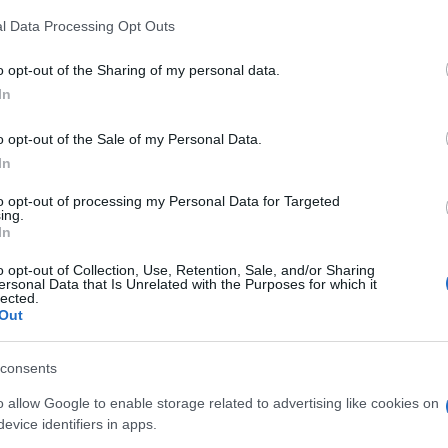
 that this website/app uses one or more Google services and may gath
l Data Processing Opt Outs
including but not limited to your visit or usage behaviour. You may click 
facciano troppe domande. Dunque, ha deciso di
 to Google and its third-party tags to use your data for below specifi
stituita per fare chiarezza sulla gestione della
o opt-out of the Sharing of my personal data.
ogle consent section.
a agitata in cui la delegazione di
Pd
e
5 stelle
ha
In
esidente dell’organismo bicamerale, il senatore
o opt-out of the Sale of my Personal Data.
nel mirino dell’opposizione per aver consentito che
In
gli uffici del commissariato di polizia. Capita
iciali di pubblica sicurezza di sentire delle persone
to opt-out of processing my Personal Data for Targeted
ing.
ossibili reati. Gli interrogatori, infatti, non sono
In
. Dunque, nel caso di una
Commissione
e di fronte alla quale le persone sentite sono
o opt-out of Collection, Use, Retention, Sale, and/or Sharing
are siano stati fatti non da parlamentari ma da
ersonal Data that Is Unrelated with the Purposes for which it
lected.
Out
zioni e il nodo della
consents
o allow Google to enable storage related to advertising like cookies on
evice identifiers in apps.
lla da nascondere non dovrebbe avere problemi a