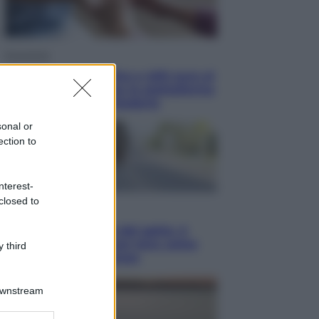
Economia
Bonus caregiver, fino a 400 euro al
mese: quando parte la piattaforma
INPS e chi può richiederlo
sonal or
ection to
nterest-
closed to
Viaggi
Giornata mondiale del gatto, è
boom di vacanze con loro: come
 third
viaggiare senza stress
Downstream