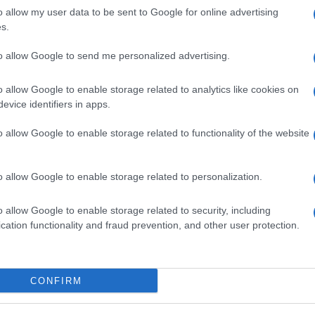
tto. Inoltre, quella che ora protesta e minaccia un
o allow my user data to be sent to Google for online advertising
ica che in passato, con Silvio Berlusconi al
s.
eci tutti», per mostrare di essere candidi come la
ssere immacolati e pronti a confrontarsi con
to allow Google to send me personalized advertising.
ascolto delle telefonate personali, a non
o allow Google to enable storage related to analytics like cookies on
sinistra che un tempo era per difendersi nel processo
evice identifiers in apps.
toria. Invece di affrontare con trasparenza gli
ta sui costi e gli affidamenti durante il Covid, le
o allow Google to enable storage related to functionality of the website
i lavori dell’organismo. L’opposizione parla di
In realtà, i lavori della commissione stanno
ze che, considerato l’ammontare delle somme spese
o allow Google to enable storage related to personalization.
el periodo, generano molti interrogativi.
o allow Google to enable storage related to security, including
ai misteri sui bonifici per
cation functionality and fraud prevention, and other user protection.
CONFIRM
ui adozione per combattere il virus fece
e forniture di mascherine fallate o, come