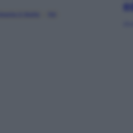
e
mento 5 Stelle
, 
Pd
Sfog