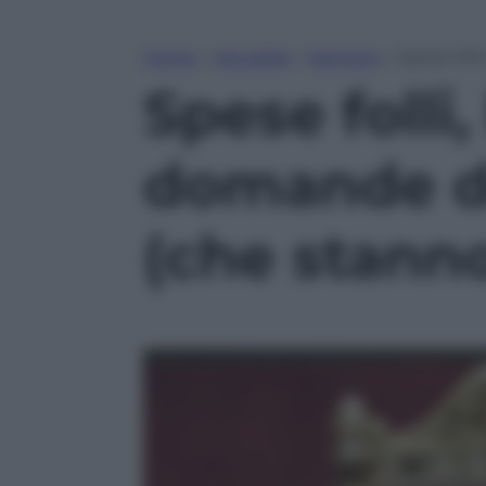
Home
»
Attualità
»
Opinioni
»
Spese fol
Spese folli,
domande d
(che stann