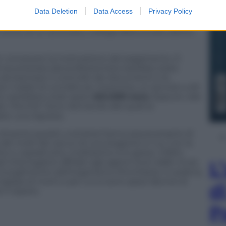
n certificati a rilevare il contagio da Covid. Ci
zioni professionali molto dubbie. Lo ha rilevato
Data Deletion
Data Access
Privacy Policy
mmissione ha parlato di un bonifico di diverse
l conto di un avvocato, collega dello studio dell’ex
per conoscere la motivazione del pagamento. E
za prestata dal professionista sarebbe stata
 ad esempio il controllo dei documenti e la
e il saldo di una fattura. Insomma, un servizio a dir
to sarebbero stati spesi
454.000 euro
. Eppure, tale
io. Perché? Sono domande alle quali la
e una risposta.
i di porre quesiti, a sinistra hanno paura proprio di
ei molti lati oscuri di una stagione in cui, con la
 e, soprattutto, moltissimo si è speso. Infatti,
 interrogatori affidati agli agenti fuori dalle mura
L
scioglimento dell’organismo d’inchiesta. In pratica,
gliaia di morti e per cui si sono spesi decine di
d
il sipario.
P