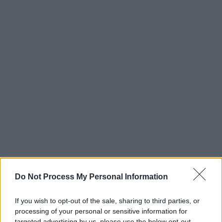
Do Not Process My Personal Information
If you wish to opt-out of the sale, sharing to third parties, or
processing of your personal or sensitive information for
targeted advertising by us, please use the below opt-out