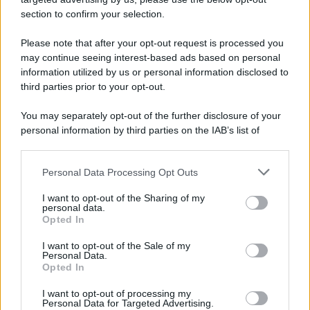
section to confirm your selection.
Please note that after your opt-out request is processed you
may continue seeing interest-based ads based on personal
information utilized by us or personal information disclosed to
third parties prior to your opt-out.
You may separately opt-out of the further disclosure of your
personal information by third parties on the IAB’s list of
downstream participants.
Personal Data Processing Opt Outs
This information may also be disclosed by us to third parties
on the IAB’s List of Downstream Participants that may further
I want to opt-out of the Sharing of my
disclose it to other third parties.
personal data.
Opted In
Please note that this website/app uses one or more Google
services and may gather and store information including but
I want to opt-out of the Sale of my
Personal Data.
not limited to your visit or usage behaviour. You may click to
Opted In
grant or deny consent to Google and its third-party tags to
use your data for below specified purposes in below Google
I want to opt-out of processing my
consent section.
Personal Data for Targeted Advertising.