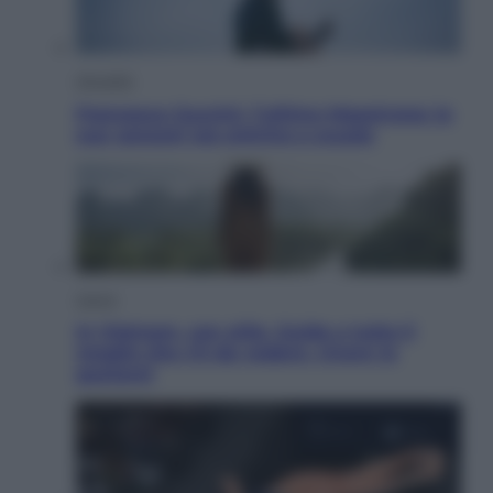
Attualità
Francesco Guccini, l’ultimo Maestrone: le
sue canzoni ora entrino a scuola
Viaggi
In Vietnam, con stile. Guida a tutto il
meglio che c’è da vedere, vivere (e
gustare)