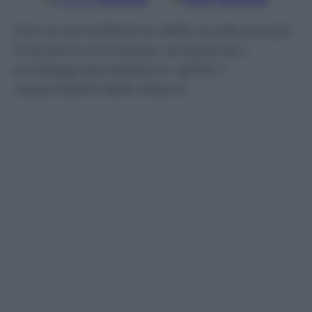
Con la cancellazione dello scudo penale
il Governo si è messo nei guai ed i
sondaggi penalizzano i grllini, i
responsabili dello sfascio