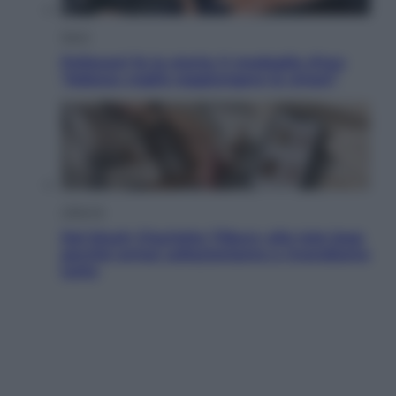
Sport
Pellacani fa la storia: 5 medaglie d’oro
“Adesso voglio raggiungere le cinesi”
Lifestyle
Dal blush Charlotte Tilbury alle tote bag:
perché ormai collezioniamo e rivendiamo
tutto