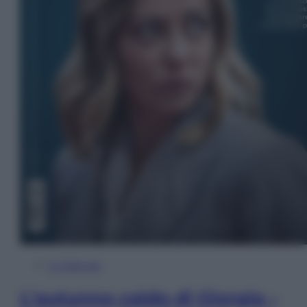
In Edicola
L’autunno caldo di Giorgia –