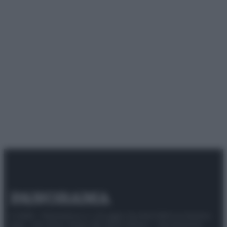
© 2025 – Panorama s.r.l. (Gruppo Società Editrice Italiana
spa) – Via Vittor Pisani 28, 20124 Milano – riproduzione