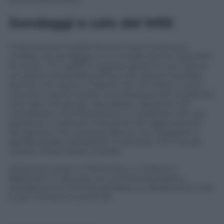
Sondaggi e calo del M5S
Il Movimento 5 stelle da due mesi continua a
crollare nei sondaggi e ci si chiede anche il perché?
M come…??? I grillini e questo governo non hanno
un piano industriale sull’Ilva, non sanno cosa fare,
dicono che vanno a Taranto con 15 milioni e sono
convinti così di trovare una soluzione ad un’azienda
che vale 1,4% del pin del paese e dà lavoro nel
complesso a 15 mila persone. E’ evidente che una
persona, un elettore che sente dei ragionamenti
del genere che cosa può fare se non scappare a
gambe levate dal partito? E pensare che mai più
voterò il Movimento 5 Stelle.
Dopo aver perso in Piemonte, in Umbria in
Basilicata, in Abruzzo, se a sinistra dovessero
perdere anche l’Emilia sarebbe un disastro.Per il Pd
e per il Governo Conte bis