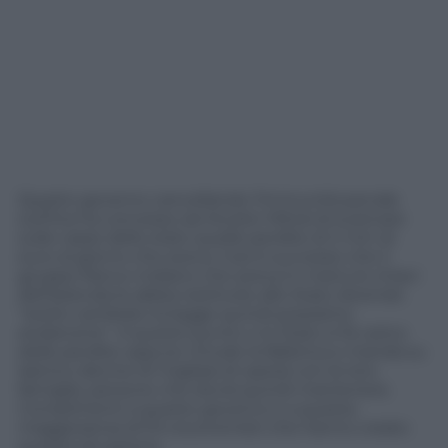
Questo governo cancellando l’immunità penale
sull’Ilva ha concesso ad Arcelor Mittal di scaricare
sulle casse dello stato quelle perdite di 2 min di
euro al giorno che aveva. Così è successo che il
gruppo franco-indiano che aveva in mano le chiavi
dell’azienda le abbia restituite allo Stato dicendo
“avete cambiato la legge quindi possiamo
andarcene”. A questo punto o lo Stato si fa carico
delle perdite oppure chiude la fabbrica e manda su
lastrico decine di migliaia di operai con le loro
famiglie; persone che dovrà quindi mantenere.
Complimenti a questo governo e a questa
maggioranza di fini economisti che hanno creato
questa situazione.