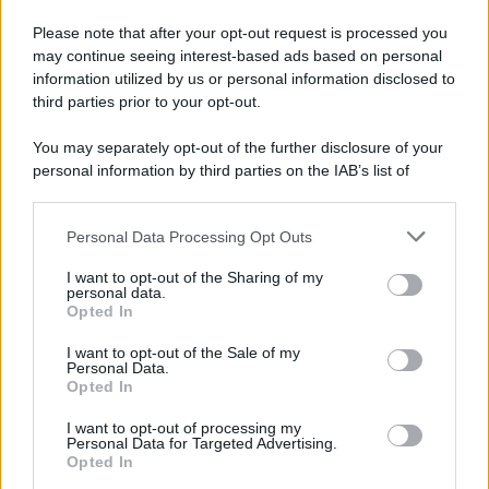
Please note that after your opt-out request is processed you
may continue seeing interest-based ads based on personal
information utilized by us or personal information disclosed to
third parties prior to your opt-out.
You may separately opt-out of the further disclosure of your
personal information by third parties on the IAB’s list of
downstream participants.
Personal Data Processing Opt Outs
This information may also be disclosed by us to third parties
on the IAB’s List of Downstream Participants that may further
I want to opt-out of the Sharing of my
disclose it to other third parties.
personal data.
Opted In
Please note that this website/app uses one or more Google
services and may gather and store information including but
I want to opt-out of the Sale of my
Personal Data.
not limited to your visit or usage behaviour. You may click to
Opted In
grant or deny consent to Google and its third-party tags to
use your data for below specified purposes in below Google
I want to opt-out of processing my
consent section.
Personal Data for Targeted Advertising.
Opted In