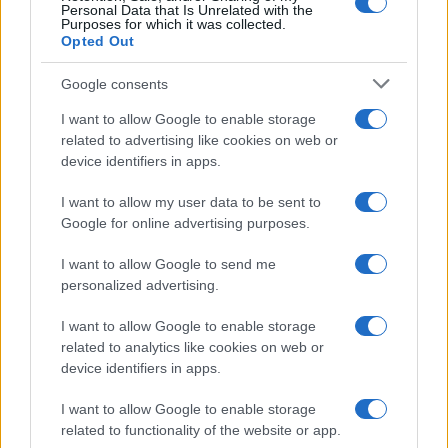
Personal Data that Is Unrelated with the
Purposes for which it was collected.
Opted Out
Google consents
I want to allow Google to enable storage
related to advertising like cookies on web or
device identifiers in apps.
I want to allow my user data to be sent to
Google for online advertising purposes.
I want to allow Google to send me
personalized advertising.
I want to allow Google to enable storage
related to analytics like cookies on web or
device identifiers in apps.
I want to allow Google to enable storage
related to functionality of the website or app.