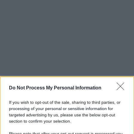
Do Not Process My Personal Information
If you wish to opt-out of the sale, sharing to third parties, or
processing of your personal or sensitive information for
targeted advertising by us, please use the below opt-out
section to confirm your selection.
Please note that after your opt-out request is processed you