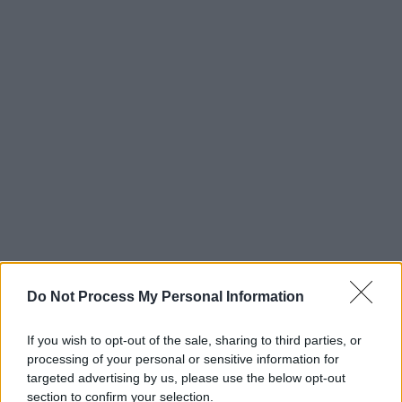
Do Not Process My Personal Information
If you wish to opt-out of the sale, sharing to third parties, or
processing of your personal or sensitive information for
targeted advertising by us, please use the below opt-out
section to confirm your selection.