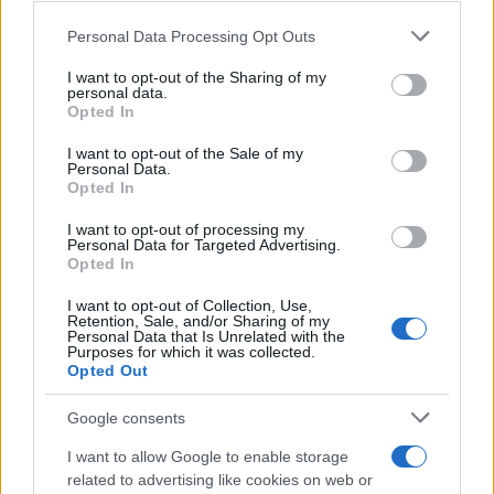
Personal Data Processing Opt Outs
This information may also be disclosed by us to third parties
on the IAB’s List of Downstream Participants that may further
I want to opt-out of the Sharing of my
disclose it to other third parties.
personal data.
Opted In
Please note that this website/app uses one or more Google
services and may gather and store information including but
I want to opt-out of the Sale of my
Personal Data.
not limited to your visit or usage behaviour. You may click to
Opted In
grant or deny consent to Google and its third-party tags to
use your data for below specified purposes in below Google
I want to opt-out of processing my
consent section.
Personal Data for Targeted Advertising.
Opted In
I want to opt-out of Collection, Use,
Retention, Sale, and/or Sharing of my
Personal Data that Is Unrelated with the
Purposes for which it was collected.
Opted Out
Google consents
I want to allow Google to enable storage
related to advertising like cookies on web or