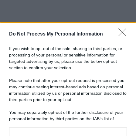
Do Not Process My Personal Information
If you wish to opt-out of the sale, sharing to third parties, or
processing of your personal or sensitive information for
targeted advertising by us, please use the below opt-out
section to confirm your selection.
Please note that after your opt-out request is processed you
may continue seeing interest-based ads based on personal
information utilized by us or personal information disclosed to
third parties prior to your opt-out.
You may separately opt-out of the further disclosure of your
personal information by third parties on the IAB’s list of
downstream participants.