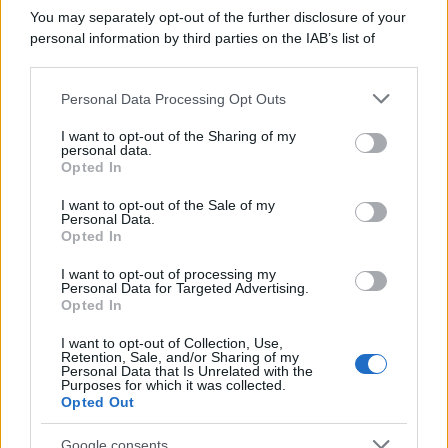
You may separately opt-out of the further disclosure of your
personal information by third parties on the IAB’s list of
downstream participants.
Personal Data Processing Opt Outs
This information may also be disclosed by us to third parties
on the IAB’s List of Downstream Participants that may further
I want to opt-out of the Sharing of my
disclose it to other third parties.
personal data.
Opted In
Please note that this website/app uses one or more Google
services and may gather and store information including but
I want to opt-out of the Sale of my
Personal Data.
not limited to your visit or usage behaviour. You may click to
Opted In
grant or deny consent to Google and its third-party tags to
use your data for below specified purposes in below Google
I want to opt-out of processing my
consent section.
Personal Data for Targeted Advertising.
Opted In
I want to opt-out of Collection, Use,
Retention, Sale, and/or Sharing of my
Personal Data that Is Unrelated with the
Purposes for which it was collected.
Opted Out
Google consents