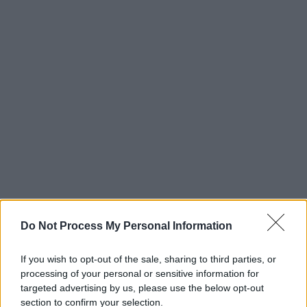
Do Not Process My Personal Information
If you wish to opt-out of the sale, sharing to third parties, or
processing of your personal or sensitive information for
targeted advertising by us, please use the below opt-out
section to confirm your selection.