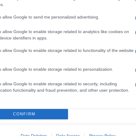
s.
to allow Google to send me personalized advertising.
o allow Google to enable storage related to analytics like cookies on
evice identifiers in apps.
o allow Google to enable storage related to functionality of the website
o allow Google to enable storage related to personalization.
o allow Google to enable storage related to security, including
cation functionality and fraud prevention, and other user protection.
ttivi”
Mailonline.uk.com
CONFIRM
cegliere a chi portare i doni semplicemente
e femmine, in particolare, ecco che tutte le bimbe
Grace potranno star tranquille di trovare doni sotto
Data Deletion
Data Access
Privacy Policy