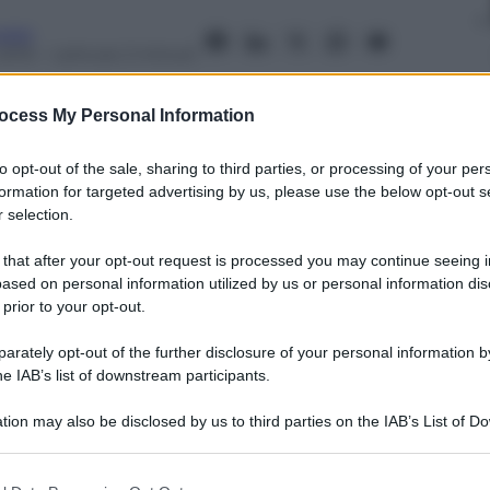
usso
2015
– Lettura: 2 minuti
ocess My Personal Information
to opt-out of the sale, sharing to third parties, or processing of your per
nti preferite
formation for targeted advertising by us, please use the below opt-out s
 selection.
etto tra il nome di una persona e il suo
 that after your opt-out request is processed you may continue seeing i
ased on personal information utilized by us or personal information dis
 prior to your opt-out.
rately opt-out of the further disclosure of your personal information by
he IAB’s list of downstream participants.
tion may also be disclosed by us to third parties on the IAB’s List of 
 that may further disclose it to other third parties.
 that this website/app uses one or more Google services and may gath