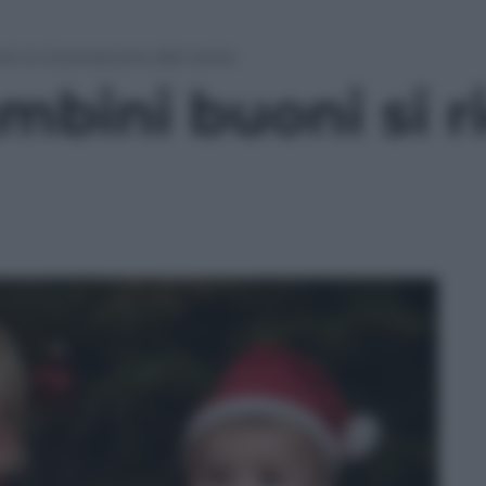
oni si riconoscono dal nome
ambini buoni si 