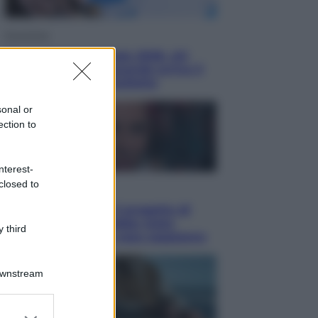
Economia
Nuovo bonus energia 2026, chi
potrà ottenerlo e quando arriva il
nuovo aiuto sulle bollette
sonal or
ection to
nterest-
closed to
Televisione
Squid Game USA, il progetto di
David Fincher sarebbe stato
 third
accantonato. Ecco cosa sappiamo
Downstream
er and store