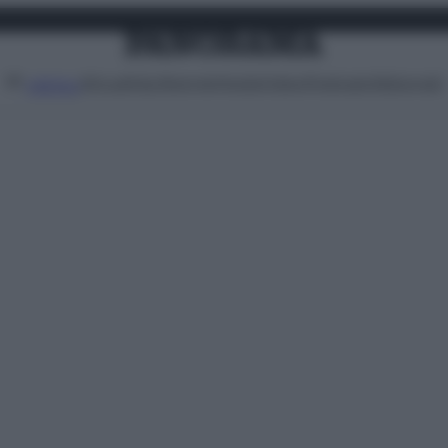
Attualità
Lifestyle
Moda
Video
Podcast
Abbonati
MENU