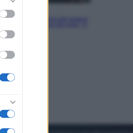
to grant or
ed purposes
Cinema
Robin Hood – Il prezzo del sangue:
Hugh Jackman, altro che eroe! – Il
video in esclusiva