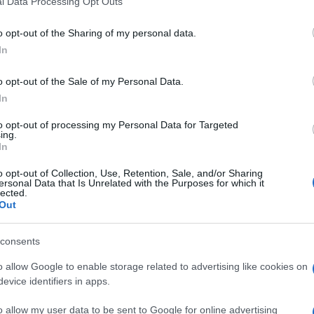
l Data Processing Opt Outs
including but not limited to your visit or usage behaviour. You may click 
 to Google and its third-party tags to use your data for below specifi
o opt-out of the Sharing of my personal data.
ogle consent section.
In
o opt-out of the Sale of my Personal Data.
In
ene, allora la probabilità di ricevere regali a Natale
to opt-out of processing my Personal Data for Targeted
er chi si chiama Joseph, Leah, Eleanor, Abigail o
ing.
bo Natale che, a quanto pare, non dovrà più
In
ti bene, per decidere se portare loro dei doni con
tta da
Schoolstickers.com
, esiste un legame
o opt-out of Collection, Use, Retention, Sale, and/or Sharing
ersonal Data that Is Unrelated with the Purposes for which it
io comportamento.
lected.
Out
 scuola utilizzatissimi nel mondo anglosassone per
i in classe
, motivandoli o ammonendoli a
ducato, ha stilato un vero e proprio
elenco di
consents
ticamente più “buoni”
. Naturalmente c’è anche la
o allow Google to enable storage related to advertising like cookies on
evice identifiers in apps.
o allow my user data to be sent to Google for online advertising