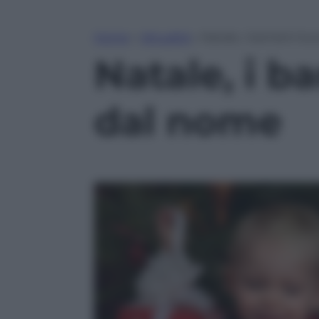
Home
»
Attualità
»
Natale, i bambini bu
Natale, i b
dal nome