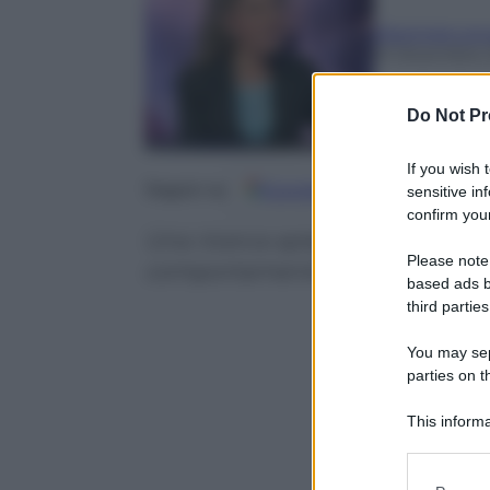
Eleonora Lor
21 Dicembre 
Do Not Pr
If you wish 
Google
Discover
Fo
Seguici su
sensitive in
confirm your
Una ricerca spiega il legame dir
Please note
comportamento
based ads b
third parties
You may sepa
parties on t
This informa
Participants
Please note