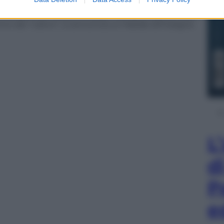
chiamano Harry, Ryan, Lewis e Ben. Peggio andrà per
o Loivia, e tra i maschi Joseph, James, Joshua, Luke
nco dei “cattivi”, si annuncia un Natale all’insegna
L
d
P
e