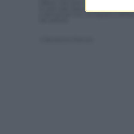
l’albero, così come i maschietti che si 
le varie Leah, Eleanor, Jasmine, Abigail 
e Samuel: per loro, che figurano nell’ele
del carbone.
© Riproduzione Riservata