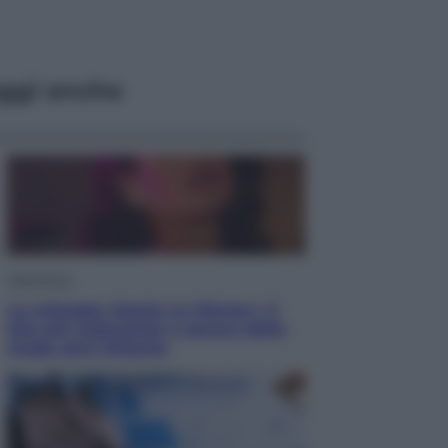
ggi anche
Televisione
Le schegge riporta su Disney+ il
lato più seducente e oscuro della
moda anni Ottanta