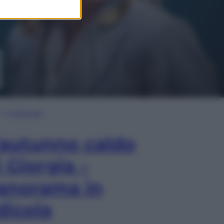
In Edicola
’autunno caldo
i Giorgia –
anorama in
dicola