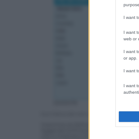
purpose
I want 
I want t
web or d
I want t
or app.
I want t
I want t
authenti
20051078
Ecco l’elenco dei nomi, suddivisi tra “buoni” e “ca
Insomma, se Santa Claus potrà (forse) s
leggendo la firma delle letterine. Tra l
che si chiamano Courtney, Millie, Mia e 