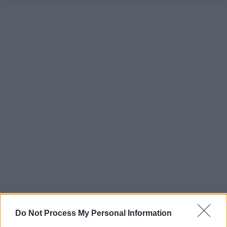
Do Not Process My Personal Information