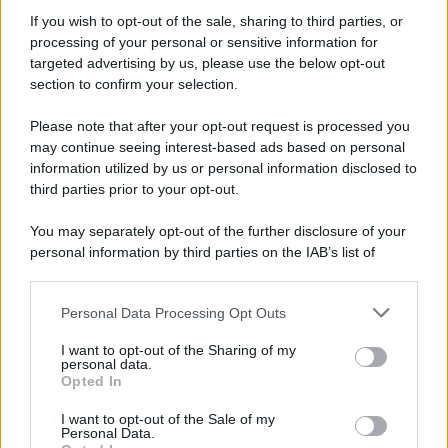
If you wish to opt-out of the sale, sharing to third parties, or
processing of your personal or sensitive information for
targeted advertising by us, please use the below opt-out
section to confirm your selection.
Please note that after your opt-out request is processed you
may continue seeing interest-based ads based on personal
information utilized by us or personal information disclosed to
third parties prior to your opt-out.
You may separately opt-out of the further disclosure of your
personal information by third parties on the IAB’s list of
downstream participants.
Personal Data Processing Opt Outs
This information may also be disclosed by us to third parties
on the IAB’s List of Downstream Participants that may further
I want to opt-out of the Sharing of my
disclose it to other third parties.
personal data.
Opted In
Please note that this website/app uses one or more Google
services and may gather and store information including but
I want to opt-out of the Sale of my
Personal Data.
not limited to your visit or usage behaviour. You may click to