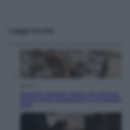
Leggi anche
Lifestyle
Dal blush Charlotte Tilbury alle tote bag:
perché ormai collezioniamo e rivendiamo
tutto