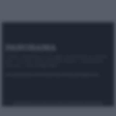
© 2025 – Panorama s.r.l. (Gruppo Società Editrice Italiana
spa) – Via Vittor Pisani 28, 20124 Milano – riproduzione
riservata – P.IVA 10518230965
Attualità
Lifestyle
Moda
Video
Podcast
Abbonati
Preferenze Privacy
Privacy Policy
Cookie Policy
Note legali