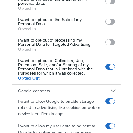
disclose it to other third parties.
personal data.
Opted In
Please note that this website/app uses one or more Google
services and may gather and store information including but
I want to opt-out of the Sale of my
Personal Data.
not limited to your visit or usage behaviour. You may click to
Opted In
grant or deny consent to Google and its third-party tags to
use your data for below specified purposes in below Google
I want to opt-out of processing my
consent section.
Personal Data for Targeted Advertising.
Opted In
I want to opt-out of Collection, Use,
Retention, Sale, and/or Sharing of my
Personal Data that Is Unrelated with the
Purposes for which it was collected.
Opted Out
Google consents
I want to allow Google to enable storage
related to advertising like cookies on web or
device identifiers in apps.
I want to allow my user data to be sent to
Google for online advertising purposes.