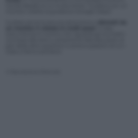
Cecilia Abadie la cui multa recita: “Guidava con un
monitor visibile al guidatore (Google Glass)”.
Guidare senza la dovuta attenzione e
distratti da
un monitor è vietato in molti paesi
. Il caso
statunitense è il primo che riguarda gli occhialini
connessi alla rete e certamente farà discutere, al
pari delle altre questioni e preoccupazioni di cui i
Glass si fanno portatori.
© Riproduzione Riservata