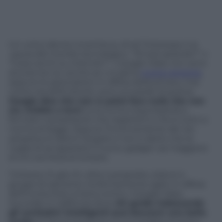
Un unico device incentra su di sé l’interesse e la
paura del mondo tecnologico. “Mi stai spiando?” o
“Cosa cerchi su internet?” I Google Glass non sono
ancora tra noi, anche se vi è già la
nuova versione
,
eppure le associazioni in difesa della privacy, mai
come ora (NSA docet), sono sul piede di guerra.
Google dice che non si potrà fare nulla che non
sia visibile a terzi
(una lucina rossa basterà a
fermare il possessore che registra?) e che è tutto a
norma di legge. Eppure l’inconveniente del
rec
perpetuo
è dietro l’angolo e non è detto che la
voglia di accaparrarsi il nuovo gadget sia maggiore
di chi cercherà di evitarlo.
Tuttavia c’è già chi, oltre a proposte, statuti e
gruppi di opinione, ha fermamente agito in difesa
dell’incolumità umana contro i Google Glass.
Succede in California dove
chi guida indossando
gli occhialini intelligenti può beccarsi una bella
multa
. E’ l’inconveniente a cui è andata incontro