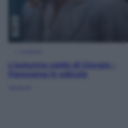
In Edicola
L’autunno caldo di Giorgia –
Panorama in edicola
Sfoglia ora