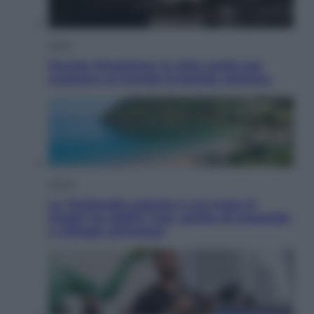
Esteri
Perché Hiroshima: la città scelta per
mostrare al mondo la bomba atomica
Viaggi
La Thailandia segreta è sul mare: 8
luoghi tra delfini rosa, grotte di smeraldo
e villaggi sull’acqua