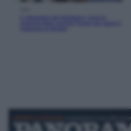
Esteri
Il «Mamdani del Michigan» vince le
primarie dem: perché Trump ora sogna il
colpaccio al Senato