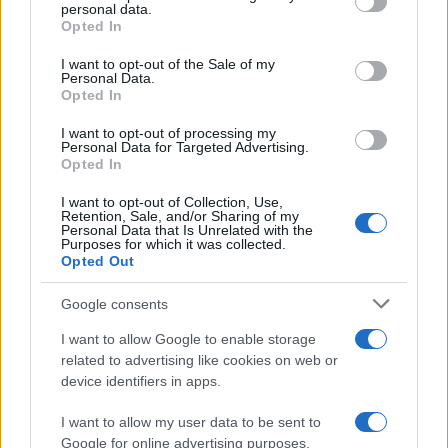
disclose it to other third parties.
personal data.
Opted In
Please note that this website/app uses one or more Google
services and may gather and store information including but
I want to opt-out of the Sale of my
Personal Data.
not limited to your visit or usage behaviour. You may click to
Opted In
grant or deny consent to Google and its third-party tags to
use your data for below specified purposes in below Google
I want to opt-out of processing my
consent section.
Personal Data for Targeted Advertising.
Opted In
I want to opt-out of Collection, Use,
Retention, Sale, and/or Sharing of my
Personal Data that Is Unrelated with the
Purposes for which it was collected.
Opted Out
Google consents
I want to allow Google to enable storage
related to advertising like cookies on web or
device identifiers in apps.
I want to allow my user data to be sent to
Google for online advertising purposes.