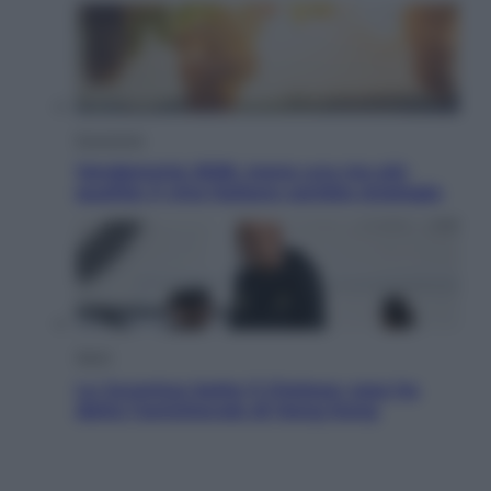
Economia
Vendemmia 2026, meno uva ma più
qualità: il vino italiano cambia strategia
Sport
La Juventus batte il Chelsea: cosa ha
detto l’amichevole di Hong Kong