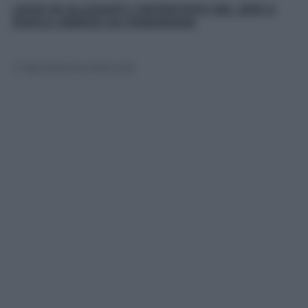
LEGGI IN ALLEGATO L’INTERVISTA DEL 2010 A
PAOLO ARRIGO SU PANORAMA
© Riproduzione Riservata