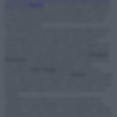
ci hanno fatto conoscere come uno degli assassini
del piccolo
Gabriel
– morto di botte nel maggio del
2009 nella sua casa di via Costamagna, ad Imperia –
e che la Corte di Cassazione ha spedito in carcere
confermando la sentenza di secondo grado a 16
anni di reclusione.
“
Mio fratello è innocente: è la giustizia, oggi, ad aver
ucciso un uomo
” dice Anna che, alle 14 di questo
pomeriggio, insieme ai genitori, ha salutato il
fratello condotto al carcere imperiese. I giudici non
sanno indicare con esattezza chi, tre anni fa, uccise
il bimbo di 18 mesi appena. Se la madre,
Elizabete
Petersone
, emigrata dalla Lettonia in Liguria dove
vive il padre naturale del bambino, o il suo
compagno,
Paolo Arrigo
appunto, conosciuto
pochi mesi prima. Certamente
Gabriel
morì a causa
di un colpo mortale al fegato e per lo spezzamento
di una vertebra: per questo, i due sono stati ritenuti
responsabili in egual misura di un omicidio tanto
atroce.
“
Elizabete ha cercato in un primo momento di
scaricare la responsabilità su mio fratello, per poi
ritrattare
– continua Anna –
Di questo, però, i giudici
sembrano non aver tenuto conto. Paolo non ha mai