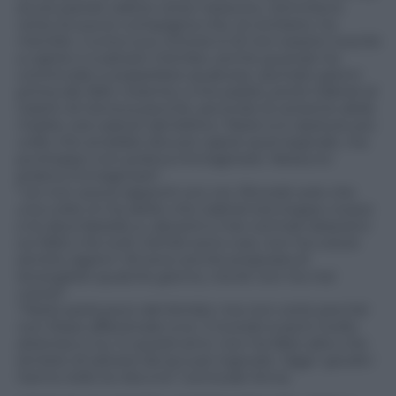
avuto parole cattive verso nessuno, nemmeno
verso la sua ex compagna che, al contrario, ha
mentito. L’unico suo rimorso è di non essere riuscito
a capire e a salvare il bimbo, anche quando ha
cominciato a sospettare qualcosa. Quindici giorni
prima dei fatti, insieme a mio padre, portò Gabriel al
Gaslini di Genova perché, secondo la versione della
madre, era caduto dal lettino. Paolo si è ripetuto più
volte che avrebbe dovuto capire quel segnale, ma
purtroppo non poteva immaginare. Nessuno
poteva immaginare
“.
“
Lei non aveva rapporti con noi. Ricordo solo che
una volta mi ha detto che Gabriel era troppo vivace
e le dava fastidio e, davanti a mie normali obiezioni
sul fatto che tutti i bimbi sono così, non ha voluto
sentire ragioni. Mi sono anche proposta di
tenerglielo qualche giorno, ma lei non ha mai
voluto
“.
“
Paolo parla poco del bimbo: ma non certo perché
non fosse affezionato a lui. Il ricordo è però molto
doloroso e lui, in questi anni, non ha fatto altro che
tentare di salvarsi da accuse ingiuste. Oggi i giudici
hanno tolto la vita a lui
” conclude Anna.