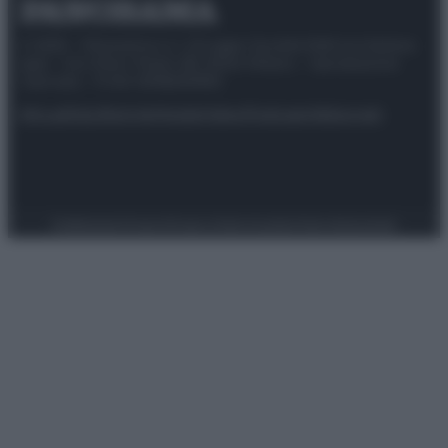
© 2025 – Panorama s.r.l. (Gruppo Società Editrice Italiana
spa) – Via Vittor Pisani 28, 20124 Milano – riproduzione
riservata – P.IVA 10518230965
Attualità
Lifestyle
Moda
Video
Podcast
Abbonati
Preferenze Privacy
Privacy Policy
Cookie Policy
Note legali