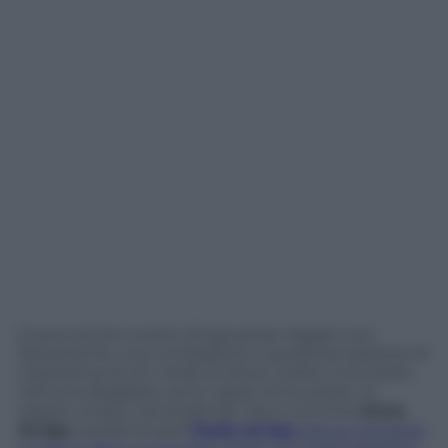
Si può anche morire d’ingiustizia. Magari non
fisicamente, ma l’umiliazione e quella sensazione di
impotenza di chi crede di dover subire una scelta
ritenuta sbagliata, sono capaci di svuotare un
essere umano nel profondo. Ne è convinta
Anna
Arrigo
, sorella di quel
Paolo Arrigo
che le cronache