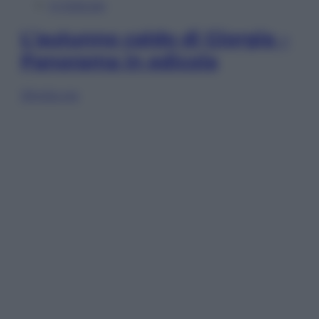
In Edicola
L’autunno caldo di Giorgia –
Panorama in edicola
Sfoglia ora