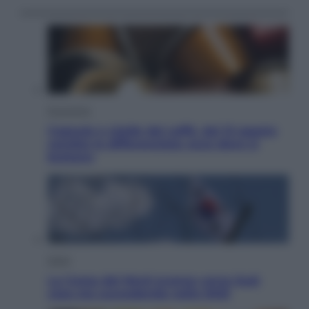
Economia
Capsule e cialde del caffè, dal 12 agosto
cambia la differenziata: ecco dove si
buttano
Esteri
La Corea del Nord avanza verso Sud:
cosa sta succedendo nella DMZ