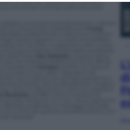
 punto di vista, che –durante il suo mandato a
sso sottolineato il principio della difesa della
 non sarebbe comunque automaticamente in discesa.
ognita di una eventuale ricandidatura di
Trump
:
manderebbe probabilmente in frantumi le ambizioni
 magari sempre sperare in un posto da candidato
usibile che, nel 2024, si registrerà un alto numero
 anch’essi di intestarsi l’eredità dell’ex presidente
re della Florida,
Ron DeSantis
, e la governatrice
L
enario che renderà probabilmente la vita difficile
, va ricordato che
Pompeo
sia finito nel mezzo di
to accusato di aver usato i dipendenti del
d
nali: non si tratta di uno scandalo gravissimo, è
e elementi di questo tipo tendenzialmente vengono
P
mpo. Infine, un dato storico: l’ultimo ex segretario
s Buchanan
nel 1856, mentre il tentativo di
e
 insuccesso. Tempo ce n’è, è vero. Ma, se realmente
 affrettarsi a elaborare un messaggio elettorale
on si limiti alle questioni di politica estera e che
rali trasversali.
Sfog