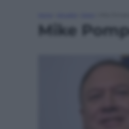
Home
»
Attualità
»
Esteri
»
Mike Pompeo
Mike Pompe