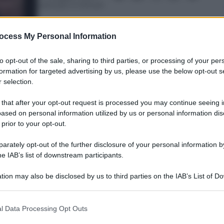
Lettura: 4 minuti
ocess My Personal Information
to opt-out of the sale, sharing to third parties, or processing of your per
formation for targeted advertising by us, please use the below opt-out s
 selection.
nti preferite
 that after your opt-out request is processed you may continue seeing i
ased on personal information utilized by us or personal information dis
 l’intenzione di candidarsi alle primarie
 prior to your opt-out.
e potrebbe anche spuntarla, ma gli
rately opt-out of the further disclosure of your personal information by
he IAB’s list of downstream participants.
tion may also be disclosed by us to third parties on the IAB’s List of 
 that may further disclose it to other third parties.
 that this website/app uses one or more Google services and may gath
l Data Processing Opt Outs
including but not limited to your visit or usage behaviour. You may click 