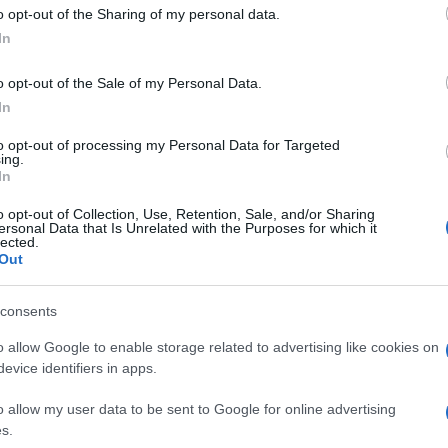
 to Google and its third-party tags to use your data for below specifi
o opt-out of the Sharing of my personal data.
ogle consent section.
In
o opt-out of the Sale of my Personal Data.
In
to opt-out of processing my Personal Data for Targeted
ing.
In
o opt-out of Collection, Use, Retention, Sale, and/or Sharing
ori in vista delle primarie repubblicane del 2024 si
ersonal Data that Is Unrelated with the Purposes for which it
lected.
x segretario di Stato nutra delle ambizioni
Out
noltre, negli ultimi mesi, le speculazioni su un suo
te a seguito di alcuni significativi segnali.
consents
 Foggy Bottom lo scorso gennaio,
Pompeo
ha
 un intervento in videoconferenza in New
o allow Google to enable storage related to advertising like cookies on
zionalmente prendono avvio le primarie statunitensi.
evice identifiers in apps.
ha pronunciato un discorso all’ultima
Conservative
i hanno preso parte anche altri probabili candidati
o allow my user data to be sent to Google for online advertising
n solo: ad aprile l’ex segretario di Stato è altresì
fattore significativo: nonostante si tratti di un volto
s.