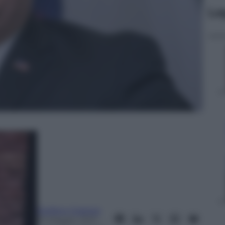
Le
Stefano Graziosi
19 Maggio 2021
–