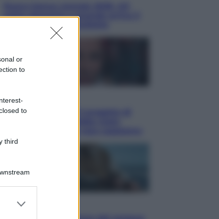
Nuovo bonus energia 2026, chi
potrà ottenerlo e quando arriva il
nuovo aiuto sulle bollette
sonal or
ection to
Televisione
nterest-
closed to
Squid Game USA, il progetto di
David Fincher sarebbe stato
accantonato. Ecco cosa sappiamo
 third
Downstream
er and store
Cinema
to grant or
Robin Hood – Il prezzo del sangue: