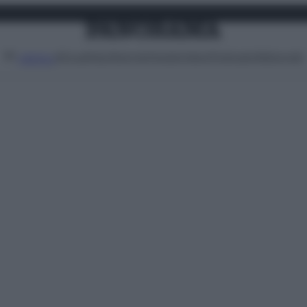
Attualità
Lifestyle
Moda
Video
Podcast
Abbonati
MENU