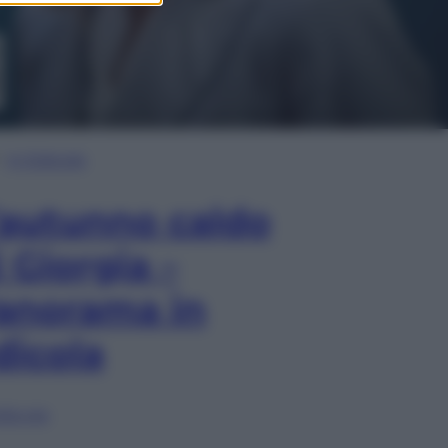
In Edicola
’autunno caldo
i Giorgia –
anorama in
dicola
lia ora