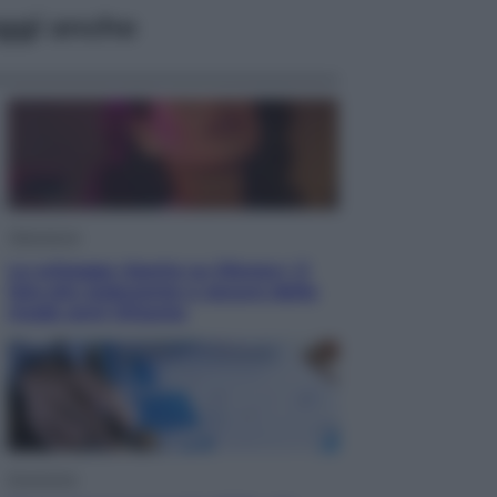
ggi anche
Televisione
Le schegge riporta su Disney+ il
lato più seducente e oscuro della
moda anni Ottanta
Economia