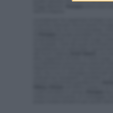
quello cattolico. Ricordiamo, da questo
Foggy Bottom–
Pompeo
abbia assai spe
libertà religiosa.
La strada per l’ex segretario di Stato
In primis, resta per ora sul tavolo l’inc
un’ipotesi che, se si concretizzasse, 
di
Pompeo
(il quale potrebbe tuttavia
vicepresidente). In secondo luogo, è pla
di candidati, molti dei quali cercheranno
repubblicano (in particolare il governato
del South Dakota,
Kristi Noem
): uno sc
all’ex segretario di Stato. In terzo luogo
una fastidiosa controversia, essendo sta
Dipartimento di Stato per mansioni perso
vero. Ma, si sa, in campagna elettoral
utilizzati per azzoppare i candidati in ca
di Stato a diventare presidente fu
Jame
Hillary Clinton
nel 2016 si risolse in un
vuole scendere in campo,
Pompeo
deve
chiaro e convincente: un messaggio che n
possa rivelarsi attrattivo per quote eletto