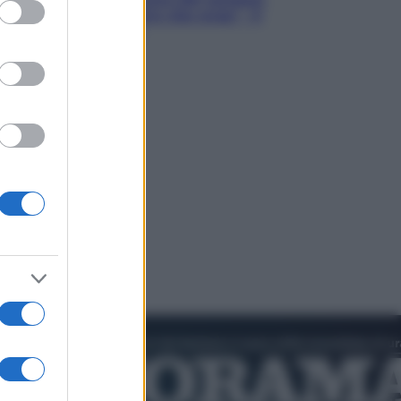
ed purposes
Hugh Jackman, altro che eroe! – Il
video in esclusiva