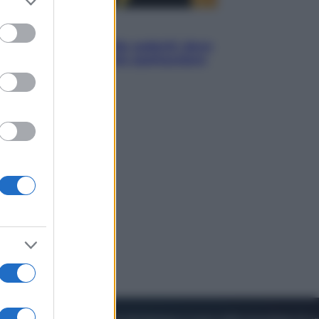
to grant or
ed purposes
Viaggi
Eclissi totale e stelle cadenti: dove
ammirare il cielo più spettacolare
dell’estate