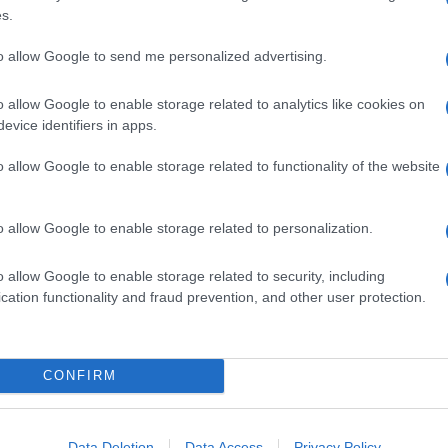
s.
ime del mare
di questa disperata ondata migratoria.
sti ospitano già
almeno 10 mila persone
in
to allow Google to send me personalized advertising.
 e emergenza umanitaria, in condizioni igieniche
 sui 40 gradi di questi giorni.
o allow Google to enable storage related to analytics like cookies on
nternazionale per le migrazioni), la situazione è
evice identifiers in apps.
taggi e intercettazioni, crescono a un ritmo
o allow Google to enable storage related to functionality of the website
nseguente diradarsi delle navi Ong appostate al largo
ipercussione un
aumento del numero di migranti
o allow Google to enable storage related to personalization.
5 in una sola settimana secondo l’Unhcr, mentre
ettimane.
o allow Google to enable storage related to security, including
cation functionality and fraud prevention, and other user protection.
iù:
CONFIRM
abbia (e nell’indifferenza)
rli secondo la legge
Data Deletion
Data Access
Privacy Policy