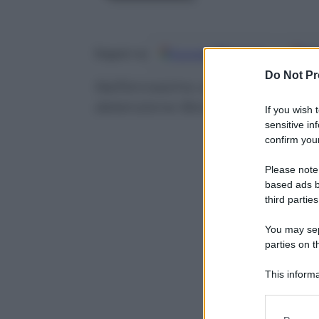
Google
Discover
Fo
Seguici su
Do Not Pr
Nell’ennesimo dramma del mare s
detenzione libici sono sempre pi
If you wish 
sensitive in
confirm your
Please note
based ads b
third parties
You may sepa
parties on t
This informa
Participants
Please note