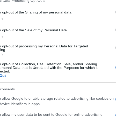
l Data Processing Opt Outs
including but not limited to your visit or usage behaviour. You may click 
 to Google and its third-party tags to use your data for below specifi
o opt-out of the Sharing of my personal data.
ogle consent section.
umata davanti alle coste libiche. Un’altra carretta
In
 i dispersi
, 41 persone portate in salvo.
o opt-out of the Sale of my Personal Data.
 giro di due giorni
In
to opt-out of processing my Personal Data for Targeted
ing.
In
o è stato l’
Unhcr, l’Alto commissariato dell’Onu per
rgo di Zuara
, davanti alle coste occidentali libiche.
o opt-out of Collection, Use, Retention, Sale, and/or Sharing
a costiera libica sono destinate a finire nei centri
ersonal Data that Is Unrelated with the Purposes for which it
sso.
lected.
Out
ltro affondamento con
oltre cento dispersi
, che
una decina di bambini: solo di tre di loro, di meno di
con ancora le tutine colorate addosso.
consents
o allow Google to enable storage related to advertising like cookies on
ragedia
evice identifiers in apps.
o allow my user data to be sent to Google for online advertising