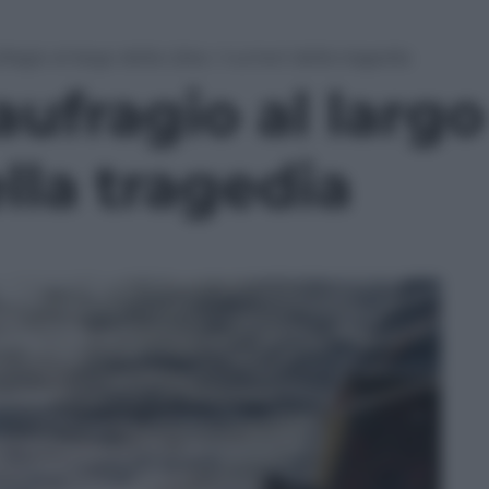
fragio al largo della Libia. I numeri della tragedia
ufragio al largo 
lla tragedia