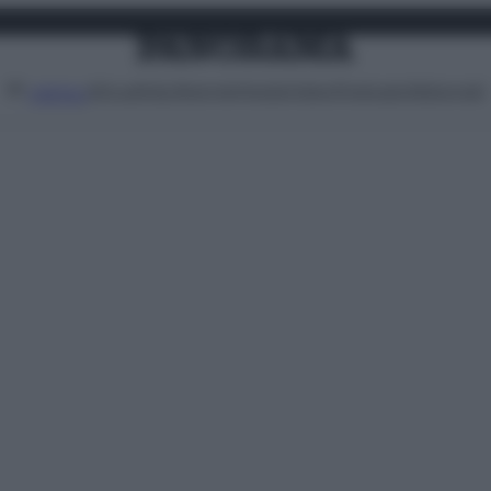
Attualità
Lifestyle
Moda
Video
Podcast
Abbonati
MENU