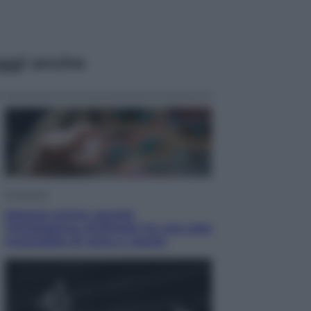
ggi anche
Economia
Materie prime: perché
l’Intelligenza Artificiale ha una sete
insaziabile di rame e uranio