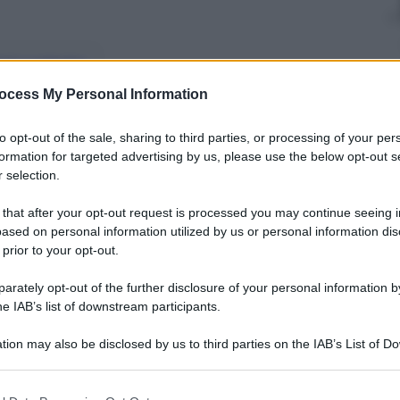
nti preferite
ocess My Personal Information
i contano 63 dispersi. E i centri di
ù al collasso
to opt-out of the sale, sharing to third parties, or processing of your per
formation for targeted advertising by us, please use the below opt-out s
 selection.
 that after your opt-out request is processed you may continue seeing i
ased on personal information utilized by us or personal information dis
 prior to your opt-out.
rately opt-out of the further disclosure of your personal information by
he IAB’s list of downstream participants.
tion may also be disclosed by us to third parties on the IAB’s List of 
 that may further disclose it to other third parties.
 that this website/app uses one or more Google services and may gath