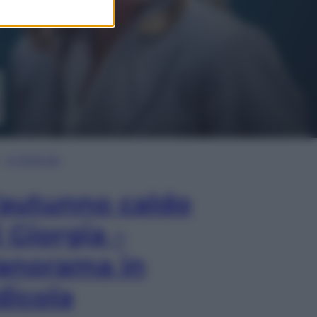
In Edicola
’autunno caldo
i Giorgia –
anorama in
dicola