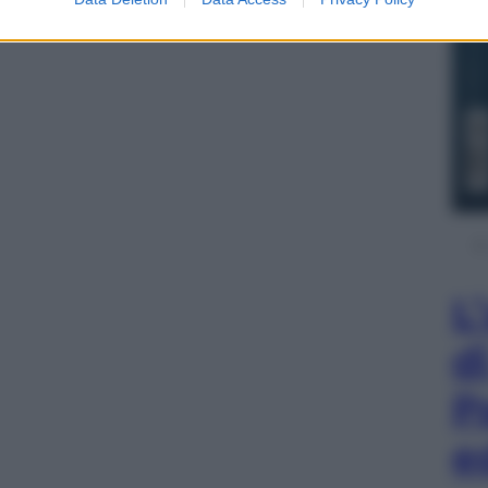
one migranti passa tutta da qui
L
d
P
e