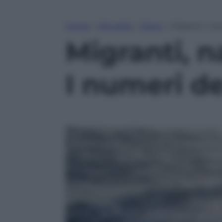
Home
»
Attualità
»
Esteri
»
Migranti, nau
Migranti, na
I numeri de