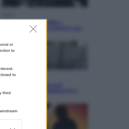
Musica
Queen: il 9 agosto 1986 a
Knebworth l’ultimo concerto con
Freddie Mercury
sonal or
ection to
nterest-
closed to
Economia
Cassetto fiscale: ora puoi
controllare avvisi, pagamenti e
 third
pratiche online
Downstream
er and store