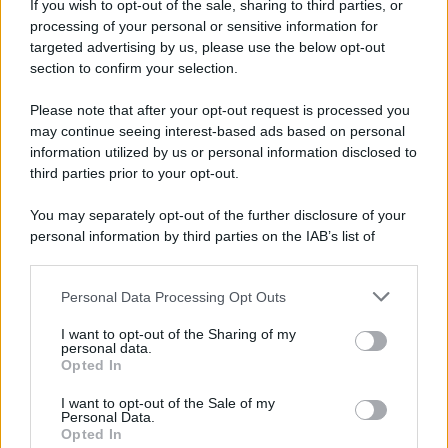
If you wish to opt-out of the sale, sharing to third parties, or
processing of your personal or sensitive information for
targeted advertising by us, please use the below opt-out
section to confirm your selection.
Please note that after your opt-out request is processed you
may continue seeing interest-based ads based on personal
information utilized by us or personal information disclosed to
third parties prior to your opt-out.
You may separately opt-out of the further disclosure of your
personal information by third parties on the IAB’s list of
downstream participants.
Personal Data Processing Opt Outs
This information may also be disclosed by us to third parties
on the IAB’s List of Downstream Participants that may further
I want to opt-out of the Sharing of my
disclose it to other third parties.
personal data.
Opted In
Please note that this website/app uses one or more Google
services and may gather and store information including but
I want to opt-out of the Sale of my
Personal Data.
not limited to your visit or usage behaviour. You may click to
Opted In
grant or deny consent to Google and its third-party tags to