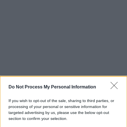
Do Not Process My Personal Information
If you wish to opt-out of the sale, sharing to third parties, or
processing of your personal or sensitive information for
targeted advertising by us, please use the below opt-out
section to confirm your selection.