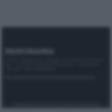
© 2025 – Panorama s.r.l. (Gruppo Società Editrice Italiana
spa) – Via Vittor Pisani 28, 20124 Milano – riproduzione
riservata – P.IVA 10518230965
Attualità
Lifestyle
Moda
Video
Podcast
Abbonati
Preferenze Privacy
Privacy Policy
Cookie Policy
Note legali