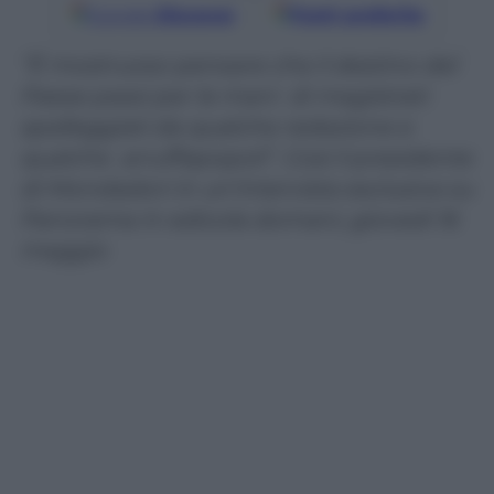
Google
Discover
Fonti preferite
“È mostruoso pensare che il destino del
Paese passi per le mani di magistrati
spalleggiati da qualche redazione e
qualche arruffapopoli”. Così il presidente
di Mondadori in un’intervista esclusiva su
Panorama in edicola domani, giovedì 16
maggio