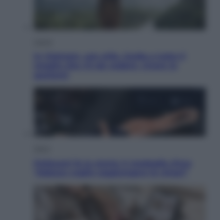
Viaggi
In Vietnam, con stile. Guida a tutto il
meglio che c’è da vedere, vivere (e
gustare)
Sport
Pellacani fa la storia: 5 medaglie d’oro
“Adesso voglio raggiungere le cinesi”