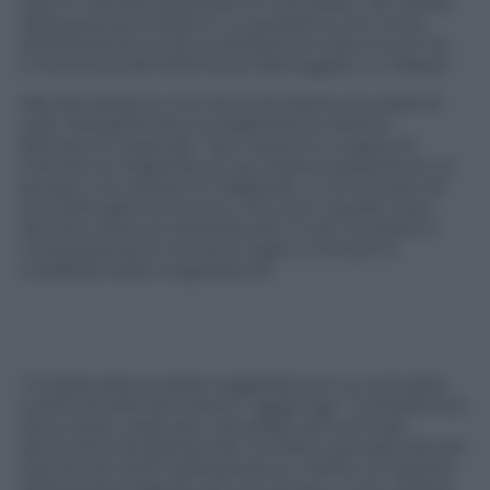
solo le vicende giudiziarie di mio padre. No, quello
della giustizia malata è un problema che tocca
direttamente la vita quotidiana di ciascuno di noi.
L’incertezza del diritto può distruggere un Paese”.
Alla domanda se non teme di essere accusata di
voler delegittimare la magistratura, Marina
Berlusconi risponde: “Qui nessuno si sogna di
criticare la magistratura, qui stiamo parlando di un
gruppo non ampio di magistrati, a cominciare da
una pattuglia di procure, che sono, quelle sì per
davvero, procure
ad personam
. E poi, è proprio il
comportamento di certe toghe a minare la
credibilità della magistratura”.
“L’indipendenza della magistratura è un principio
costituzionale sacrosanto” aggiunge. “Il problema è
che è stato usato per cancellare altri principi,
altrettanto fondamentali. Si è fatto scempio dei più
elementari diritti della persona: il diritto al rispetto
della propria dignità, ad una
privacy
, a non vedersi