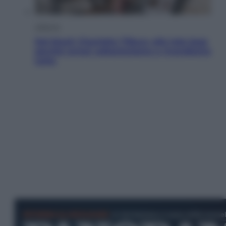
Lifestyle
Dal blush Charlotte Tilbury alle tote bag:
perché ormai collezioniamo e rivendiamo
tutto