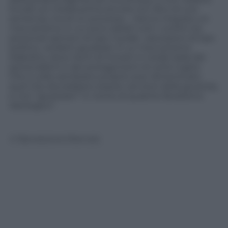
linciati sui media prima ancora non dico di una
sentenza, ma di un processo… Hanno imposto un
meccanismo in cui sono saltati tutti i confini tra
personali opinioni di tipo morale, valutazioni di tipo
politico, verdetti giudiziari. È un meccanismo
diabolico, dove rischi di trovarti in totale balia dei
personalismi e dei protagonismi di certe toghe.
Che a volte sembrano proprio aver dimenticato
quel che dovrebbero essere: servitori della giustizia,
e non “giustizieri” in nome di qualche fanatismo
ideologico”.
© Riproduzione Riservata