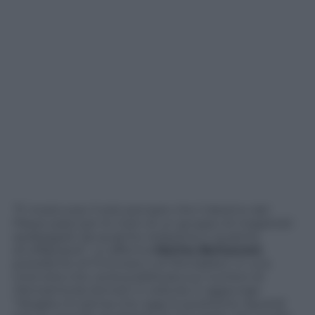
“È mostruoso il solo pensare che il destino del
Paese passi per le mani di un gruppo di magistrati
spalleggiati da qualche redazione e qualche
arruffapopoli”. Lo afferma
Marina Berlusconi
,
presidente di Fininvest e di Mondadori, in una
intervista che verrà pubblicata sul numero di
Panorama
da domani in edicola. E aggiunge:
“Sbaglia chi pensa che oggi la questione riguardi