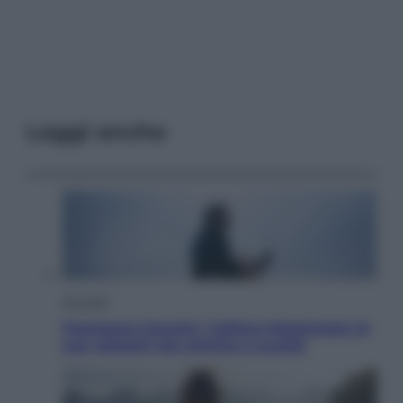
Leggi anche
Attualità
Francesco Guccini, l’ultimo Maestrone: le
sue canzoni ora entrino a scuola