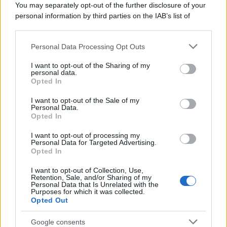
You may separately opt-out of the further disclosure of your
personal information by third parties on the IAB’s list of
downstream participants.
Personal Data Processing Opt Outs
This information may also be disclosed by us to third parties
on the IAB’s List of Downstream Participants that may further
I want to opt-out of the Sharing of my
disclose it to other third parties.
personal data.
Opted In
Please note that this website/app uses one or more Google
services and may gather and store information including but
I want to opt-out of the Sale of my
Personal Data.
not limited to your visit or usage behaviour. You may click to
Opted In
grant or deny consent to Google and its third-party tags to
use your data for below specified purposes in below Google
I want to opt-out of processing my
consent section.
Personal Data for Targeted Advertising.
Opted In
I want to opt-out of Collection, Use,
Retention, Sale, and/or Sharing of my
Personal Data that Is Unrelated with the
Purposes for which it was collected.
Opted Out
Google consents