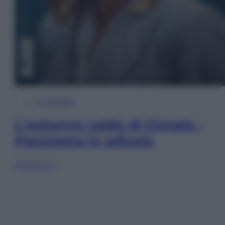
In Edicola
L’autunno caldo di Giorgia –
Panorama in edicola
Sfoglia ora