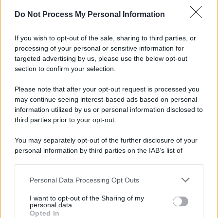
Do Not Process My Personal Information
If you wish to opt-out of the sale, sharing to third parties, or
processing of your personal or sensitive information for
targeted advertising by us, please use the below opt-out
section to confirm your selection.
Please note that after your opt-out request is processed you
may continue seeing interest-based ads based on personal
information utilized by us or personal information disclosed to
third parties prior to your opt-out.
You may separately opt-out of the further disclosure of your
personal information by third parties on the IAB’s list of
downstream participants.
Personal Data Processing Opt Outs
This information may also be disclosed by us to third parties
on the IAB’s List of Downstream Participants that may further
I want to opt-out of the Sharing of my
disclose it to other third parties.
personal data.
Opted In