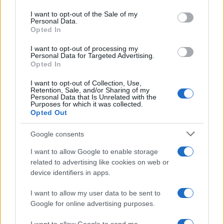
Please note that this website/app uses one or more Google
services and may gather and store information including but
I want to opt-out of the Sale of my
Personal Data.
not limited to your visit or usage behaviour. You may click to
Opted In
grant or deny consent to Google and its third-party tags to
use your data for below specified purposes in below Google
I want to opt-out of processing my
consent section.
Personal Data for Targeted Advertising.
Opted In
I want to opt-out of Collection, Use,
Retention, Sale, and/or Sharing of my
Personal Data that Is Unrelated with the
Purposes for which it was collected.
Opted Out
Google consents
I want to allow Google to enable storage
related to advertising like cookies on web or
device identifiers in apps.
I want to allow my user data to be sent to
Google for online advertising purposes.