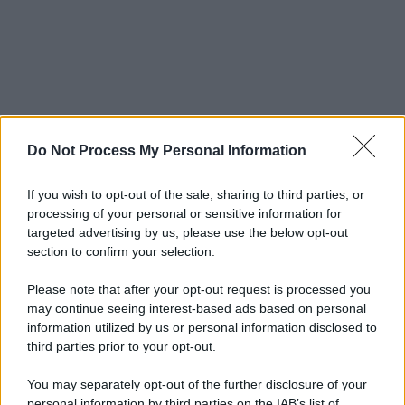
Do Not Process My Personal Information
If you wish to opt-out of the sale, sharing to third parties, or
processing of your personal or sensitive information for
targeted advertising by us, please use the below opt-out
section to confirm your selection.
Please note that after your opt-out request is processed you
may continue seeing interest-based ads based on personal
information utilized by us or personal information disclosed to
third parties prior to your opt-out.
You may separately opt-out of the further disclosure of your
personal information by third parties on the IAB’s list of