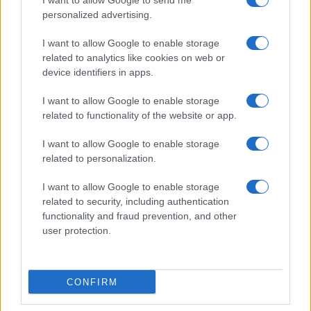
I want to allow Google to send me
personalized advertising.
I want to allow Google to enable storage
related to analytics like cookies on web or
device identifiers in apps.
I want to allow Google to enable storage
related to functionality of the website or app.
I want to allow Google to enable storage
related to personalization.
I want to allow Google to enable storage
related to security, including authentication
functionality and fraud prevention, and other
user protection.
CONFIRM