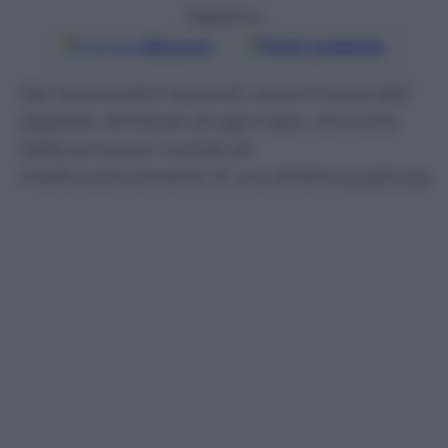
Seguici su
Google
Discover
Fonti preferite
Iter burocratici assurdi, carta invece del
digitale, lentezze di ogni tipo. Da tutta
Italia arrivano notizie di
malfunzionamenti. E’ ora di fare qualcosa