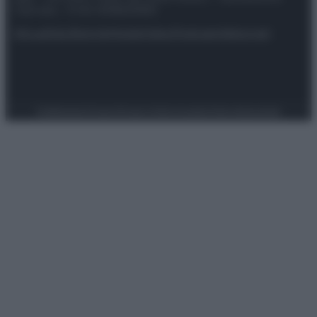
riservata – P.IVA 10518230965
Attualità
Lifestyle
Moda
Video
Podcast
Abbonati
Preferenze Privacy
Privacy Policy
Cookie Policy
Note legali