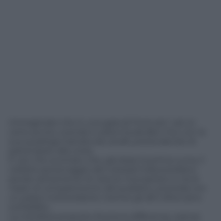
Immaginate che in una gara di Formula 1, ad un
certo punto, scenda in pista Giuda Ben-Hur con la
sua quadriga trainata da cavalli, pretendendo di
partecipare alla corsa.
E’ più che scontato che, già dopo la prima curva, il
celebre personaggio del colossal hollywoodiano
perda nettamente di vista le monoposto e, tra le
risate di compatimento del pubblico, proceda con
un passo trotterellante mentre gli altri sfrecciano
sull’asfalto.
La metafora proposta illustra la differenza, oramai