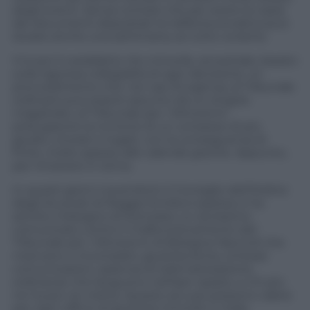
degli eventi. Senza contare che per avere la copia
dei documenti depositati la trafila burocratica può
durare anche una settimana, se tutto va bene.
Vi è poi il cosiddetto rito minorile, ancestrale, basato
sulla rigorosa collegialità di ogni decisione: un
provvedimento che, nei casi d’urgenza, al Tribunale
ordinario può essere assunto da un singolo
magistrato, al Tribunale per i Minorenni
presuppone la riunione di un consesso di più
giudici, onorari e togati, con la conseguenza di
finire, molto spesso alle calende greche. Appunto,
per rimanere in tema.
In questi giorni novembrini il Consiglio dell’Ordine
degli Avvocati di Reggio Emilia è esploso e ha
sentito il bisogno di licenziare un durissimo
comunicato contro il malfunzionamento del
Tribunale per i Minorenni di Bologna: fascicoli che
mancano o incompleti, giustizia lenta, omesse
comunicazioni, assenza di telematizzazione,
ordinanze che languono nell’iper-spazio, e chi più
ne ha più ne metta. Queste accuse possono valere
per ogni ufficio di giustizia minorile in Italia.