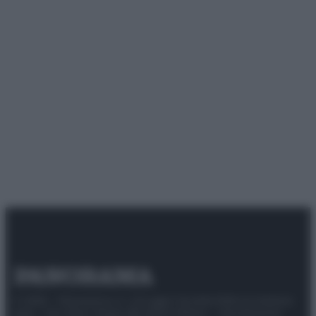
© 2025 – Panorama s.r.l. (Gruppo Società Editrice Italiana
spa) – Via Vittor Pisani 28, 20124 Milano – riproduzione