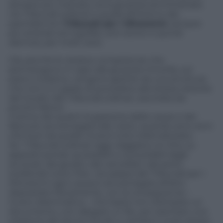
sempre più marcata, tra la giustizia amministrata
nei Tribunali ordinari e quella all’interno dei
pachidermici
Tribunali per i Minorenni
, sempre
più arretrati ed ingolfati, anti-storici e quindi
dannosi, per molti versi.
Già, perché le residue competenze che
permangono in capo alla giustizia minorile, sul
piano civilistico, vengono gestite da una struttura
che non è in grado di procedere alla stessa velocità
del Giudici dei Tribunali ordinari, zavorrata da
plurimi fattori.
Il primo dei quali è la gestione delle cause e dei
fascicoli, ancora legata alla ‘carta’, quando sono anni
che fuori da quelle mura è tutto telematizzato.
Se i Tribunali ordinari oggi viaggiano on-line, su
appositi portali, accessibili e consultabili dagli
avvocati, dai giudici, dai cancellieri, dai periti,
snellendo tutto l’iter, nei palazzi dei Tribunali per i
Minorenni ogni causa è ancora legata all’atto
depositato fisicamente, con la conseguenza –
invero drammatica – che basta non stampare un
documento, non allegare un fax, per esempio una
relazione dei Servizi Sociali, e cambia il corso stesso