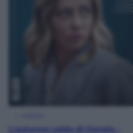
In Edicola
L’autunno caldo di Giorgia –