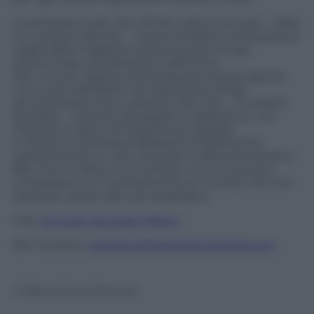
La lentezza è tale che infinite volte al minore – della
cui tutela si discute – cresce la barba e oltrepassa la
soglia della maggiore età senza che venga
pronunciata una decisione definitiva.
Non vi è più ragione di proseguire questa agonia,
non è più tollerabile che la giustizia venga
amministrata a due velocità, visto che – in ambito
familiare – il prezzo da pagare è salatissimo, con
interessi in gioco di importanza capitale.
In fondo, la vicenda di Bibbiano è fatalmente
esplosa anche in virtù di questi malfunzionamenti.
Ben-Hur ha fatto il suo tempo, ma non può più
competere con l’evoluzione di un mondo che non
lascia più spazio alle sue quadrighe.
Info:
Avvocati divorzisti Milano
Per richieste:
segreteria@danielamissaglia.com
© Riproduzione Riservata