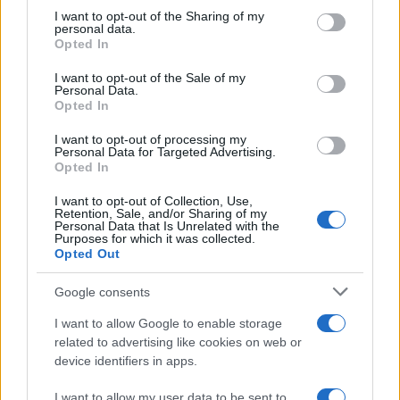
on the IAB’s List of Downstream Participants that may further
I want to opt-out of the Sharing of my
disclose it to other third parties.
personal data.
Opted In
Please note that this website/app uses one or more Google
services and may gather and store information including but
I want to opt-out of the Sale of my
Personal Data.
not limited to your visit or usage behaviour. You may click to
Opted In
grant or deny consent to Google and its third-party tags to
use your data for below specified purposes in below Google
I want to opt-out of processing my
consent section.
Personal Data for Targeted Advertising.
Opted In
I want to opt-out of Collection, Use,
Retention, Sale, and/or Sharing of my
Personal Data that Is Unrelated with the
Purposes for which it was collected.
Opted Out
Google consents
I want to allow Google to enable storage
related to advertising like cookies on web or
device identifiers in apps.
I want to allow my user data to be sent to