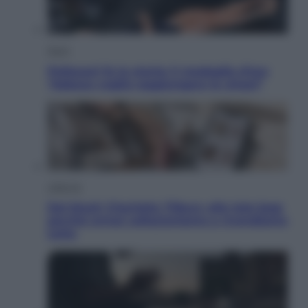
Sport
Pellacani fa la storia: 5 medaglie d’oro
“Adesso voglio raggiungere le cinesi”
Lifestyle
Dal blush Charlotte Tilbury alle tote bag:
perché ormai collezioniamo e rivendiamo
tutto