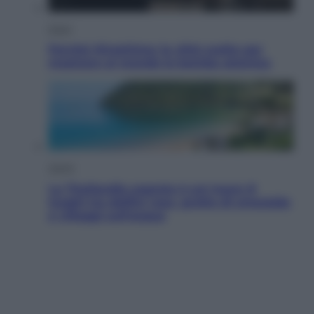
Esteri
Perché Hiroshima: la città scelta per
mostrare al mondo la bomba atomica
Viaggi
La Thailandia segreta è sul mare: 8
luoghi tra delfini rosa, grotte di smeraldo
e villaggi sull’acqua