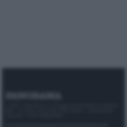
© 2025 – Panorama s.r.l. (Gruppo Società Editrice Italiana
spa) – Via Vittor Pisani 28, 20124 Milano – riproduzione
riservata – P.IVA 10518230965
Attualità
Lifestyle
Moda
Video
Podcast
Abbonati