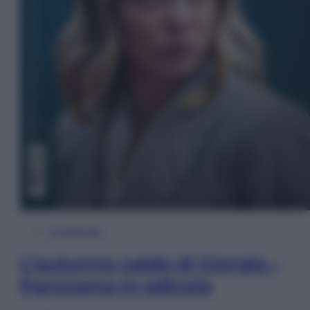
In Edicola
L’autunno caldo di Giorgia –
Panorama in edicola