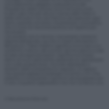
comodamente adagiato sulla poltrona del
Presidente della Camera, ha la memoria corta.
Si dà il caso che per alcuni il senso dello Stato e
delle istituzioni non sia il feticcio da ripescare ogni
tanto, quando conviene, ma piuttosto una pratica,
che si nutre di memoria storica e di rispetto per
l’avversario.
L’avversario non è nemico. L’avversario merita la
dignità dell’ascolto, sia che si chiami Almirante o
Berlusconi. Tirarsi indietro significa rinunciare a un
confronto maturo, allo scontro (anche aspro) a colpi
di idee ed argomentazioni. Significa trincerarsi
dietro al muro dell’inanità, sperando di capitalizzare
non sulle proprie forze, ma sulle debolezze e
divisioni dello schieramento opposto. Si capisce
che questa appaia la strategia vincente a chi mira
soltanto a conquistare il governo senza passare per
il voto. A quattro opposizioni che non ne fanno una.
© Riproduzione Riservata