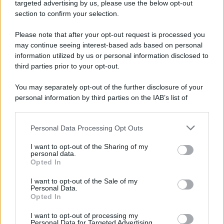
targeted advertising by us, please use the below opt-out
section to confirm your selection.
Please note that after your opt-out request is processed you
may continue seeing interest-based ads based on personal
information utilized by us or personal information disclosed to
third parties prior to your opt-out.
You may separately opt-out of the further disclosure of your
personal information by third parties on the IAB’s list of
downstream participants.
Personal Data Processing Opt Outs
This information may also be disclosed by us to third parties
on the IAB’s List of Downstream Participants that may further
I want to opt-out of the Sharing of my
disclose it to other third parties.
personal data.
Opted In
Please note that this website/app uses one or more Google
services and may gather and store information including but
I want to opt-out of the Sale of my
Personal Data.
not limited to your visit or usage behaviour. You may click to
Opted In
grant or deny consent to Google and its third-party tags to
use your data for below specified purposes in below Google
I want to opt-out of processing my
consent section.
Personal Data for Targeted Advertising.