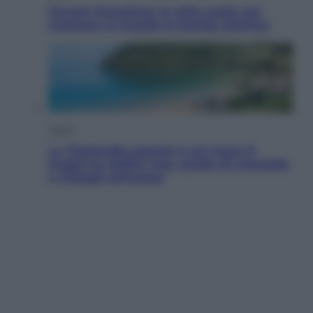
Perché Hiroshima: la città scelta per
mostrare al mondo la bomba atomica
Viaggi
La Thailandia segreta è sul mare: 8
luoghi tra delfini rosa, grotte di smeraldo
e villaggi sull’acqua