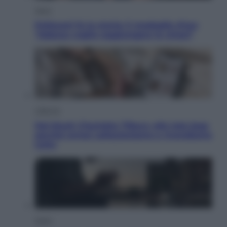
Sport
Pellacani fa la storia: 5 medaglie d’oro
“Adesso voglio raggiungere le cinesi”
Lifestyle
Dal blush Charlotte Tilbury alle tote bag:
perché ormai collezioniamo e rivendiamo
tutto
Esteri