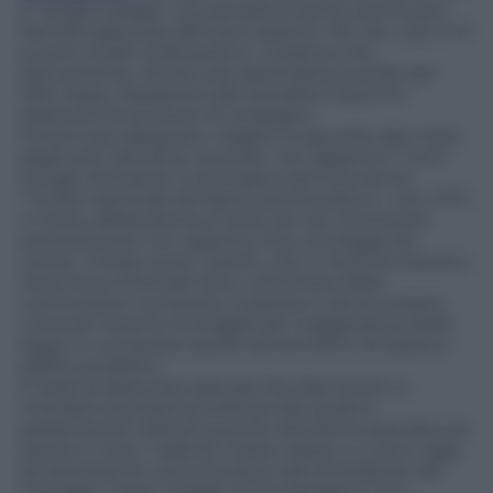
è “sorda e grigia”, ma semplicemente semivuota.
Dei 630 deputati 290 sono assenti. PD, Idv, Udc e Fli
si sono ritirati sull’Aventino. Iniziativa che,
francamente, anche solo assimilarla a quella del
1924 dopo l’assassinio del socialista Giacomo
Matteotti fa arrossire di vergogna.
Forse è più adeguato volgere lo sguardo alla metà
degli anni Settanta, quando, non appena il “nero”
Giorgio Almirante si accingeva ad intervenire,
“l’unità nazionale del fascio partitocratico”, con il PCI
in testa, abbandonava l’aula, per poi ricomporsi
prontamente non appena c’era una legge da
votare. Chissà come i partiti, che in Aula simulavano
l’acerrima e frontale lotta, nell’ombra delle
commissioni tornavano a parlarsi e ad accordarsi,
votando insieme la stragrande maggioranza delle
leggi, ivi comprese quelle alimentatrici di spesa e
debito pubblico.
È stata la deputata radicale Rita Bernardini a
ricordare la presenza solitaria dei quattro
parlamentari radicali quando Almirante prendeva la
parola in Aula. I radicali c’erano allora, e ci sono oggi
ad ascoltare le comunicazioni del Presidente del
Consiglio. Forse il leader di Fli Gianfranco Fini,