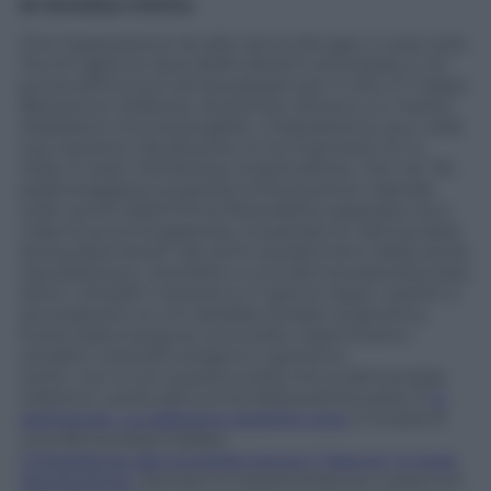
di Annalisa Chirico
Che l’opposizione sia alla canna del gas, è cosa nota.
Tra chi agita la clava delle elezioni anticipate e chi
punta all’inciucio senza passare per il voto. È il dopo
Berlusconi, bellezza. Al premier almeno un merito
dobbiamo riconoscerglielo. Il bipolarismo, pur nella
sua versione claudicante, lo ha importato lui in
Italia.
È stato l’ambizioso imprenditore, che nel ’94
padroneggiava (a parole) la Rivoluzione Liberale
sulle ceneri della Prima Repubblica spazzata via a
colpi di avvisi di garanzia, a superare la “democrazia
senza alternanza” dei primi quarant’anni della storia
repubblicana. L’antidoto a una democrazia bloccata,
dove i cittadini votavano e il giorno dopo i partiti si
accordavano su chi sarebbe andato al governo.
Forza Italia inaugura una svolta copernicana: i
cittadini votando scelgono il governo.
Certo, non è con questa svolta che la democrazia
italiana è uscita dal tunnel della partitocrazia. E
lo
spettacolo, cui abbiamo assistito oggi
, è la spia di
una democrazia malata.
Il Presidente del Consiglio tenta il “rilancio” in Aula
Montecitorio
. Domani si voterà la fiducia. L’aula non