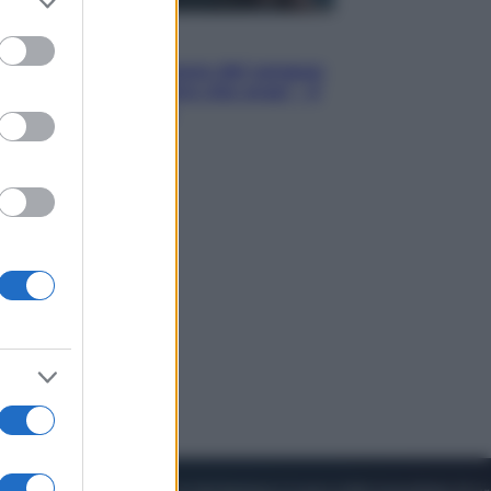
to grant or
ed purposes
Cinema
Robin Hood – Il prezzo del sangue:
Hugh Jackman, altro che eroe! – Il
video in esclusiva