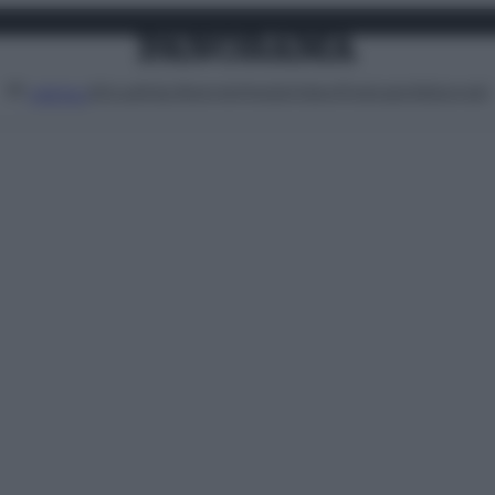
Attualità
Lifestyle
Moda
Video
Podcast
Abbonati
MENU