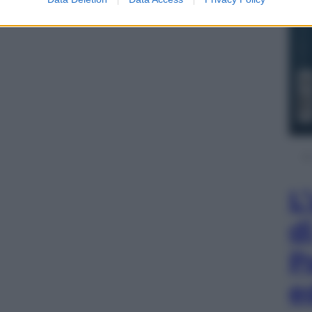
L
d
P
e