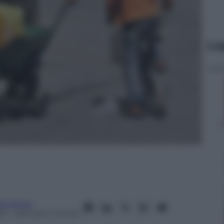
Le
anorama
15
– Lettura: 2 minuti