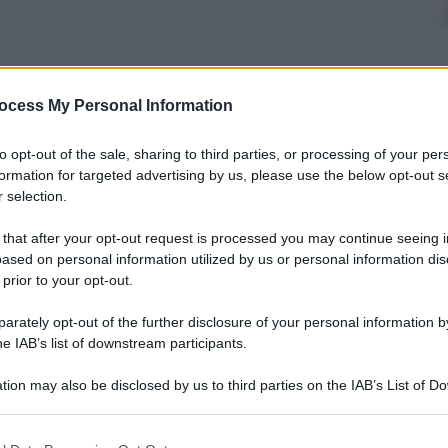
ocess My Personal Information
nti preferite
il lavoro minorile cifre impressionanti
to opt-out of the sale, sharing to third parties, or processing of your per
formation for targeted advertising by us, please use the below opt-out s
nder 16 costretti ad avere
 selection.
 that after your opt-out request is processed you may continue seeing i
ased on personal information utilized by us or personal information dis
 prior to your opt-out.
rately opt-out of the further disclosure of your personal information by
he IAB’s list of downstream participants.
tion may also be disclosed by us to third parties on the IAB’s List of 
 that may further disclose it to other third parties.
 that this website/app uses one or more Google services and may gath