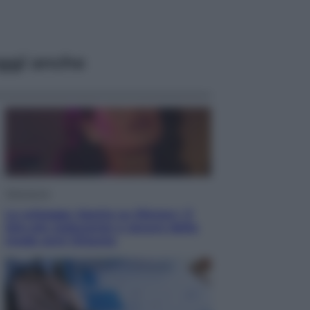
ggi anche
Televisione
Le schegge riporta su Disney+ il
lato più seducente e oscuro della
moda anni Ottanta