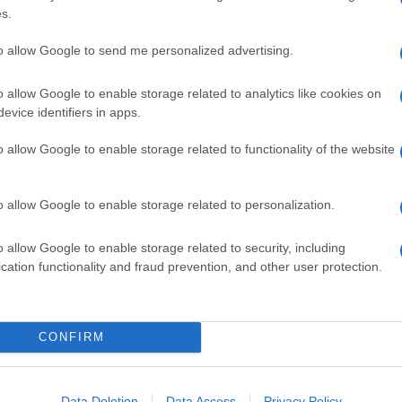
i contrasto e prevenzione dello sfruttamento
s.
nostro Paese. “Ci ritroviamo a constatare una
 in Italia, sia in termini di monitoraggio del
to allow Google to send me personalized advertising.
venire e contrastare il lavoro illegale e in
inorile” denuncia Raffaela Milano, direttore
ldren. “Un bambino costretto a lavorare prima del
o allow Google to enable storage related to analytics like cookies on
i suoi coetanei ad accedere a un lavoro dignitoso in
evice identifiers in apps.
di rimanere ai margini della società, in condizioni di
o.
o allow Google to enable storage related to functionality of the website
o di
Garanzia Giovani
si presti la necessaria
recoce sul mercato del lavoro e dello sfruttamento
e Children, tra i minori che lavorano in Italia, più
o allow Google to enable storage related to personalization.
minore straniero. Lavorano perlopiù in attività di
ati all’esterno del circuito familiare i settori
o allow Google to enable storage related to security, including
ianato (20%) e agricoltura (20%). (ANSA)
cation functionality and fraud prevention, and other user protection.
CONFIRM
Data Deletion
Data Access
Privacy Policy