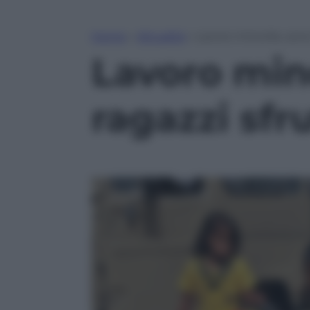
Home
»
Attualità
»
Lavoro minorile, sono 
Lavoro mino
ragazzi sfru