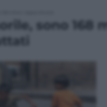
168 milioni i ragazzi sfruttati
rile, sono 168 mi
ttati