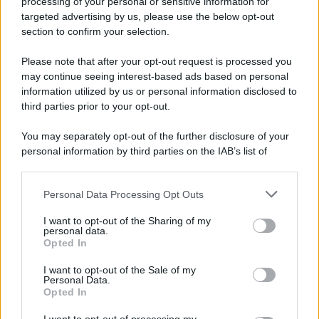
processing of your personal or sensitive information for
targeted advertising by us, please use the below opt-out
section to confirm your selection.
Please note that after your opt-out request is processed you
may continue seeing interest-based ads based on personal
information utilized by us or personal information disclosed to
third parties prior to your opt-out.
You may separately opt-out of the further disclosure of your
personal information by third parties on the IAB’s list of
downstream participants.
Personal Data Processing Opt Outs
This information may also be disclosed by us to third parties
on the IAB’s List of Downstream Participants that may further
I want to opt-out of the Sharing of my
disclose it to other third parties.
personal data.
Opted In
Please note that this website/app uses one or more Google
services and may gather and store information including but
I want to opt-out of the Sale of my
Personal Data.
not limited to your visit or usage behaviour. You may click to
Opted In
grant or deny consent to Google and its third-party tags to
use your data for below specified purposes in below Google