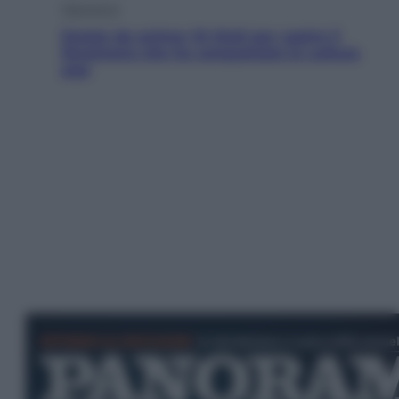
Televisione
Estate da anime: 10 titoli per capire il
fenomeno che ha conquistato la cultura
pop