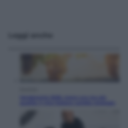
Leggi anche
Economia
Vendemmia 2026, meno uva ma più
qualità: il vino italiano cambia strategia