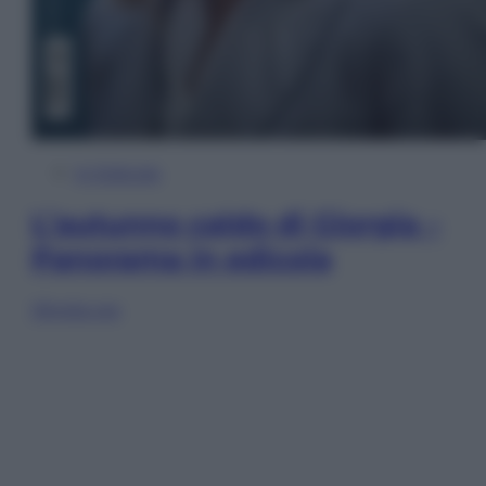
In Edicola
L’autunno caldo di Giorgia –
Panorama in edicola
Sfoglia ora