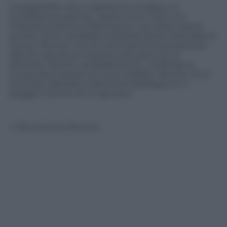
L’insegnante che a Caserta ha umiliato un
quindicenne perche’ vestiva una t-shirt con
impressa la faccia di Berlusconi non deve essere
punita come vorrebbe la preside bensi’ licenziata in
tronco. Perche’ non ha nemmeno lontanamente
idea di cosa sia la missione educativa di un
docente. Perche’, probabilmente, confonde la
scuola dove lavora con una madrasa. Perche’ chi e’
accecato dall’odio e dal furore ideologico e’ il
peggior nemico di un giovane.
© Riproduzione Riservata