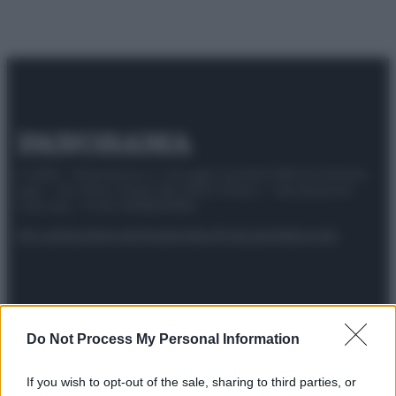
© 2025 – Panorama s.r.l. (Gruppo Società Editrice Italiana
spa) – Via Vittor Pisani 28, 20124 Milano – riproduzione
riservata – P.IVA 10518230965
Attualità
Lifestyle
Moda
Video
Podcast
Abbonati
Preferenze Privacy
Privacy Policy
Cookie Policy
Note legali
Do Not Process My Personal Information
If you wish to opt-out of the sale, sharing to third parties, or