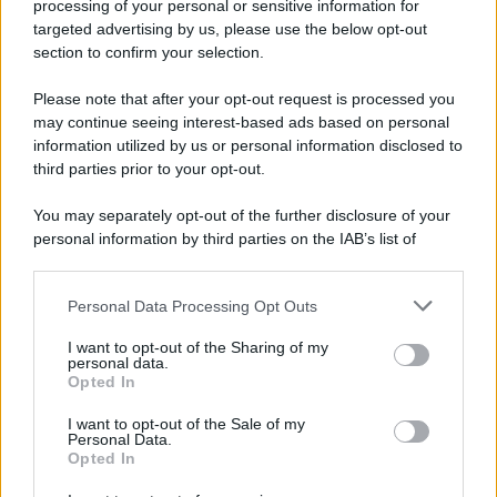
processing of your personal or sensitive information for
targeted advertising by us, please use the below opt-out
section to confirm your selection.
Please note that after your opt-out request is processed you
may continue seeing interest-based ads based on personal
information utilized by us or personal information disclosed to
third parties prior to your opt-out.
You may separately opt-out of the further disclosure of your
personal information by third parties on the IAB’s list of
downstream participants.
Personal Data Processing Opt Outs
This information may also be disclosed by us to third parties
on the IAB’s List of Downstream Participants that may further
I want to opt-out of the Sharing of my
disclose it to other third parties.
personal data.
Opted In
Please note that this website/app uses one or more Google
services and may gather and store information including but
I want to opt-out of the Sale of my
Personal Data.
not limited to your visit or usage behaviour. You may click to
Opted In
grant or deny consent to Google and its third-party tags to
use your data for below specified purposes in below Google