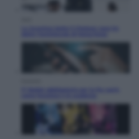
Sport
La Juventus batte il Chelsea: cosa ha
detto l’amichevole di Hong Kong
Economia
IT Wallet obbligatorio per la Pa: cos’è,
come funziona e le scadenze