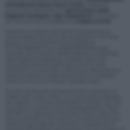
all’Ambiente Marco Flavio Cirillo
, indefesso
promotore dell’iniziativa, il
governatore della
Regione Sardegna, Ugo Cappellacci
, e il sindaco
del comune de La Maddalena,
Angelo Comiti
.
Obiettivo: lo sblocco dei fondi necessari per la
ripresa degli interventi, da completare in 30 mesi
grazie a un finanziamento complessivo
di 11.236.996,99 di euro (5.836.996,99 dei quali
stanziati dal ministero dell’Ambiente e 5.400.000
dalla Regione Sardegna). Sarebbe stata così
assicurata la bonifica dello specchio di mare
antistante l’ex Arsenale, e favorita la valorizzazione
del polo nautico e delle altre strutture realizzate
nella vecchia zona militare. Sarebbe stata.
Perché il protocollo d’intesa firmato martedì è in
realtà nullo. Cirillo, infatti, non aveva alcuna delega
per siglarlo. Il ministro pd Andrea Orlando, che non
ha proprio in amore il suo sottosegretario e “falco”
del Pdl, non gliel’aveva mai data. Di più: Cirillo non
aveva neanche il visto tecnico di Maurizio Pernice,
direttore generale del ministero competente in
maniera di bonifiche. Nonostante ciò, l’ex sindaco di