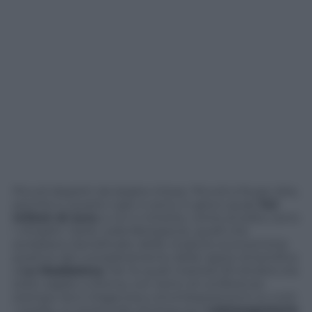
Piccoli dispetti da larghe intese. Piccoli si fa per dire,
perché in questo caso ci sono in gioco quasi
11,3
milioni di euro
, e chi ci rimette, come al solito, sono
i cittadini. Sardi, nella fattispecie, quelli che
avrebbero beneficiato delle ricadute economiche
positive del completamento delle opere di bonifica
a
La Maddalena
. Per le quali martedì 29 ottobre era
stato siglato a Roma, con tanto di conferenza
stampa, lanci d’agenzia e strombazzamenti su tutti
i media, un protocollo d’intesa tra il
sottosegretario