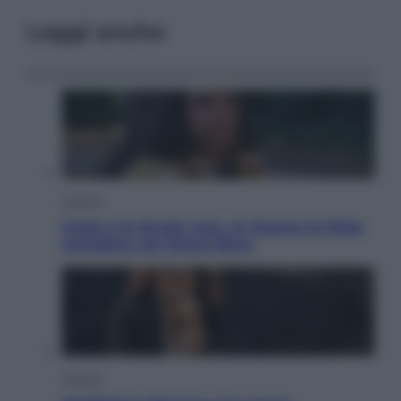
Leggi anche
Cinema
Greta e le favole vere, al cinema la fiaba
ecologica con Raoul Bova
Cultura