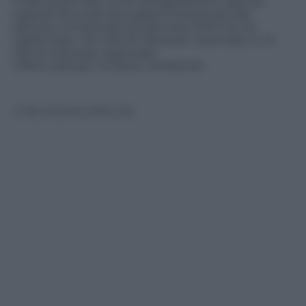
A tale protocollo, come da legislazione vigente,
seguirá l’Accordo di programma previsto dal
decreto ministeriale del gennaio 2013 che ha
trasformato i Sin (Siti di interesse nazionale) in Sir
(Siti di interesse regionale).
Ufficio stampa ministero Ambiente
© Riproduzione Riservata