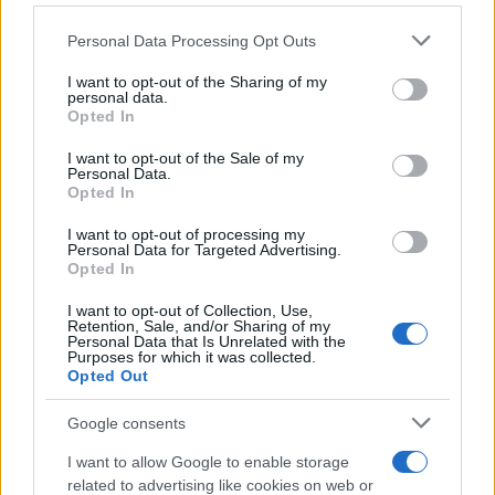
Personal Data Processing Opt Outs
This information may also be disclosed by us to third parties
on the IAB’s List of Downstream Participants that may further
I want to opt-out of the Sharing of my
disclose it to other third parties.
personal data.
Opted In
Please note that this website/app uses one or more Google
services and may gather and store information including but
I want to opt-out of the Sale of my
Personal Data.
not limited to your visit or usage behaviour. You may click to
Opted In
grant or deny consent to Google and its third-party tags to
use your data for below specified purposes in below Google
I want to opt-out of processing my
consent section.
Personal Data for Targeted Advertising.
Opted In
I want to opt-out of Collection, Use,
Retention, Sale, and/or Sharing of my
Personal Data that Is Unrelated with the
Purposes for which it was collected.
Opted Out
Google consents
I want to allow Google to enable storage
related to advertising like cookies on web or