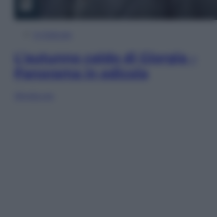
In Edicola
L’autunno caldo di Giorgia –
Panorama in edicola
Sfoglia ora