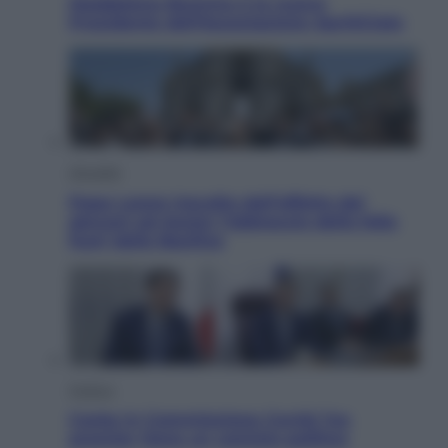
Maddalena Bumma è la nuova
Presidente dell’Associazione ApritiCielo
Attualità
Papa Leone travolto dall’affetto dei
giovani ad Assisi: l’abbraccio della folla
fuori dalla Basilica
Politica
Conte in Commissione Covid: l’ex
premier tiene un comizio politico