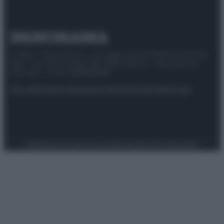
© 2025 – Panorama s.r.l. (Gruppo Società Editrice Italiana
spa) – Via Vittor Pisani 28, 20124 Milano – riproduzione
riservata – P.IVA 10518230965
Attualità
Lifestyle
Moda
Video
Podcast
Abbonati
Preferenze Privacy
Privacy Policy
Cookie Policy
Note legali