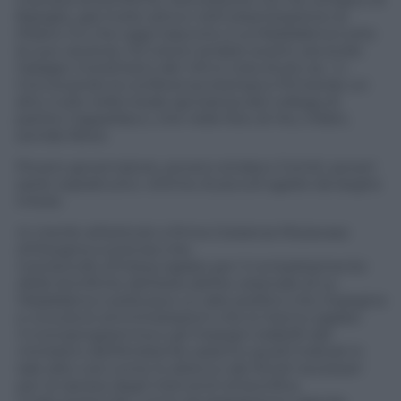
Basiglio, già molto attivo nell’urbanizzazione di
Milano 3 e che oggi trascorre a La Maddalena tutte
le sue vacanze, ha voluto andare avanti, secondo
l’adagio morettiano del «Mi si nota di più se…?».
Convocando la conferenza stampa e firmando un
atto nullo nella totale ignoranza del collega di
partito Cappellacci, che nelle foto di rito, infatti,
sorride felice.
Povero governatore, povero sindaco Comiti, poveri
sardi, soprattutto: vittime di piccoli sgarbi da larghe
intese.
In merito all’articolo a firma Costanza Rizzacasa
d’Orsogna si precisa che:
il protocollo d’intesa siglato per il completamento
delle bonifiche dell’area dell’ex arsenale di La
Maddalena costituisce un atto politico che impegna
e vincola le amministrazioni che lo hanno siglato.
Il cronoprogramma e gli impegni stabiliti dal
ministero dell’Ambiente saranno quelli indicati in
tale atto così come lo
sblocco dei fondi necessari
per la ripresa degli interventi di bonifica.