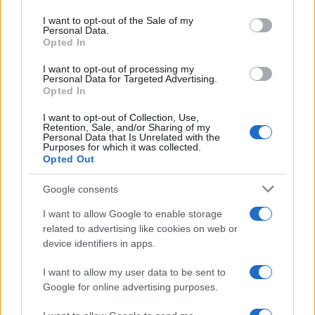
Please note that this website/app uses one or more Google
services and may gather and store information including but
I want to opt-out of the Sale of my
Personal Data.
not limited to your visit or usage behaviour. You may click to
Opted In
grant or deny consent to Google and its third-party tags to
use your data for below specified purposes in below Google
I want to opt-out of processing my
consent section.
Personal Data for Targeted Advertising.
Opted In
I want to opt-out of Collection, Use,
Retention, Sale, and/or Sharing of my
Personal Data that Is Unrelated with the
Purposes for which it was collected.
Opted Out
Google consents
I want to allow Google to enable storage
related to advertising like cookies on web or
device identifiers in apps.
I want to allow my user data to be sent to
Google for online advertising purposes.