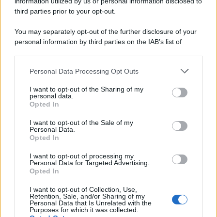
information utilized by us or personal information disclosed to
third parties prior to your opt-out.
You may separately opt-out of the further disclosure of your
personal information by third parties on the IAB’s list of
downstream participants.
Personal Data Processing Opt Outs
This information may also be disclosed by us to third parties
on the IAB’s List of Downstream Participants that may further
I want to opt-out of the Sharing of my
disclose it to other third parties.
personal data.
Opted In
Please note that this website/app uses one or more Google
services and may gather and store information including but
I want to opt-out of the Sale of my
Personal Data.
not limited to your visit or usage behaviour. You may click to
Opted In
grant or deny consent to Google and its third-party tags to
use your data for below specified purposes in below Google
I want to opt-out of processing my
consent section.
Personal Data for Targeted Advertising.
Opted In
I want to opt-out of Collection, Use,
Retention, Sale, and/or Sharing of my
Personal Data that Is Unrelated with the
Purposes for which it was collected.