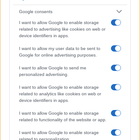
Google consents
I want to allow Google to enable storage
related to advertising like cookies on web or
device identifiers in apps.
I want to allow my user data to be sent to
Google for online advertising purposes.
I want to allow Google to send me
personalized advertising.
I want to allow Google to enable storage
related to analytics like cookies on web or
device identifiers in apps.
I want to allow Google to enable storage
related to functionality of the website or app.
I want to allow Google to enable storage
related to personalization.