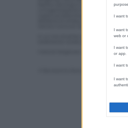
purpose
Merlino (Strong) si imbarca in un viaggi
un’organizzazione di spie alleata, con 
copertura della Kingsman è una raffinat
I want 
distilleria di whisky in Kentucky. Le du
nemico comune: la narcotrafficante soc
I want t
web or d
In un mix di action, commedia, spy stor
totalmente vocato al divertimento dello
I want t
Il dvd di
Kingsman – Il cerchio d’oro
è c
or app.
I want t
© Riproduzione Riservata
I want t
authenti