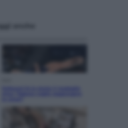
ggi anche
Sport
Pellacani fa la storia: 5 medaglie
d’oro “Adesso voglio raggiungere
le cinesi”