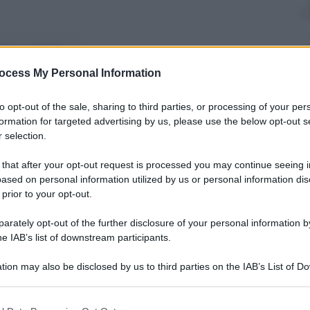
nti preferite
ocess My Personal Information
m sulle spie gentlemen diretto da
irth
to opt-out of the sale, sharing to third parties, or processing of your per
formation for targeted advertising by us, please use the below opt-out s
 selection.
 that after your opt-out request is processed you may continue seeing i
ased on personal information utilized by us or personal information dis
 prior to your opt-out.
rately opt-out of the further disclosure of your personal information by
he IAB’s list of downstream participants.
tion may also be disclosed by us to third parties on the IAB’s List of 
 that may further disclose it to other third parties.
 that this website/app uses one or more Google services and may gath