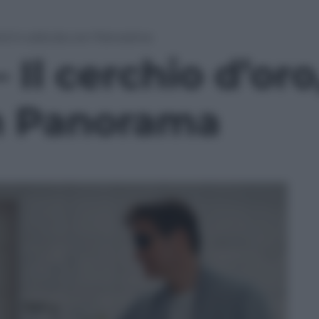
 dvd in edicola con Panorama
Il cerchio d’oro,
n Panorama