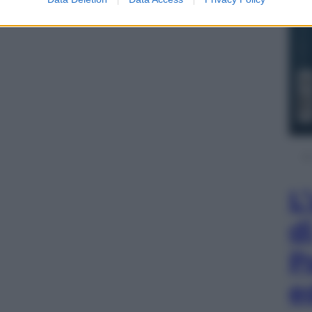
L
d
P
e