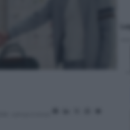
Le
018
– Lettura: 2 minuti