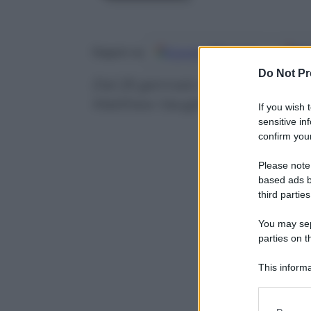
Google
Discover
Fo
Seguici su
Do Not Pr
Dal 25 gennaio il sequel del fil
Matthew Vaughnun, con Colin F
If you wish 
sensitive in
confirm your
Please note
based ads b
third parties
You may sepa
parties on t
This informa
Participants
Please note