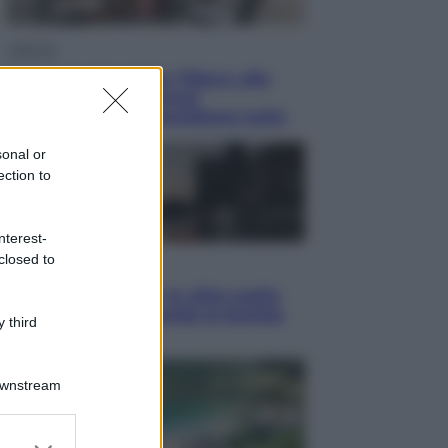
Lifestyle
Dal blush Charlotte Tilbury alle
tote bag: perché ormai
collezioniamo e rivendiamo tutto
sonal or
ection to
nterest-
closed to
Esteri
Perché Hiroshima: la città scelta
per mostrare al mondo la bomba
 third
atomica
Downstream
er and store