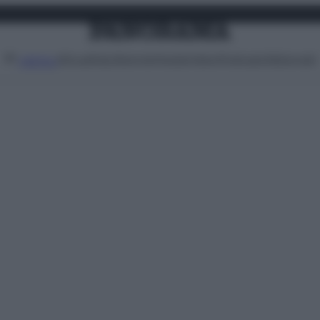
Attualità
Lifestyle
Moda
Video
Podcast
Abbonati
MENU