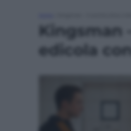
Home
»
Kingsman – Il cerchio d’oro, il
Kingsman – 
edicola co