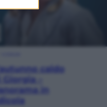
In Edicola
’autunno caldo
i Giorgia –
anorama in
dicola