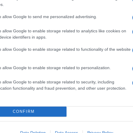
s.
o avventuroso che lo porta a scoprire
base in America, chiamata Statesman. Se la
a sartoria inglese, quella della Statesman è una
to allow Google to send me personalized advertising.
e squadre d’élite si uniranno per combattere un
iopatica Poppy (Moore).
o allow Google to enable storage related to analytics like cookies on
evice identifiers in apps.
y e western,
Kingsman – Il cerchio d’oro
è
 spettatore. Missione centrata.
o allow Google to enable storage related to functionality of the website
on
Panorama
a 15,90 euro.
o allow Google to enable storage related to personalization.
o allow Google to enable storage related to security, including
cation functionality and fraud prevention, and other user protection.
CONFIRM
Data Deletion
Data Access
Privacy Policy