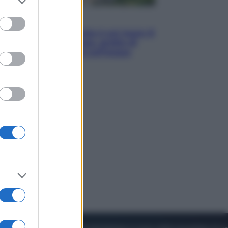
to grant or
ed purposes
Viaggi
La Thailandia segreta è sul mare: 8
luoghi tra delfini rosa, grotte di
smeraldo e villaggi sull’acqua