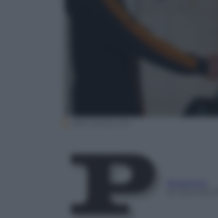
20th Century Fox
Redazione
24 Gennaio 2