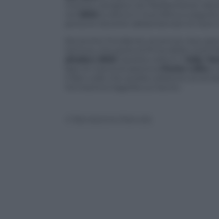
mentre navigava nel Mediterraneo davanti
nel
2002
si arena in Sud Africa a seguit
persone dovette abbandonare la nave che
Ma anche l’incidente avvenuto due gior
Genova, che porta la firma della Linea Me
ottobre 2002
. Questa volta è il
Jolly Ve
fase di manovra sperona
Ponte Libia
e 
Il fato volle che quella collisione avven
l’ennesima tragedia sul lavoro.
© Riproduzione Riservata