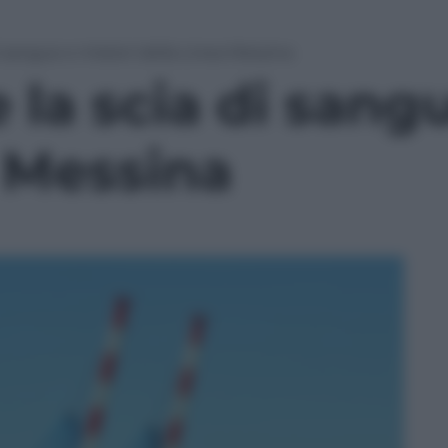
di sangue e misteri della Linea Messina
e la scia di sang
a Messina