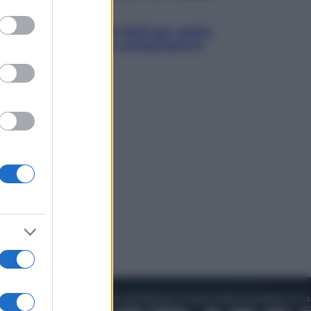
to grant or
Televisione
ed purposes
Estate da anime: 10 titoli per capire
il fenomeno che ha conquistato la
cultura pop