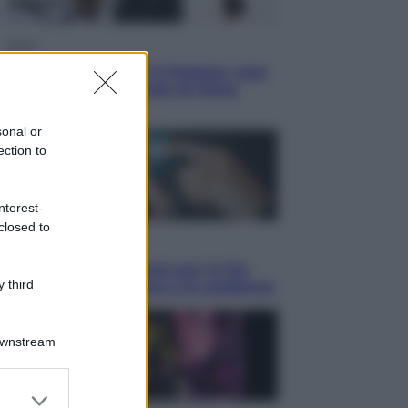
Sport
La Juventus batte il Chelsea: cosa
ha detto l’amichevole di Hong
Kong
sonal or
ection to
nterest-
closed to
Economia
IT Wallet obbligatorio per la Pa:
 third
cos’è, come funziona e le scadenze
Downstream
er and store