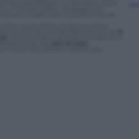
 alle coste dell’Egitto. La Jolly Rubino, invece,
Sfog
o di un incendio a bordo. L’equipaggio di 22
 però si incagliò vicino a una riserva naturale.
ni fa ha un precedente, sempre nel porto di
ssina e di un dei suoi Jolly. Risale alla notte del
16
rde
, un portacontainer da 30mila tonnellate che in
abbatte una gru alta
oltre 40 metri.
isse in piena notte, altrimenti sarebbe stata