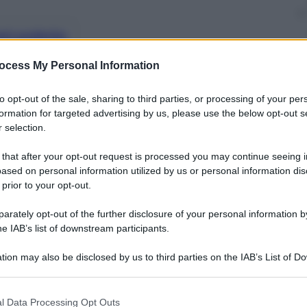
nti preferite
ffico di rifiuti tossici e
ocess My Personal Information
e “misteri” della compagnia navale
to opt-out of the sale, sharing to third parties, or processing of your per
formation for targeted advertising by us, please use the below opt-out s
 selection.
 that after your opt-out request is processed you may continue seeing i
ased on personal information utilized by us or personal information dis
 prior to your opt-out.
rately opt-out of the further disclosure of your personal information by
he IAB’s list of downstream participants.
tion may also be disclosed by us to third parties on the IAB’s List of 
 that may further disclose it to other third parties.
 that this website/app uses one or more Google services and may gath
l Data Processing Opt Outs