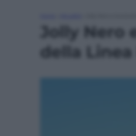
Home
»
Attualità
»
Jolly Nero e la scia 
Jolly Nero 
della Line