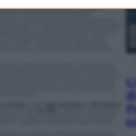
luce sulla causa di quelle falle. Lo scafo fu
ossiche o radioattive che trasportava?
o tabacco e generi di consumo ma secondo alcune
si di indagini, in realtà nella stiva della Jolly Rosso
gistratura aprì tre inchieste che però chiuse poco
non fu mai accertato che fine fecero i rifiuti
urono “smaltiti” nelle discariche calabresi altre
cciare anche in un fiume non molto lontano da
i questa nave e dei suoi traffici, c’è anche morte
e della Capitaneria di porto stroncato nel dicembre
Peccato però che De Grazia fosse in ottima salute. Il
L
gava sulle navi dei veleni e che seguiva dunque
e anche vicende come la morte in Somalia della
d
e Miran Hrovatin.
P
y Turchese
e della
Jolly Amaranto
e
Jolly Rubino
.
uerra del Golfo
nel 1990
: i carabinieri sequestrano
 diretti in Iraq che sarebbero stati utilizzati dal
e
 cannoni. Queste armi dovevano essere caricate
 decina di container carichi di merci pericolose