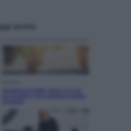
ggi anche
Economia
Vendemmia 2026, meno uva ma
più qualità: il vino italiano cambia
strategia