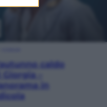
In Edicola
’autunno caldo
i Giorgia –
anorama in
dicola