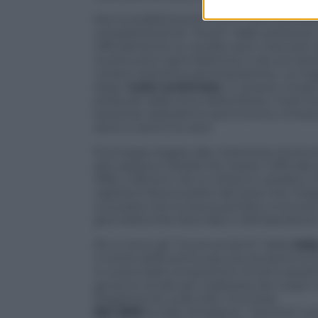
Ma incredibilmente non è mai stata fatta 
completamente “eroso” dalle sostanze t
Ufficialmente su quella nave c’era sol
ricostruzioni giornalistiche e alcune ipote
c’erano sostante pericolosissime. La ma
dopo:
tutte archiviate
. In questo modo 
prelevati dalla stiva della Rosso: molti f
sostanze radioattive però furono rintra
dove si arenò la nave.
Purtroppo legata alla misteriosa storia d
del capitano Natale De Grazia, l’ufficial
1995, a 38 anni, da un attacco cardiaco. 
capitano faceva parte del pool che inda
una pista che lo aveva portato a toccar
giornalista Rai Ilaria Alpi e dell’operator
Poi ci sono gli “inconvenienti” della
Joll
Il nome della prima spunta durante la G
in tutta Italia componenti di armi pesanti
governo locale per realizzare dei super
illegalmente sulla Jolly Turchese.
Nel 2010
la Jolly Amaranto “semina” una