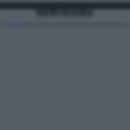
Attualità
Lifestyle
Moda
Video
Podcast
Abbonati
MENU