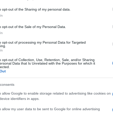
including but not limited to your visit or usage behaviour. You may click 
 to Google and its third-party tags to use your data for below specifi
o opt-out of the Sharing of my personal data.
ogle consent section.
In
dette”
. Il nome
Jolly
, che indica proprio la
se imbarcazioni, è da oltre 30 anni legato ad una
o opt-out of the Sale of my Personal Data.
 scorie radioattive.
In
e tossiche che la ‘Ndrangheta avrebbe affondato
li incidenti che hanno visto protagoniste in Italia e
to opt-out of processing my Personal Data for Targeted
ing.
Jolly Amaranto,
la
Jolly Rubino, Jolly Marrone
e
In
o opt-out of Collection, Use, Retention, Sale, and/or Sharing
te a bordo della navi della linea Messina o a causa
ersonal Data that Is Unrelated with the Purposes for which it
e
.
Dieci
solamente a Genova. E di questi sette per il
lected.
gli incidenti mortali sul lavoro a bordo
Out
ella
Jolly Blu
e della
Jolly Rosso
mentre altrettanti
 in mare con altrettanti
Jolly.
consents
olly Grigio
, entrò in rotta di collisione con un
ve andò affondo e morirono due persone. Ma
o allow Google to enable storage related to advertising like cookies on
eguì la navigazione. Furono un gruppo di pescatori
evice identifiers in apps.
alla capitaneria di Porto altrimenti dalla plancia
rivata nessuna comunicazione.
o allow my user data to be sent to Google for online advertising