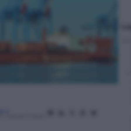
Le
acci
3
– Lettura: 5 minuti