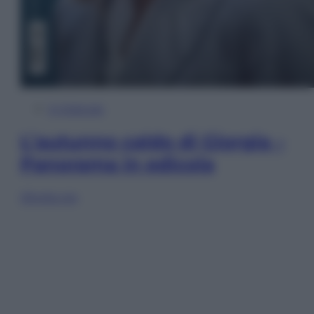
In Edicola
L’autunno caldo di Giorgia –
Panorama in edicola
Sfoglia ora