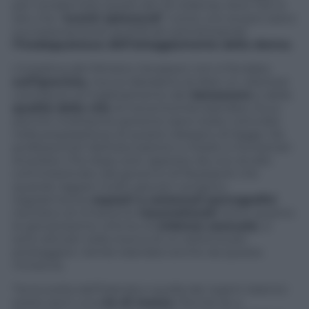
per condannare questi atti di violenza. Anzi: non è
raro che “
eventi spiacevoli
” come uno stupro siano
successivamente gustificati sottolineando
l’inadeguatezza dell’atteggiamento della donna
.
L’iniziativa del Ministro Jonasson non è fondata
sull’ipocrisia,
ma sul desiderio di dare un ulteriore
contributo al miglioramento del
benessere
e della
qualità della vita
di trecentomila islandesi. Ecco
perché moltissime persone siano state coinvolte
nella preparazione di questo disegno di legge. Da
professionisti dell’educazione a medici e funzionari
di polizia. Che dopo aver appreso da uno studio
commissionato dal governo di Reykjavik che
quando ragazzi molto giovani vengono
regolarmente
esposti a contenuti pornografici
rischiano di rimanerne
traumatizzati
tanto quanto
le giovanissime vittime di
violenza sessuale
, si
sono attivati nella ricerca di un sistema per
proteggere i bimbi islandesi anche da questa
minaccia.
Tra la scelta dell’Islanda e quella dei regimi islamici
esiste però una
via di mezzo
. Perché se a