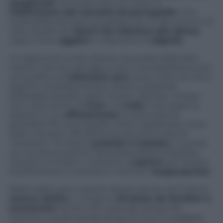
spogliarelli
nei locali notturni, verso la
ridefinizione del concetto di pornografia
. Che
inizierebbe ad essere guardato da un altro punto di
vista. Quello dei
danni che inferisce alle donne
,
usate come
oggetti
e violandone la
dignità
.
Un approccio molto diverso da quello delle altre
nazioni che fino ad oggi si sono contraddistinte per
una politica di
tolleranza zero
verso tutto ciò che il
regime considera erotico. Stiamo parlando
dell’Arabia Saudita, dello Yemen, dell’Iran, ma per
certi versi anche di
Cina
e di
India
. Tutti paesi (o
regimi) in cui
ufficialmente
la sola scelta di
guardare film pornografici viene classificata come
reato. Sempre ufficialmente perché le donne
“meritano” di essere
protette e tutelate
. E quindi,
con la sola eccezione della Repubblica Popolare,
vengono invitate o costrette a
coprirsi
per evitare
di presentarsi in società in maniera “
inappropriata
“.
Nella realtà, però, queste stesse donne non hanno
nessun diritto
, e vengono
sfruttate da familiari e
sconosciuti
anche a fini sessuali. Senza che
nessuno o quasi perda tempo (o trovi il coraggio)