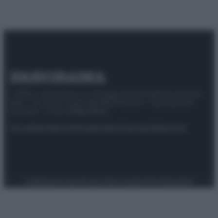
© 2025 – Panorama s.r.l. (Gruppo Società Editrice Italiana
spa) – Via Vittor Pisani 28, 20124 Milano – riproduzione
riservata – P.IVA 10518230965
Attualità
Lifestyle
Moda
Video
Podcast
Abbonati
Preferenze Privacy
Privacy Policy
Cookie Policy
Note legali