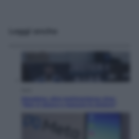
Leggi anche
Sport
Maradona, altra testimonianza choc:
“Non si alzava e nessuno lo aiutava”