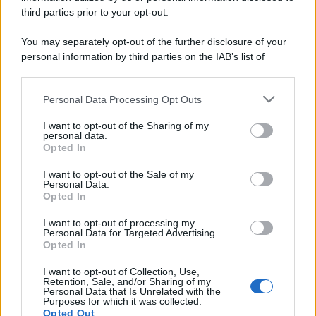
third parties prior to your opt-out.
You may separately opt-out of the further disclosure of your
personal information by third parties on the IAB’s list of
downstream participants.
Personal Data Processing Opt Outs
This information may also be disclosed by us to third parties
on the IAB’s List of Downstream Participants that may further
I want to opt-out of the Sharing of my
disclose it to other third parties.
personal data.
Opted In
Please note that this website/app uses one or more Google
services and may gather and store information including but
I want to opt-out of the Sale of my
Personal Data.
not limited to your visit or usage behaviour. You may click to
Opted In
grant or deny consent to Google and its third-party tags to
use your data for below specified purposes in below Google
I want to opt-out of processing my
consent section.
Personal Data for Targeted Advertising.
Opted In
I want to opt-out of Collection, Use,
Retention, Sale, and/or Sharing of my
Personal Data that Is Unrelated with the
Purposes for which it was collected.
Opted Out