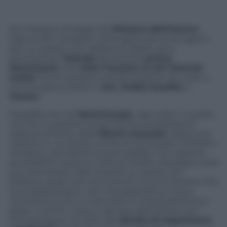
Se il disegno di legge del
Ministro dell’Interno
Ogmundur Jonasson verrà approvato (e le ragioni
per cui questo non debba accadere sono
pochissime) l
‘Islanda
diventerà la
prima
democrazia
che
vieta l’accesso ai siti internet
erotici
. Avvicinandosi, ironizza qualche sito web, a
ciò che già succede in
Iran
,
Arabia Saudita
e
Yemen
.
Possibile che nel
Nord Europa
, vale a dire in quella
che fino a qualche tempo fa era considerata la
regione simbolo della
libertà sessuale
, esista una
nazione in cui presto, come ha anticipato il Ministro
Jonasson, gli indirizzi Ip pornografici non saranno
accessibili e nessuna carta di credito islandese verrà
più autorizzata a fare acquisti su questi siti?
Ebbene, quasi tutti sono pronti a scommettere che
succederà proprio così. Inquadrando la nuova
normativa come un secondo (e importantissimo)
passo -il primo viene in genere identificato con
l’introduzione, nel 2012, del
divieto di organizzare