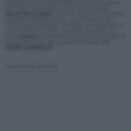
Reykjavik nessuno pare essersi posto il problema
dell’impatto di questa nuova normativa sulla
libertà dei cittadini
, non è un caso se ci ritroviamo
oggi a discutere del primo caso di democrazia
intenzionata a imporre un divieto di tale portata. In
un mondo in cui, forse, una scelta di questo tipo
desta
stupore
proprio perché presa da una nazione
scandinava e non da un paese più legato alla
morale tradizionale
.
© Riproduzione Riservata