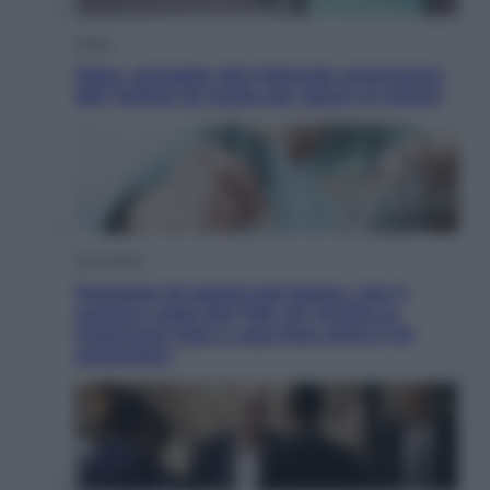
Esteri
Meta, stangata dal tribunale americano:
567 milioni di multa per danni ai minori
Economia
Pensione di agosto più bassa, non è
sempre colpa del 730: chi rischia la
trattenuta Inps e cosa fare entro il 15
settembre