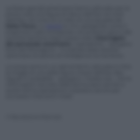
Le forze speciali americane hanno catturato per la
prima volta una figura di rilievo dell’Isis nel nord
dell’Iraq, nel corso di un blitz di una squadra dei
Delta Force.
Lo
riporta
la
Cnn
, spiegando come il
prigioniero sarà consegnato nei prossimi giorni alle
autorità irachene dopo essere stato
interrogato
dal personale americano
. L’operazione – spiegano
fonti del Pentagono – è scattata dopo diverse
settimane di azione di intelligence sul territorio.
Lo scorso anno in un raid simile fu catturata in Siria
la moglie di una delle figure chiave dell’Isis, Abu
Sayyaf. E’ probabile – spiegano i media Usa – che le
informazioni raccolte dalla donna siano servite a
quest’ultima operazione e possano servire per
successivi interventi mirati.
© Riproduzione Riservata