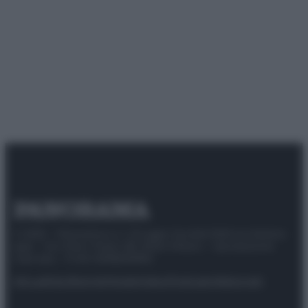
© 2025 – Panorama s.r.l. (Gruppo Società Editrice Italiana
spa) – Via Vittor Pisani 28, 20124 Milano – riproduzione
riservata – P.IVA 10518230965
Attualità
Lifestyle
Moda
Video
Podcast
Abbonati