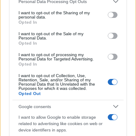
Personal Data Processing Opt Outs
This information may also be disclosed by us to third parties
on the IAB’s List of Downstream Participants that may further
I want to opt-out of the Sharing of my
disclose it to other third parties.
personal data.
Opted In
Please note that this website/app uses one or more Google
services and may gather and store information including but
I want to opt-out of the Sale of my
Personal Data.
not limited to your visit or usage behaviour. You may click to
Opted In
grant or deny consent to Google and its third-party tags to
use your data for below specified purposes in below Google
I want to opt-out of processing my
consent section.
Personal Data for Targeted Advertising.
Opted In
I want to opt-out of Collection, Use,
Retention, Sale, and/or Sharing of my
Personal Data that Is Unrelated with the
Purposes for which it was collected.
Opted Out
Google consents
I want to allow Google to enable storage
related to advertising like cookies on web or
device identifiers in apps.