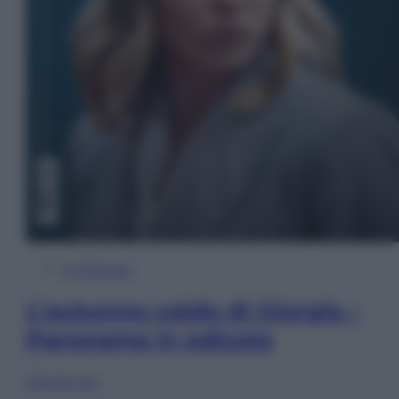
In Edicola
L’autunno caldo di Giorgia –
Panorama in edicola
Sfoglia ora