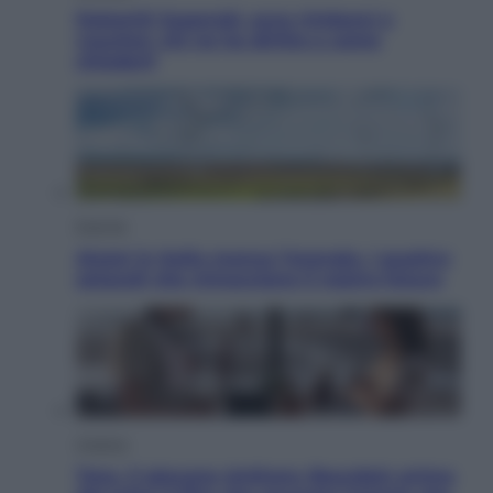
Dolomiti Superski, ecco rimborsi e
voucher: chi ne ha diritto e come
chiederli
Energia
Aiuto! in Italia manca l’energia. I quattro
ostacoli che minacciano il nostro futuro
Cinema
Tony, il giovane Anthony Bourdain prima