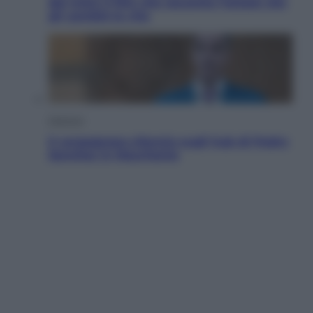
del mito: il film che racconta l’estate che
gli cambiò la vita
Opinioni
Il vergognoso silenzio sugli hub di Pedro
Sanchez in Mauritania