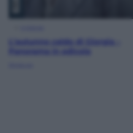
In Edicola
L’autunno caldo di Giorgia –
Panorama in edicola
Sfoglia ora