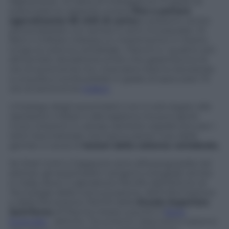
Afghanistan. Si tratta di imbragature in grado di
potenziare le capacità umane
fino a portare
agevolmente 90 chili di carico
e possono venire
personalizzate con sensori e armi incorporate. Di
fatto il militare indossa un rivestimento in titanio
lungo la colonna vertebrale, i fianchi e i quattro arti
alimentato da batterie al litio che garantiscono 8
ore di autonomia ma i ricercatori stanno lavorando
a una pila a combustibile in grado di assicurare 72
ore di autonomia
(video).
L’impiego degli esoscheletri non è solo legato alle
operazioni militari o alla logistica ma può aprire
nuovi orizzonti in campo sanitario soprattutto per i
tanti traumatizzati che hanno perso l’uso delle
gambe a causa di
lesioni della colonna vertebrale.
Se Stati Uniti e Giappone sono all’avanguardia nel
settore, gli esoscheletri vengono sviluppati anche
in Italia, dove il Laboratorio PercRo dell’Istituto di
Tecnologie della Comunicazione, dell’Informazione
e della Percezione (TeCIP) della
Scuola Superiore
Sant’Anna
di Pisa ha messo a punto il
Body
Extender
, definito “strumento cibernetico esterno