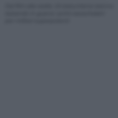
Dal film alla realtà. Gli statunitensi stanno
testando in guerra i primi esoscheletri
per militari superpotenti