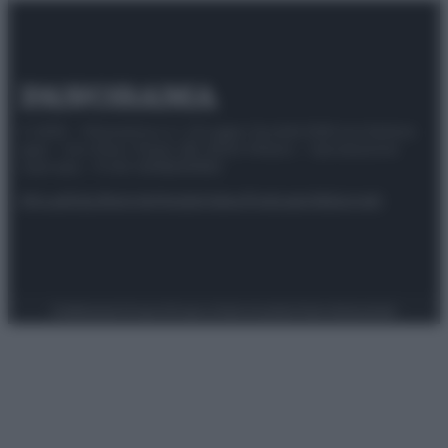
© 2025 – Panorama s.r.l. (Gruppo Società Editrice Italiana
spa) – Via Vittor Pisani 28, 20124 Milano – riproduzione
riservata – P.IVA 10518230965
Attualità
Lifestyle
Moda
Video
Podcast
Abbonati
Preferenze Privacy
Privacy Policy
Cookie Policy
Note legali