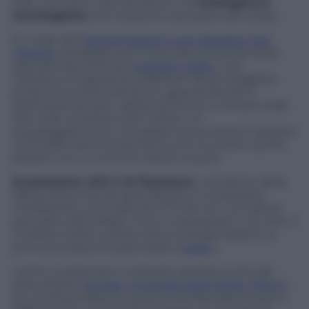
Man, non sono vere armature ma
imbragature
tecnologiche
che rivestono solo parte del corpo.
E’ il caso del
Tactical Assault Luce Operator Suit
(TALOS)
sviluppato per conto del Comando forze
speciali statunitense (
guarda il video
) con
l’obiettivo di garantire ai Berretti Verdi maggiore
protezione potenziando le capacità fisiche e
adottando sensori i grado di fornire in tempo reale
dati sulle condizioni dei militari. Un
equipaggiamento che grazie ai suoi sistemi idraulici
controllati elettronicamente può muovere carichi
pesanti con un minimo sforzo umano.
Exoskeleton XOS 2 di Raytheon
, contractor della
difesa statunitense specializzato in produzioni
missilistiche, può sollevare 77 chili con uno sforzo
percepito dal soldato che lo indossa pari a 4,5 chili. Il
modello inoltre utilizza meno energia rispetto ai
primi prototipi di esoscheletri (
video
).
I primi a sostenere il collaudo operativo sono gli
esoscheletri
Human Universal Load Carrier (HULC)
di Lockheed Martin,a quanto sembra già arrivati in