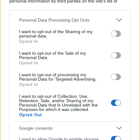
personal information by third parties on the IAB’s list of
downstream participants.
Personal Data Processing Opt Outs
This information may also be disclosed by us to third parties
on the IAB’s List of Downstream Participants that may further
I want to opt-out of the Sharing of my
disclose it to other third parties.
personal data.
Opted In
Please note that this website/app uses one or more Google
services and may gather and store information including but
I want to opt-out of the Sale of my
Personal Data.
not limited to your visit or usage behaviour. You may click to
Opted In
grant or deny consent to Google and its third-party tags to
use your data for below specified purposes in below Google
I want to opt-out of processing my
consent section.
Personal Data for Targeted Advertising.
Opted In
I want to opt-out of Collection, Use,
Retention, Sale, and/or Sharing of my
Personal Data that Is Unrelated with the
Purposes for which it was collected.
Opted Out
Google consents
I want to allow Google to enable storage