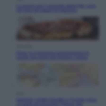
La guerra per il controllo della Fifa, ecco
chi sono gli alleati di Infantino
Vino e Cibo
Pizza, la rivoluzione gastronomica in
tavola che parte dal mulino a pietra
Esteri
Pakistan, Arabia Saudita e Turchia verso
un patto di sicurezza: l’intesa che