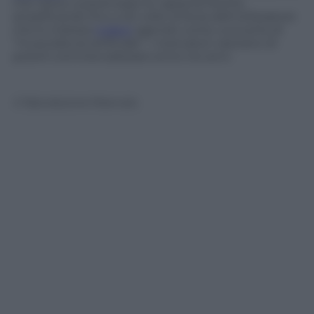
che riesce a potenziare le capacità fisiche,
amplificando fino a 20 volte la forza dell’utilizzatore
che lo indossa
(video)
agendo come una sorta di
“muscolatura artificiale”. I ricercatori valutano di
poterli commercializzare entro tre anni.
© Riproduzione Riservata