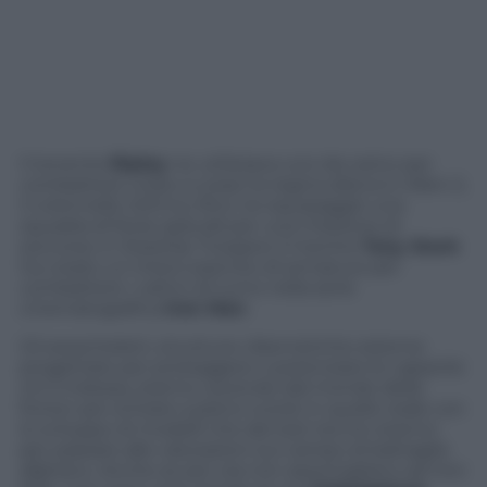
Il tenente
Ripley
ne utilizzava uno da carico per
combattere corpo a corpo la regina aliena in Alien 2,
il colonnello Johnny Rico ne equipaggiò una
squadra di forze speciali per una missione di
soccorso in Starship Troopers 3 mentre
Tony Stark
ha creato un intero esercito di armature per
combattere i cattivi di turno nella serie
cinematografica
Iron Man
.
Gli esoscheletri, strutture cibernetiche esterne
progettate per proteggere o potenziare le capacità
chi li indossa, stanno uscendo dal mondo della
fiction per entrare a pieno tutolo in quello reale con
lo sviluppo di modelli che dai test tecnici stanno
per passare alle valutazioni sul campo di battaglia
afghano. Anche se per ora non assomigliano ad Iron