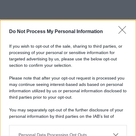
Do Not Process My Personal Information
If you wish to opt-out of the sale, sharing to third parties, or
processing of your personal or sensitive information for
targeted advertising by us, please use the below opt-out
section to confirm your selection.
Please note that after your opt-out request is processed you
may continue seeing interest-based ads based on personal
information utilized by us or personal information disclosed to
third parties prior to your opt-out.
You may separately opt-out of the further disclosure of your
personal information by third parties on the IAB’s list of
downstream participants.
Personal Data Processing Opt Outs
This information may also be disclosed by us to third parties