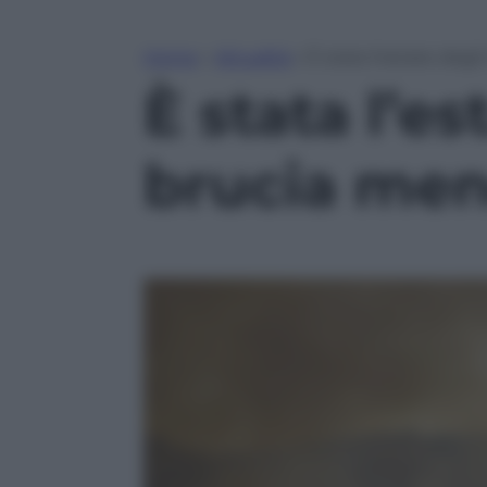
Home
»
Attualità
»
È stata l’estate degl
È stata l’es
brucia men