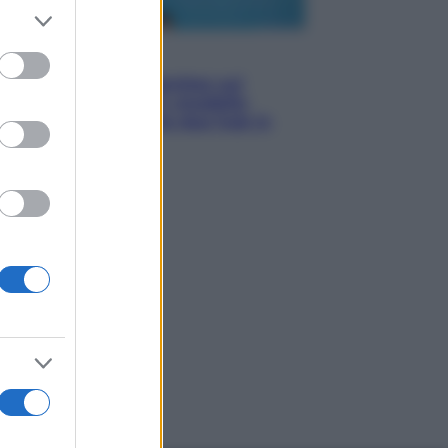
er and store
to grant or
ed purposes
Esteri
Doppio gioco di Sánchez sui
migranti: attacca il «modello
Meloni» ma ha fatto due hub in
Mauritania