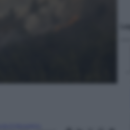
Le
inda Di Benedetto