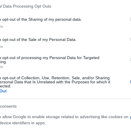
 that this website/app uses one or more Google services and may gath
l Data Processing Opt Outs
including but not limited to your visit or usage behaviour. You may click 
 to Google and its third-party tags to use your data for below specifi
o opt-out of the Sharing of my personal data.
ogle consent section.
In
o opt-out of the Sale of my Personal Data.
quasi giunta al termine fortunatamente senza
In
izio stagione che annunciavano un’estate di fuoco,
ausa del caldo torrido e della siccità, sono state
to opt-out of processing my Personal Data for Targeted
ing.
ollettini giornalieri degli incendi che ci hanno
In
 numero degli incendi del 2022 non ha subito
 ma la superficie percorsa dal fuoco è stata
o opt-out of Collection, Use, Retention, Sale, and/or Sharing
l Fuoco dal 15 giugno al 15 agosto hanno registrato
ersonal Data that Is Unrelated with the Purposes for which it
spegnimento di incendi boschivi mentre nello stesso
lected.
Out
ggio EFFIS della Commissione Europea (gli unici
consents
d oggi abbiamo avuto 365 incendi che hanno
i, in linea quindi con una media annuale degli
o allow Google to enable storage related to advertising like cookies on
53.960 ettari. Niente a che vedere con l’anno scorso,
evice identifiers in apps.
essivi 150.552 ettari bruciati.