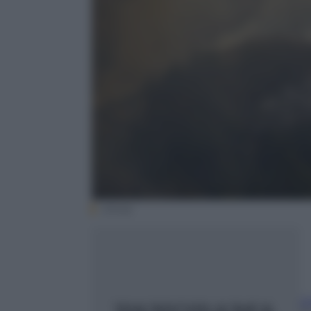
(Ansa)
L