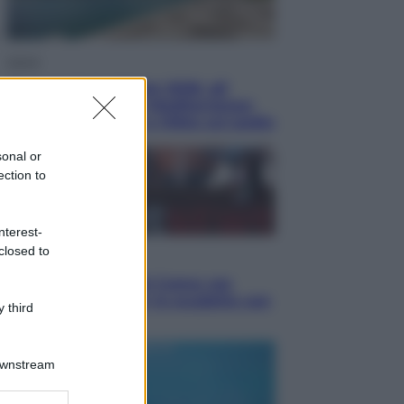
Viaggi
Vacanze last minute 2026, gli
italiani scelgono il Mediterraneo:
Barcellona, Tirana e Olbia sul podio
sonal or
ection to
nterest-
closed to
Sport
Il ricco mercato del Como: ora
Fabregas corre per lo scudetto con
 third
le altre big
Downstream