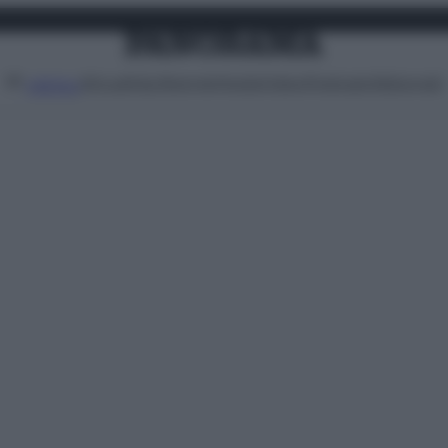
Attualità
Lifestyle
Moda
Video
Podcast
Abbonati
MENU