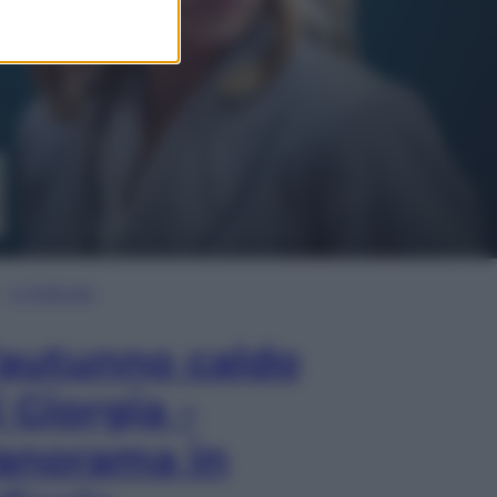
In Edicola
’autunno caldo
i Giorgia –
anorama in