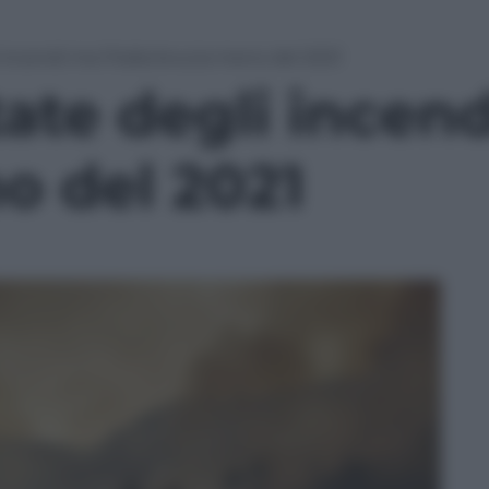
i incendi ma l’Italia brucia meno del 2021
tate degli incend
o del 2021