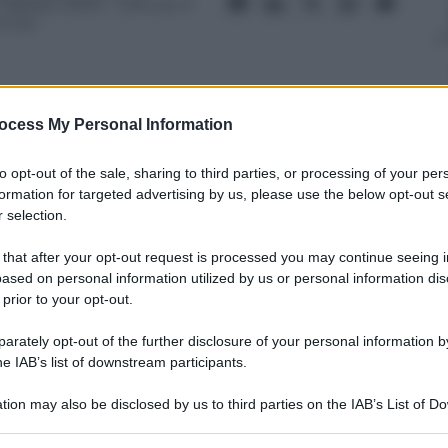
7 Agosto 2022
– Lettura: 3
inuti
ocess My Personal Information
nti preferite
to opt-out of the sale, sharing to third parties, or processing of your per
formation for targeted advertising by us, please use the below opt-out s
 le condizioni migliori per le fiamme ma
 selection.
io un anno fa
 that after your opt-out request is processed you may continue seeing i
ased on personal information utilized by us or personal information dis
 prior to your opt-out.
rately opt-out of the further disclosure of your personal information by
he IAB’s list of downstream participants.
tion may also be disclosed by us to third parties on the IAB’s List of 
 that may further disclose it to other third parties.