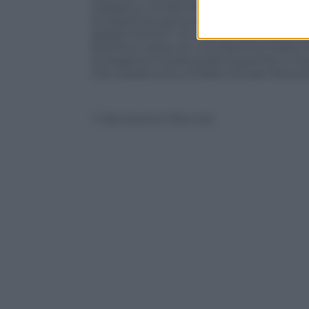
Gargano e di Alta Murgia. Questo ha dimin
la superficie percorsa dal fuoco»Quindi 
spegnimento? «Si, siamo riusciti ad int
boschivo ossia con una fiamma molto int
la stagione è stata positiva perché in P
che a parecchia umidità che per fortuna 
© Riproduzione Riservata