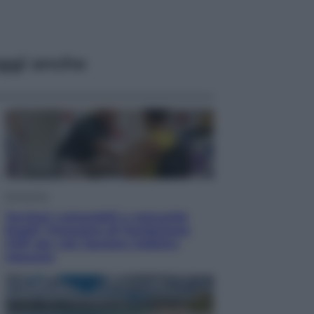
ggi anche
Economia
Territori vulnerabili e comunità
fragili: l’impegno di Fondazione
CDP per non lasciare indietro
nessuno