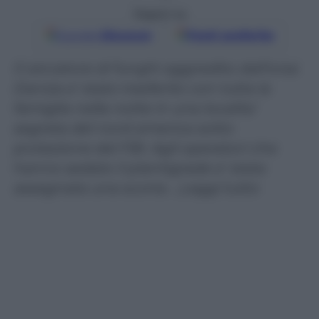
Seguici su
Google
Discover
Fonti preferite
Il cercatore di funghi aggredito dall‘orsa
Daniza e’ stato trasferito con tutta la
famiglia nella notte in una localita’
segreta del nord america sotto
protezione del FBI. Agli operatori che
hanno sedato il plantigrade e’ stata
assegnata una scorta …Leggi tutto