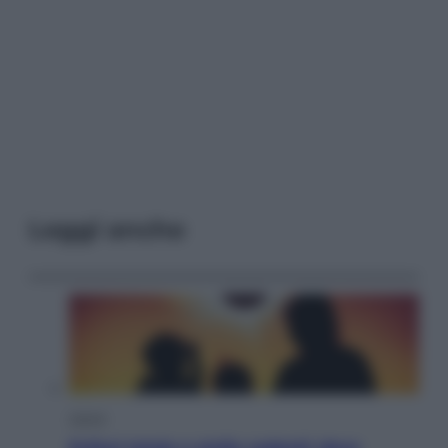
Leggi anche
Viaggi
Eclissi totale e stelle cadenti: dove