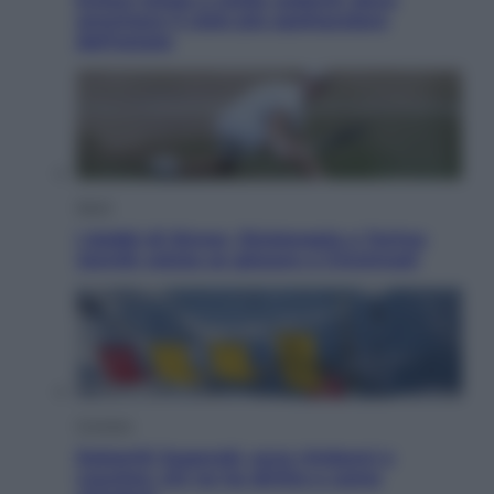
ammirare il cielo più spettacolare
dell’estate
Sport
I dubbi di Sinner, fisioterapia a Torino:
Jannik valuta se giocare a Cincinnati
Cronaca
Dolomiti Superski, ecco rimborsi e
voucher: chi ne ha diritto e come