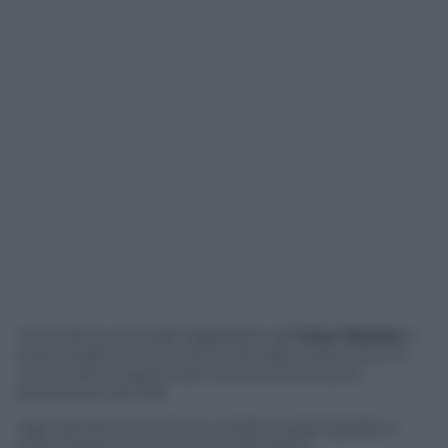
Il cercatore di funghi aggredito dall
‘orsa Daniza
e’
stato trasferito con tutta la famiglia nella notte in
una localita’ segreta del nord america sotto
protezione del FBI.
Agli operatori che hanno sedato il plantigrade e’
stata assegnata una scorta dei NOCS.