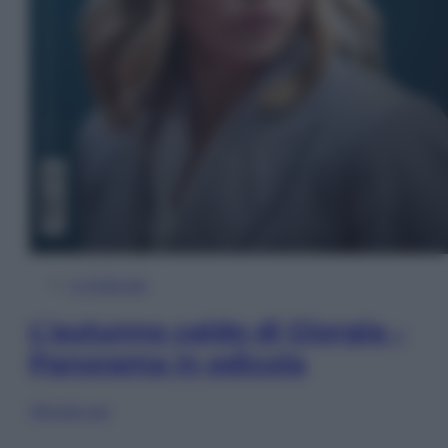
In Edicola
L’autunno caldo di Giorgia –
Panorama in edicola
Sfoglia ora