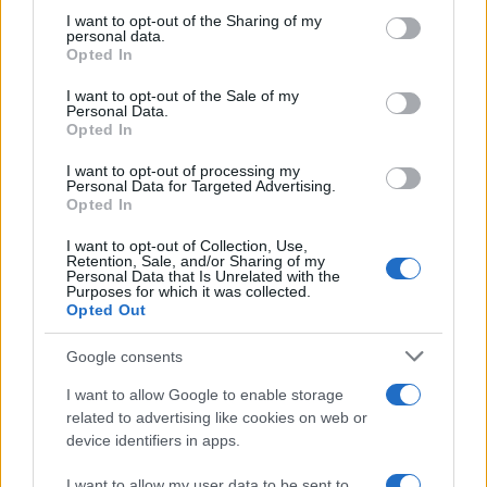
on the IAB’s List of Downstream Participants that may further
I want to opt-out of the Sharing of my
disclose it to other third parties.
personal data.
Opted In
Please note that this website/app uses one or more Google
services and may gather and store information including but
I want to opt-out of the Sale of my
Personal Data.
not limited to your visit or usage behaviour. You may click to
Opted In
grant or deny consent to Google and its third-party tags to
use your data for below specified purposes in below Google
I want to opt-out of processing my
consent section.
Personal Data for Targeted Advertising.
Opted In
I want to opt-out of Collection, Use,
Retention, Sale, and/or Sharing of my
Personal Data that Is Unrelated with the
Purposes for which it was collected.
Opted Out
Google consents
I want to allow Google to enable storage
related to advertising like cookies on web or
device identifiers in apps.
I want to allow my user data to be sent to