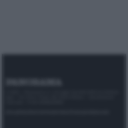
© 2025 – Panorama s.r.l. (Gruppo Società Editrice Italiana
spa) – Via Vittor Pisani 28, 20124 Milano – riproduzione
riservata – P.IVA 10518230965
Attualità
Lifestyle
Moda
Video
Podcast
Abbonati