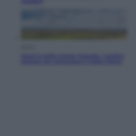
chiederli
Energia
Aiuto! In Italia manca l’energia. I quattro
ostacoli che minacciano il nostro futuro