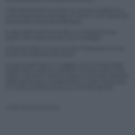
Il PM Woodcook ha inviato un avviso di garanzia a
tutta la giunta provinciale di Trento e sta valutando
la posizione di quella di Bolzano.
Il capo dello stato ha inviato un telegramma al
signor Orso esprimendo il suo cordoglio.
Il Premier Renzi ha annunciato l’istituzione di due
borse di studio per gli orsetti.
La salma dell’orsa e’ in viaggio verso S. Maria degli
Angeli dove saranno celebrati i funerali solenni dal
Papa in persona. Verra’ in seguito tumulata all’altare
della patria dove, nel frattempo, e’ stato recapitato
un avviso di sfratto esecutivo al milite ignoto.
© Riproduzione Riservata