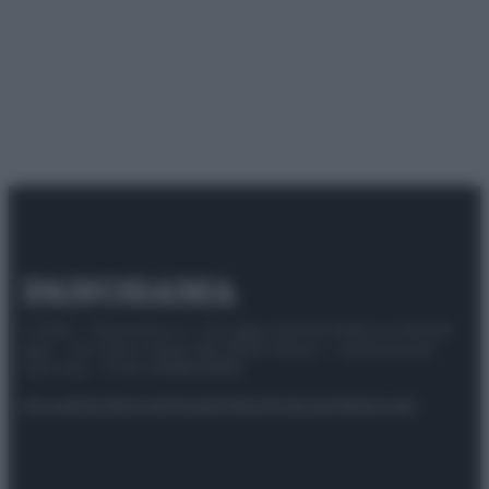
© 2025 – Panorama s.r.l. (Gruppo Società Editrice Italiana
spa) – Via Vittor Pisani 28, 20124 Milano – riproduzione
riservata – P.IVA 10518230965
Attualità
Lifestyle
Moda
Video
Podcast
Abbonati