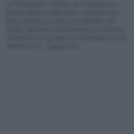
su Facebook e Twitter Ieri è stata una
serata diversa dalle altre, una giornata
dove giocare a calcio era difficile. Ore
20,45, i giocatori di Sampdoria e Catania
scendono in campo e si stringono in un
abbraccio. Il …Leggi tutto