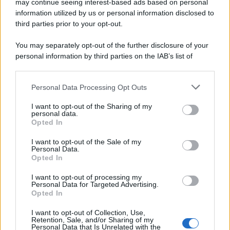
may continue seeing interest-based ads based on personal
information utilized by us or personal information disclosed to
third parties prior to your opt-out.
You may separately opt-out of the further disclosure of your
personal information by third parties on the IAB’s list of
downstream participants.
Personal Data Processing Opt Outs
This information may also be disclosed by us to third parties
on the IAB’s List of Downstream Participants that may further
I want to opt-out of the Sharing of my
disclose it to other third parties.
personal data.
Opted In
Please note that this website/app uses one or more Google
services and may gather and store information including but
I want to opt-out of the Sale of my
Personal Data.
not limited to your visit or usage behaviour. You may click to
Opted In
grant or deny consent to Google and its third-party tags to
use your data for below specified purposes in below Google
I want to opt-out of processing my
consent section.
Personal Data for Targeted Advertising.
Opted In
I want to opt-out of Collection, Use,
Retention, Sale, and/or Sharing of my
Personal Data that Is Unrelated with the