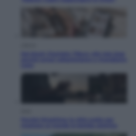
Lifestyle
Dal blush Charlotte Tilbury alle tote bag:
perché ormai collezioniamo e rivendiamo
tutto
Esteri
Perché Hiroshima: la città scelta per
mostrare al mondo la bomba atomica