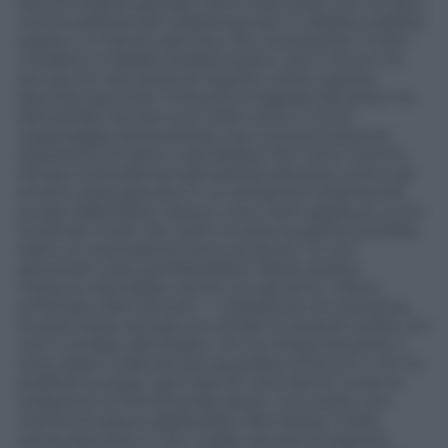
dovuto essere giocata. Sono d’accordo con chi dice
che la reazione più rispettosa ad un disastro debba
essere un tributo alla vita, che nonostante il lutto
cittadino si debba andare avanti, che il rinvio e le
accuse di mancanza di rispetto celino spesso
ipocrisia spicciola. Tuttavia la tragedia del porto ha
dimostrato ancora una volta come il cinico
ingranaggio del business non conosca ostacoli.
Questione di tatto e sensibilità. Per tutto il primo
tempo la fondamentale partita salvezza contro gli
etnei è stata giocata in un ambiente totalmente
avulso dalla festa: nessun coro, tanti applausi, occhi
lucidi per molti. Per tanti rinviare la partita sarebbe
stato un precedente privo di senso: “E non
giocando cosa cambierebbe? Allora stasera
nessuno dovrebbe uscire con gli amici, ridere,
scherzare, fare l’amore…”. L’obiezione di coscienza
ha permesso ad ognuno di fare le proprie scelte: chi
non è andato allo stadio, chi ha messo da parte il
lutto dopo il silenzio per guardare al futuro e chi ha
preferito evitare ogni tipo di commento come la
redazione di Primocanale Sport, una scelta che
merita di essere applaudita. Allo stesso modo,
senza ipocrisia, io non voglio cercare di esporre