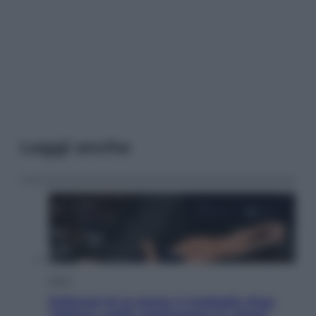
Leggi anche
Sport
Pellacani fa la storia: 5 medaglie d’oro
“Adesso voglio raggiungere le cinesi”