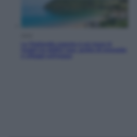
Viaggi
La Thailandia segreta è sul mare: 8
luoghi tra delfini rosa, grotte di smeraldo
e villaggi sull’acqua