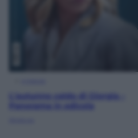
In Edicola
L’autunno caldo di Giorgia –
Panorama in edicola
Sfoglia ora