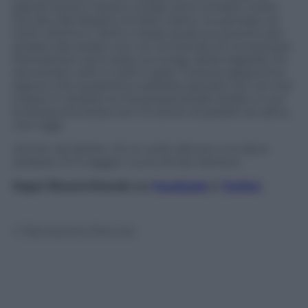
grandi teorie e lezioni morali: sono rimasto molto
toccato dal disastro di Molo Giano, ho pensato se
tra le vittime e i feriti ci fosse qualcuno pronto per
andare allo stadio con noi. Scrivendo di cronaca per
Panorama.it sono stato sul luogo della tragedia, ho
raccontato volti e nodi in gola. Tuttavia appena ho
saputo che la partita si sarebbe giocata non ho mai
messo in dubbio la mia presenza allo stadio. E con
la stessa sicurezza non mi sento di parlare di calcio,
non oggi.
Anche nel dolore v’è un certo decoro, e lo deve
serbare chi è saggio. Lucio Anneo Seneca
Segui Blucerchiando su
Facebook
e
Twitter
© Riproduzione Riservata