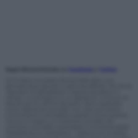
Segui Blucerchiando su
Facebook
e
Twitter
Ieri è stata una serata diversa dalle altre, una
giornata dove giocare a calcio era difficile. Ore 20,45,
i giocatori di Sampdoria e Catania scendono in
campo e si stringono in un abbraccio. Il minuto di
silenzio per le vittime del porto viene rispettato
come raramente succede: non vola una mosca,
commozione e atmosfera ovattata. Come quando
nevica o si sogna, un momento surreale che
contiene una realtà ineluttabile e incomprensibile.
Probabilmente Sampdoria – Catania non avrebbe