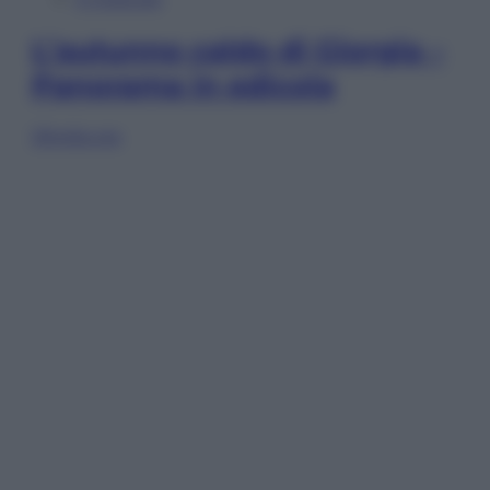
L’autunno caldo di Giorgia –
Panorama in edicola
Sfoglia ora