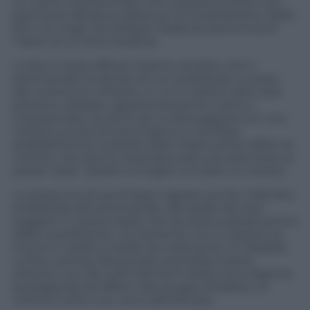
un uomo inginocchiato che indossa la solita tuta
arancione ispirata ai detenuti di Guantanamo. Nella
foto c’è il logo
Isis Wilayat Tarabulus
(provincia di
Tripoli, di cui
Sirte
fa parte).
La foto è stata diffusa insieme ad altre, che il
settimanale ha deciso di non pubblicare a causa
del contenuto irritante, in cui si vedono altre due
persone, sdraiate, apparentemente morte e
insanguinate, accanto ad un’altra appesa con una
corda a una struttura di legno e crocifissa,
probabilmente scattata dopo l’esecuzione delle tre
vittime, che hanno impressa sulla tuta arancione la
parola “
spia
“. Quelle immagini circolano su twitter.
La stessa struttura di legno appare anche nella foto
pubblicata dal settimanale, alle spalle dei due
soggetti. E’ presumibile che sia stata scattata prima
della crocefissione. Ovviamente non si capisce se
l’uomo in sedia a rotelle sia veramente un disabile.
La foto, precisa
Newsweek
, potrebbe essere
soltanto uno dei soliti elementi della sconvolgente
propaganda ad effetto del gruppo jihadista. Le
vittime inoltre non sono identificate.