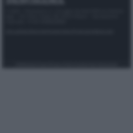
© 2025 – Panorama s.r.l. (Gruppo Società Editrice Italiana
spa) – Via Vittor Pisani 28, 20124 Milano – riproduzione
riservata – P.IVA 10518230965
Attualità
Lifestyle
Moda
Video
Podcast
Abbonati
Preferenze Privacy
Privacy Policy
Cookie Policy
Note legali