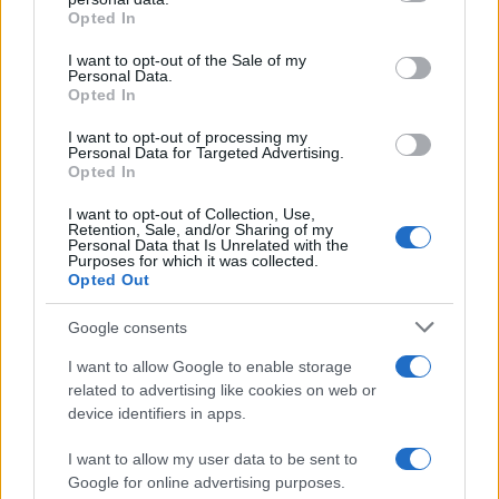
Opted In
Please note that this website/app uses one or more Google
services and may gather and store information including but
I want to opt-out of the Sale of my
Personal Data.
not limited to your visit or usage behaviour. You may click to
Opted In
grant or deny consent to Google and its third-party tags to
use your data for below specified purposes in below Google
I want to opt-out of processing my
consent section.
Personal Data for Targeted Advertising.
Opted In
I want to opt-out of Collection, Use,
Retention, Sale, and/or Sharing of my
Personal Data that Is Unrelated with the
Purposes for which it was collected.
Opted Out
Google consents
I want to allow Google to enable storage
related to advertising like cookies on web or
device identifiers in apps.
I want to allow my user data to be sent to
Google for online advertising purposes.