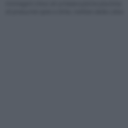
Immagini choc di un’esecuzione plurima
di presunte spie a Sirte, nell’est della Libia