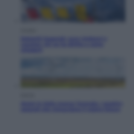
Cronaca
Dolomiti Superski, ecco rimborsi e
voucher: chi ne ha diritto e come
chiederli
Energia
Aiuto! In Italia manca l’energia. I quattro
ostacoli che minacciano il nostro futuro