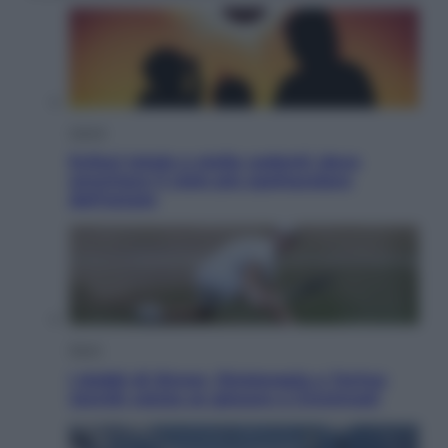
Viaggi
Eclissi totale e stelle cadenti: dove
ammirare il cielo più spettacolare
dell’estate
Sport
I dubbi di Sinner, fisioterapia a Torino:
Jannik valuta se giocare a Cincinnati