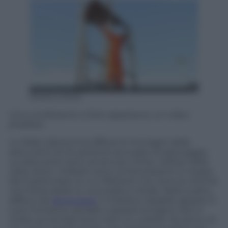
Morte a Sirte
Una crocifissione a Sirte apparsa su un video
jihadista
Lo
Stato islamico
ha diffuso le immagini delle
esecuzioni di tre persone accusate di spionaggio.
Le esecuzioni sono avvenute a
Sirte
, nell’est della
Libia, dove i miliziani sono ormai presenti in massa.
Ma il particolare su cui riflettere non sono le vittime,
ma il boia siede su una sedia a rotelle. Nello scatto,
diffuso da
Newsweek
, il miliziano-disabile appare in
tuta mimetica, sandali e passamontagna. Non è
chiaro se stringa tra le mani un coltello. Accanto c’è