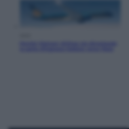
Viaggi
Perché Vietnam Airlines sta diventando
la porta d’ingresso italiana verso l’Asia