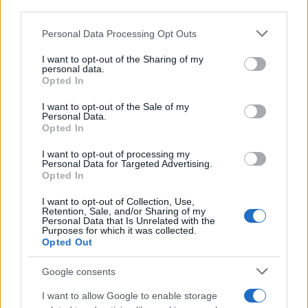
downstream participants.
Personal Data Processing Opt Outs
This information may also be disclosed by us to third parties
on the IAB’s List of Downstream Participants that may further
I want to opt-out of the Sharing of my
disclose it to other third parties.
personal data.
Opted In
Please note that this website/app uses one or more Google
services and may gather and store information including but
I want to opt-out of the Sale of my
Personal Data.
not limited to your visit or usage behaviour. You may click to
Opted In
grant or deny consent to Google and its third-party tags to
use your data for below specified purposes in below Google
I want to opt-out of processing my
consent section.
Personal Data for Targeted Advertising.
Opted In
I want to opt-out of Collection, Use,
Retention, Sale, and/or Sharing of my
Personal Data that Is Unrelated with the
Purposes for which it was collected.
Opted Out
Google consents
I want to allow Google to enable storage