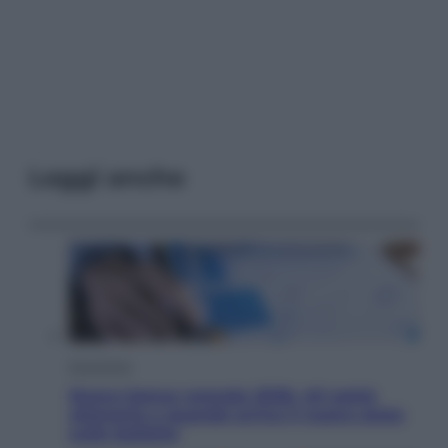
Leggi anche
Economia
Nuovo bonus energia 2026, chi potrà
ottenerlo e quando arriva il nuovo aiuto
sulle bollette