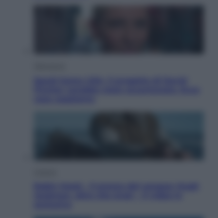
Televisione
Squid Game USA, il progetto di David
Fincher sarebbe stato accantonato. Ecco
cosa sappiamo
Cinema
Robin Hood – Il prezzo del sangue: Hugh
Jackman, altro che eroe! – Il video in
esclusiva