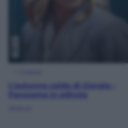
In Edicola
L’autunno caldo di Giorgia –
Panorama in edicola
Sfoglia ora