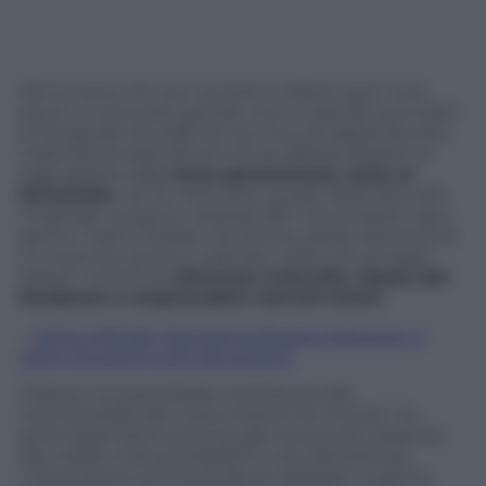
Alzi la mano chi non ricorda il celebre spot “non
serve un pennello grande, ma un grande pennello”.
A Cicognara l’eccellenza non ha mai abbandonato
l’azienda fondata 65 anni fa da Alfredo Boldrini e
oggi gestita dalla
terza generazione, tutta al
femminile
: nei 10 mila metri quadri della Pennelli
Cinghiale vengono realizzati 80 mila prodotti ogni
giorno. “Siamo leader nel settore grazie alla forza di
un marchio storico e radicato nella cultura degli
italiani” sottolinea
Eleonora Calavalle, nipote del
fondatore e responsabile mercati esteri.
–
LEGGI ANCHE: Panorama d’Italia a Mantova, 4
giorni di eventi tutti da scoprire
“Adesso mi piacerebbe contribuire alla
riconoscibilità del nostro brand nel mondo”. E i
primi passi Eleonora li sta già muovendo assieme
alla madre, Catuscia Boldrini, che dell’azienda
mantovana è amministratore delegato. A giorni