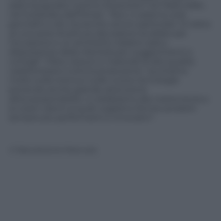
sarà inaugurato il primo showroom nei Paesi arabi,
nel Sultanato dell’Oman. “Non ci saranno solo
pennelli e rulli, ma anche vernici particolari. Si tratta
di una serie di pitture decorative studiate per
l’occasione e un architetto italiano sarà a
disposizione della clientela per suggerimenti e
consigli”. Fibre, tessuti e materiali di alta qualità
caratterizzano tutta la produzione: “puntiamo
molto sulla ricerca e sulle nuove tecnologie
ponendo anche grande attenzione
all’ecosostenibilità. Lo dobbiamo alla nostra storia e
ai nostri clienti ai quali vogliamo fornire prodotti
sempre più performanti e innovativi”.
© Riproduzione Riservata