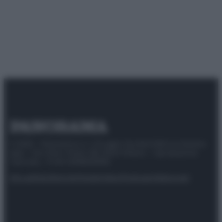
© 2025 – Panorama s.r.l. (Gruppo Società Editrice Italiana
spa) – Via Vittor Pisani 28, 20124 Milano – riproduzione
riservata – P.IVA 10518230965
Attualità
Lifestyle
Moda
Video
Podcast
Abbonati