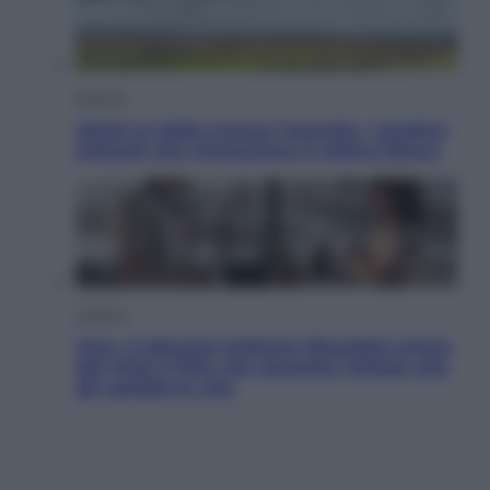
Energia
Aiuto! in Italia manca l’energia. I quattro
ostacoli che minacciano il nostro futuro
Cinema
Tony, il giovane Anthony Bourdain prima
del mito: il film che racconta l’estate che
gli cambiò la vita