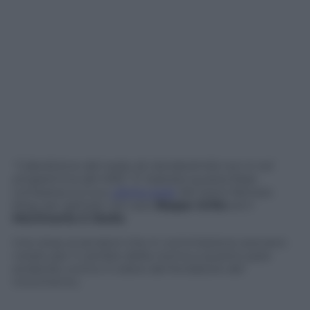
“L’abolizione del reato di clandestinità non è nel
programma del M5S”
. E’ bastata questa frase
comparsa sul suo
ultimo post
del tanto famoso
blog, per gettare nel caos
Beppe Grillo
ed il
Movimento 5 Stelle
.
Uno stop ai senatori che in commissione avevano
votato per il cambio della norma a quanto pare
andando contro il volere del fondatore del
movimento.