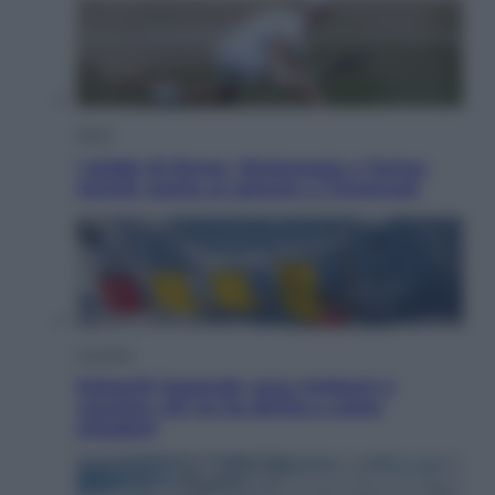
Sport
I dubbi di Sinner, fisioterapia a Torino:
Jannik valuta se giocare a Cincinnati
Cronaca
Dolomiti Superski, ecco rimborsi e
voucher: chi ne ha diritto e come
chiederli