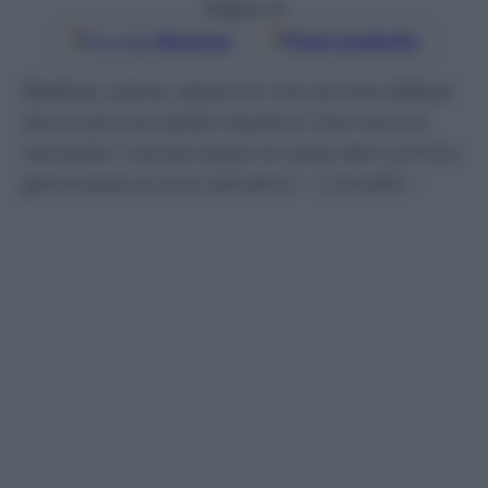
Seguici su
Google
Discover
Fonti preferite
Rabbia, satira, attacchi ma anche difese.
Sono alcune delle reazioni che hanno
riempito i social dopo lo stop del comico
genovese ai suoi senatori – L’analisi –