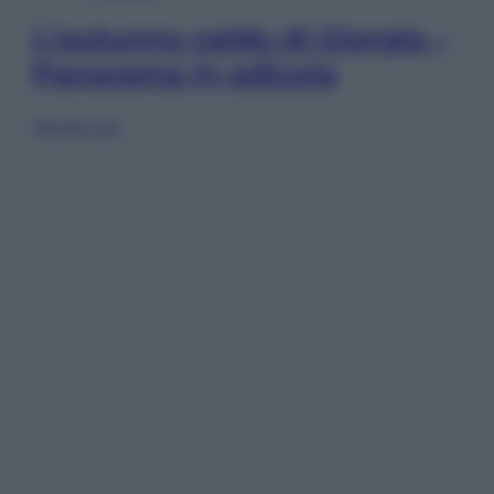
L’autunno caldo di Giorgia –
Panorama in edicola
Sfoglia ora