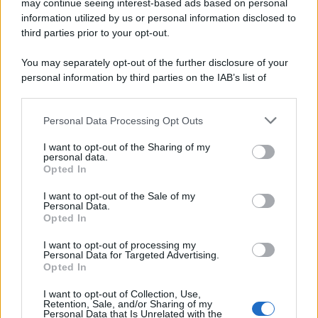
may continue seeing interest-based ads based on personal
information utilized by us or personal information disclosed to
third parties prior to your opt-out.
You may separately opt-out of the further disclosure of your
personal information by third parties on the IAB’s list of
downstream participants.
Personal Data Processing Opt Outs
This information may also be disclosed by us to third parties
on the IAB’s List of Downstream Participants that may further
I want to opt-out of the Sharing of my
disclose it to other third parties.
personal data.
Opted In
Please note that this website/app uses one or more Google
services and may gather and store information including but
I want to opt-out of the Sale of my
Personal Data.
not limited to your visit or usage behaviour. You may click to
Opted In
grant or deny consent to Google and its third-party tags to
use your data for below specified purposes in below Google
I want to opt-out of processing my
consent section.
Personal Data for Targeted Advertising.
Opted In
I want to opt-out of Collection, Use,
Retention, Sale, and/or Sharing of my
Personal Data that Is Unrelated with the