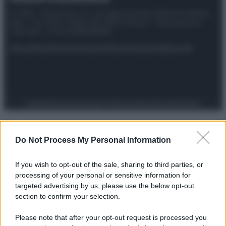
© 2025 – Panorama s.r.l. (Gruppo Società Editrice Italiana
spa) – Via Vittor Pisani 28, 20124 Milano – riproduzione
riservata – P.IVA 10518230965
Attualità
Lifestyle
Moda
Video
Podcast
Abbonati
Preferenze Privacy
Privacy Policy
Cookie Policy
Note legali
Do Not Process My Personal Information
If you wish to opt-out of the sale, sharing to third parties, or
processing of your personal or sensitive information for
targeted advertising by us, please use the below opt-out
section to confirm your selection.
Please note that after your opt-out request is processed you