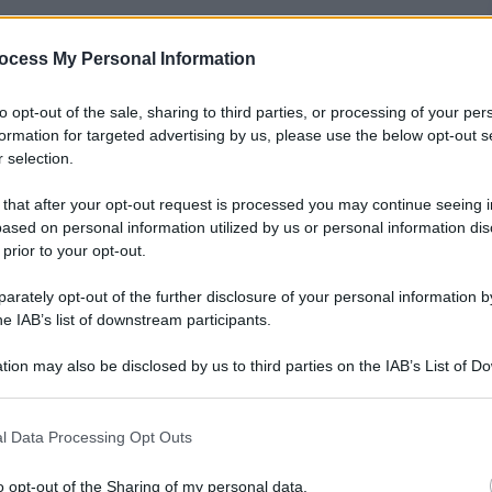
ocess My Personal Information
nti preferite
to opt-out of the sale, sharing to third parties, or processing of your per
d ipoteca il titolo. Male le Ferrari
formation for targeted advertising by us, please use the below opt-out s
 selection.
 that after your opt-out request is processed you may continue seeing i
ased on personal information utilized by us or personal information dis
 prior to your opt-out.
rately opt-out of the further disclosure of your personal information by
he IAB’s list of downstream participants.
tion may also be disclosed by us to third parties on the IAB’s List of 
 that may further disclose it to other third parties.
 that this website/app uses one or more Google services and may gath
l Data Processing Opt Outs
including but not limited to your visit or usage behaviour. You may click 
 to Google and its third-party tags to use your data for below specifi
o opt-out of the Sharing of my personal data.