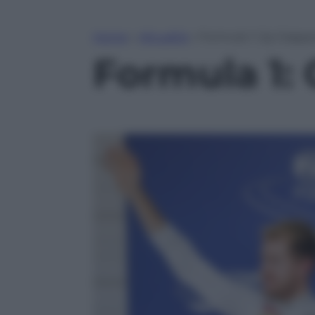
Home
»
Attualità
»
Formula 1: Gp Giappo
Formula 1: 