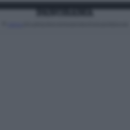
Attualità
Lifestyle
Moda
Video
Podcast
Abbonati
MENU