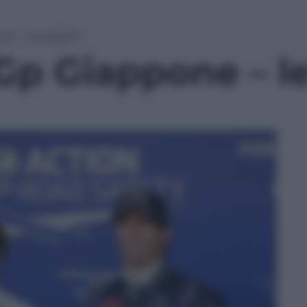
ne – le pagelle
Gp Giappone – l