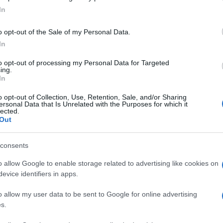
ogle consent section.
In
 essersi fatto sfuggire la pole position (mezzo punto
o opt-out of the Sale of my Personal Data.
 mezzo punto in meno). Per il resto è stata
classe e cervello. Merita il titolo mondiale, e, come
In
to opt-out of processing my Personal Data for Targeted
rande gara, fino al duello con Grisjean dove ha
ing.
In
acchina…
enza. Sta per 35 giri al livello delle Red Bull. Non è
o opt-out of Collection, Use, Retention, Sale, and/or Sharing
ersonal Data that Is Unrelated with the Purposes for which it
lected.
Out
re decimi da Massa, e male in gara. La sensazione
sando alla prossima stagione. E che forse si stia
futuro…
consents
hiunque mentre gli altri volavano. Poi è arrivata
o allow Google to enable storage related to advertising like cookies on
no poche gare alla fine.
evice identifiers in apps.
 Vettel. In pratica un gap di quasi un secondo al
o allow my user data to be sent to Google for online advertising
 nuovo parametro della Ferrari è stata la Sauber. Non
s.
2014 e speriamo nel turbo
ra. Rosberg bloccato da una penalizzazione. Il