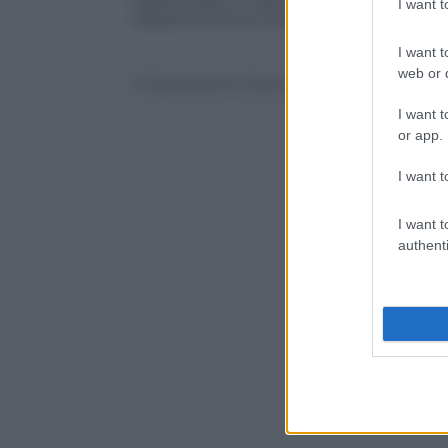
I want 
sabato le frecce d’argento fanno sogna
I want t
web or d
© Riproduzione Riservata
I want t
or app.
I want t
I want t
authenti