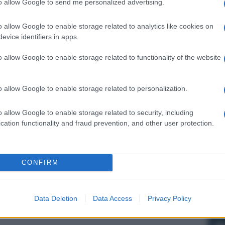
to allow Google to send me personalized advertising.
re, ma la domenica è sempre un disastro
o allow Google to enable storage related to analytics like cookies on
evice identifiers in apps.
o allow Google to enable storage related to functionality of the website
o allow Google to enable storage related to personalization.
o allow Google to enable storage related to security, including
cation functionality and fraud prevention, and other user protection.
CONFIRM
Data Deletion
Data Access
Privacy Policy