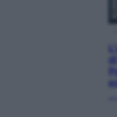
L
d
P
e
Sfog