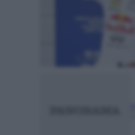
A
1
m