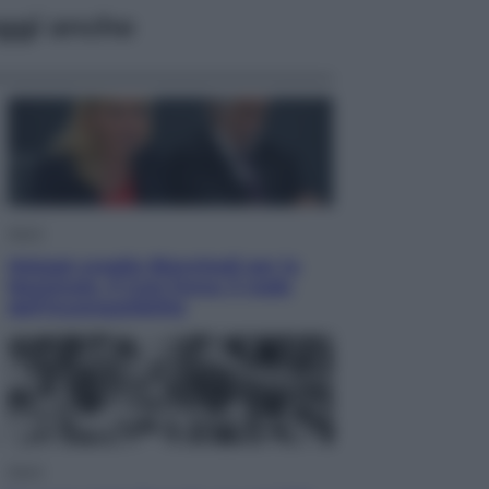
ggi anche
Sport
Malagò sceglie Bianchedi per la
Nazionale. Il Coni frena: il nodo
dell’incompatibilità
Sport