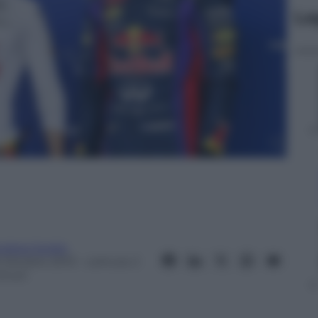
Le
ndrea Soglio
3 Ottobre 2013
– Lettura: 2
inuti