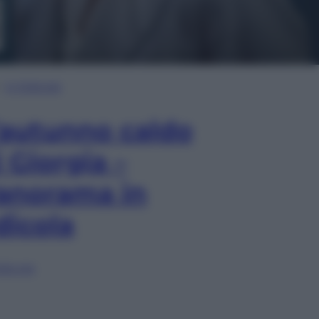
In Edicola
’autunno caldo
i Giorgia –
anorama in
dicola
lia ora