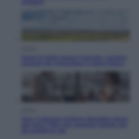
chiederli
Energia
Aiuto! in Italia manca l’energia. I quattro
ostacoli che minacciano il nostro futuro
Cinema
Tony, il giovane Anthony Bourdain prima
del mito: il film che racconta l’estate che
gli cambiò la vita