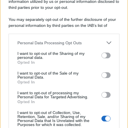
information utilized by us or personal information disclosed to
third parties prior to your opt-out.
You may separately opt-out of the further disclosure of your
personal information by third parties on the IAB’s list of
downstream participants.
Personal Data Processing Opt Outs
This information may also be disclosed by us to third parties
on the IAB’s List of Downstream Participants that may further
I want to opt-out of the Sharing of my
disclose it to other third parties.
personal data.
Opted In
Please note that this website/app uses one or more Google
services and may gather and store information including but
I want to opt-out of the Sale of my
Personal Data.
not limited to your visit or usage behaviour. You may click to
Opted In
grant or deny consent to Google and its third-party tags to
use your data for below specified purposes in below Google
I want to opt-out of processing my
consent section.
Personal Data for Targeted Advertising.
Opted In
I want to opt-out of Collection, Use,
Retention, Sale, and/or Sharing of my
Personal Data that Is Unrelated with the
Purposes for which it was collected.