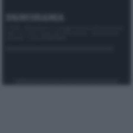
© 2025 – Panorama s.r.l. (Gruppo Società Editrice Italiana
spa) – Via Vittor Pisani 28, 20124 Milano – riproduzione
riservata – P.IVA 10518230965
Attualità
Lifestyle
Moda
Video
Podcast
Abbonati
Preferenze Privacy
Privacy Policy
Cookie Policy
Note legali