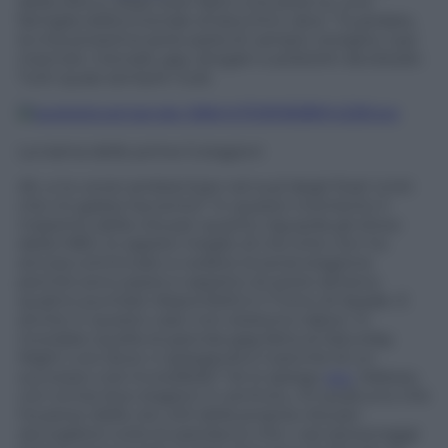
della rete e, dopo aver fatto una serie su una
famiglia disfuncionale di becchini, dice: “Guardate,
la mia prossima serie parla di vampiri, streghe, lupi
mannari, menadi, gay, drogati e poliziotti alcolizzati.
Tutti quasi sempre nudi.
La trama delle prime 5 stagioni
Ah, e lo vorrei ambientare nel sud degli Stati Uniti
che mi garba l’accento!” In questo momento il
massimo della vita per quanto riguarda gli show
della HBO, lo sapete meglio di me (che non ho
ancora cominciato a vedere la terza stagione
perché sono pazzo e aspetto di avere almeno
quattro puntate disponibili) è Il Trono di Spade. E
anche in questo caso non esistono taboo. Vi
ricordate quella stupenda gag fatta al Saturday
Night Live dove vi spiegavano il perché di un
successo così incredibile? Ve lo spiego
qui
. Adesso,
con ormai due stagioni in archivio, c’è qualcuno che
ha perso delle ore utili della propria vita per
raccogliere tutte le parolacce che i vari personaggi