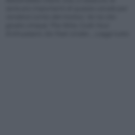
serie più importanti di questa canale per
rendersi conto del motivo. Ve ne cito
giusto cinque: The Wire, Curb Your
Enthusiasm, Six Feet Under, …Leggi tutto