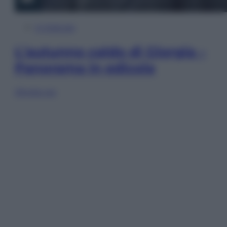
In Edicola
L’autunno caldo di Giorgia –
Panorama in edicola
Sfoglia ora