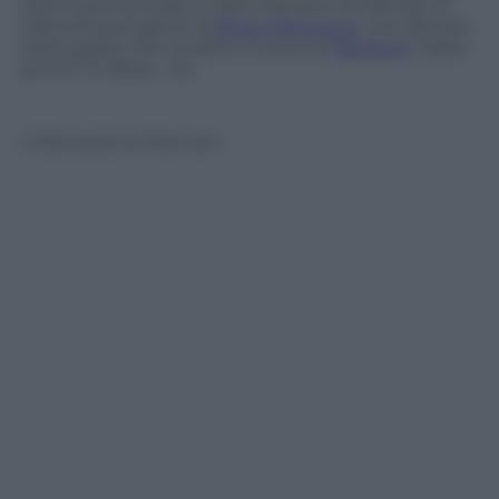
hanno pronunciato in ben due anni di attività. Si
tratta di quel genio di
Bryan Menegus
, uno del sito
tutto pazzo che va sotto il nome di
Slacktory
. Siete
pronti? E allora… via.
© Riproduzione Riservata