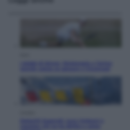
Sport
I dubbi di Sinner, fisioterapia a Torino:
Jannik valuta se giocare a Cincinnati
Cronaca
Dolomiti Superski, ecco rimborsi e
voucher: chi ne ha diritto e come