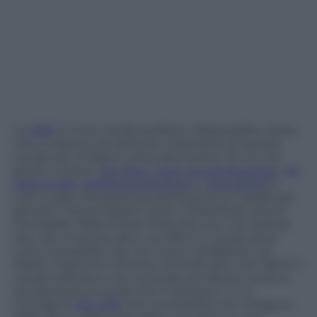
La
HBO
è il mio canale preferito. Basterebbe citare,
così, a casaccio, le serie più importanti di questa
canale per rendersi conto del motivo. Ve ne cito
giusto cinque:
The Wire
,
Curb Your Enthusiasm
,
Six
Feet Under
,
Eastbound & Down
e
True Blood
. E
tutti a casa. Ma qual è la vera forza di un canale del
genere? Grandi registi? Certo. Straordinari attori?
Inevitabile. Belle storie? Direi che non c’è nulla da
dire. Ma c’è anche altro. La HBO è il canale dove
tutto è possibile. Ma non come Gardaland o al
Plastic negli anni Ottanta. Intendo dire che HBO è il
canale televisivo che concede più libertà creativa
ed espressiva a quelli che ci lavorano. Io mi
immagino
Alan Ball
che va a parlare con i dirigenti